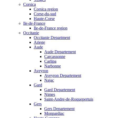
Corsica
Corsica region
Corse-du-sud
Haute-Corse
Ile-de-France
Ile-de-France region
Occitanie
Occitanie Department
Ariege
Aude
Aude Departement
Carcassonne
Carlipa
Narbonne
Aveyron
Aveyron Departement
Najac
Gard
Gard Departement
Nimes
Saint-Andre-de-Roquepertuis
Gers
Gers Departement
Monpardiac