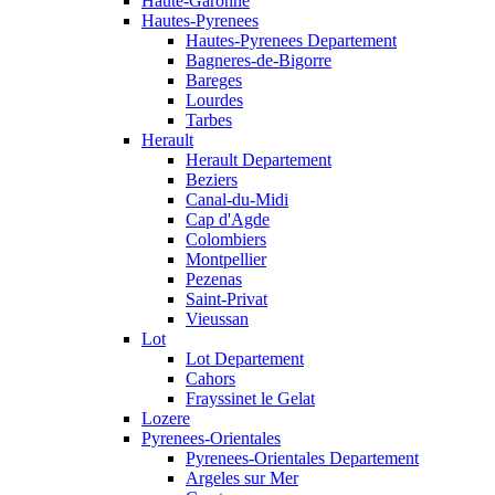
Haute-Garonne
Hautes-Pyrenees
Hautes-Pyrenees Departement
Bagneres-de-Bigorre
Bareges
Lourdes
Tarbes
Herault
Herault Departement
Beziers
Canal-du-Midi
Cap d'Agde
Colombiers
Montpellier
Pezenas
Saint-Privat
Vieussan
Lot
Lot Departement
Cahors
Frayssinet le Gelat
Lozere
Pyrenees-Orientales
Pyrenees-Orientales Departement
Argeles sur Mer