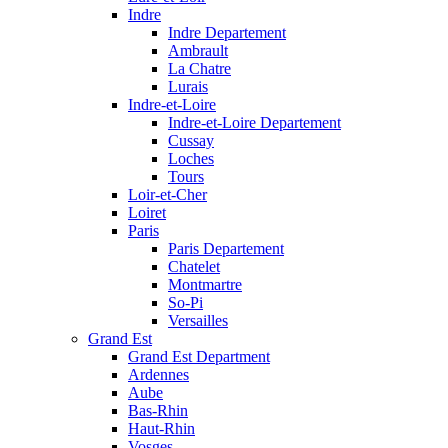
Indre
Indre Departement
Ambrault
La Chatre
Lurais
Indre-et-Loire
Indre-et-Loire Departement
Cussay
Loches
Tours
Loir-et-Cher
Loiret
Paris
Paris Departement
Chatelet
Montmartre
So-Pi
Versailles
Grand Est
Grand Est Department
Ardennes
Aube
Bas-Rhin
Haut-Rhin
Vosges