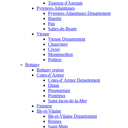
Tournon d'Agenais
Pyrenees-Atlantiques
Pyrenees-Atlantiques Departement
Biarritz
Pau
Salies-de-Bearn
Vienne
Vienne Departement
Chauvigny
Civray
Montmorillon
Poitiers
Brittany
Brittany region
Cotes-d`Armor
Cotes-d' Armor Departement
Dinan
Plouguenast
Pontrieux
Saint-Jacut-de-la-Mer
Finistere
Ille-et-Vilaine
Ille-et-Vilaine Departement
Rennes
Saint-Malo