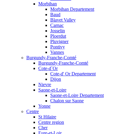
Morbihan
Morbihan Departement
Baud
Blavet Valley
Carnac
Josselin
Ploerdut
Pluvigner
Pontivy
Vannes
Burgundy-Franche-Comté
Burgundy-Franche-Comté
Cote-d`Or
Cote-d' Or Departement
Dijon
Nievre
Saone-et-Loire
Saone-et-Loire Departement
Chalon sur Saone
Yonne
Centre
St Hilaire
Centre region
Cher
Eure-et-Loir