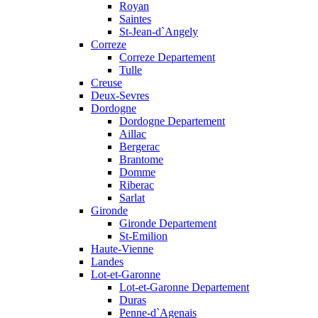
Royan
Saintes
St-Jean-d`Angely
Correze
Correze Departement
Tulle
Creuse
Deux-Sevres
Dordogne
Dordogne Departement
Aillac
Bergerac
Brantome
Domme
Riberac
Sarlat
Gironde
Gironde Departement
St-Emilion
Haute-Vienne
Landes
Lot-et-Garonne
Lot-et-Garonne Departement
Duras
Penne-d`Agenais