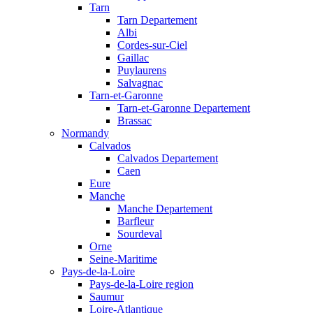
Tarn
Tarn Departement
Albi
Cordes-sur-Ciel
Gaillac
Puylaurens
Salvagnac
Tarn-et-Garonne
Tarn-et-Garonne Departement
Brassac
Normandy
Calvados
Calvados Departement
Caen
Eure
Manche
Manche Departement
Barfleur
Sourdeval
Orne
Seine-Maritime
Pays-de-la-Loire
Pays-de-la-Loire region
Saumur
Loire-Atlantique