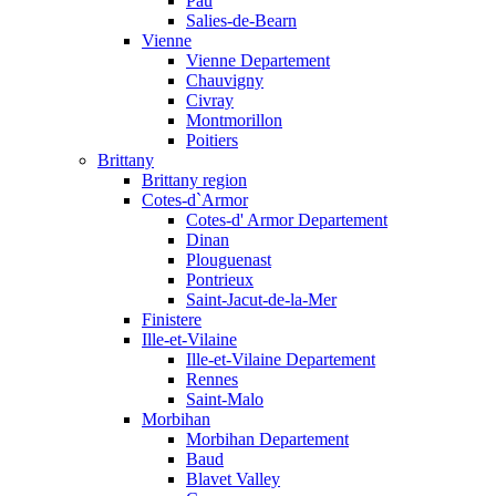
Pau
Salies-de-Bearn
Vienne
Vienne Departement
Chauvigny
Civray
Montmorillon
Poitiers
Brittany
Brittany region
Cotes-d`Armor
Cotes-d' Armor Departement
Dinan
Plouguenast
Pontrieux
Saint-Jacut-de-la-Mer
Finistere
Ille-et-Vilaine
Ille-et-Vilaine Departement
Rennes
Saint-Malo
Morbihan
Morbihan Departement
Baud
Blavet Valley