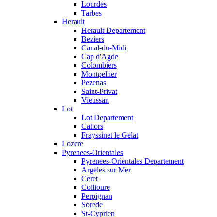
Lourdes
Tarbes
Herault
Herault Departement
Beziers
Canal-du-Midi
Cap d'Agde
Colombiers
Montpellier
Pezenas
Saint-Privat
Vieussan
Lot
Lot Departement
Cahors
Frayssinet le Gelat
Lozere
Pyrenees-Orientales
Pyrenees-Orientales Departement
Argeles sur Mer
Ceret
Collioure
Perpignan
Sorede
St-Cyprien