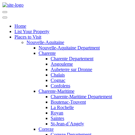
Home
List Your Property
Places to Visit
Nouvelle-Aquitaine
Nouvelle-Aquitaine Department
Charente
Charente Departement
Angouleme
Aubeterre sur Dronne
Chalais
Cognac
Confolens
Charente-Maritime
Charente-Maritime Departement
Boutenac-Touvent
La Rochelle
Royan
Saintes
St-Jean-d`Angely
Correze
Correze Departement