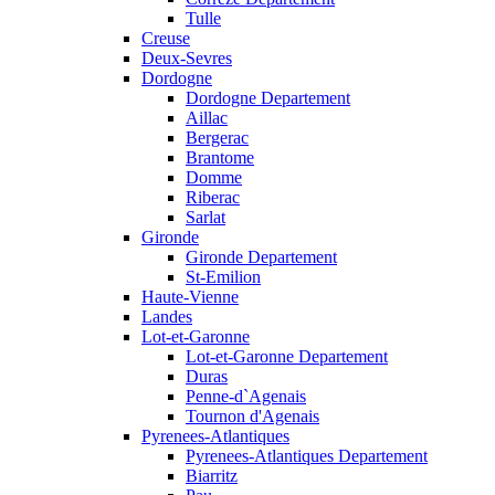
Tulle
Creuse
Deux-Sevres
Dordogne
Dordogne Departement
Aillac
Bergerac
Brantome
Domme
Riberac
Sarlat
Gironde
Gironde Departement
St-Emilion
Haute-Vienne
Landes
Lot-et-Garonne
Lot-et-Garonne Departement
Duras
Penne-d`Agenais
Tournon d'Agenais
Pyrenees-Atlantiques
Pyrenees-Atlantiques Departement
Biarritz