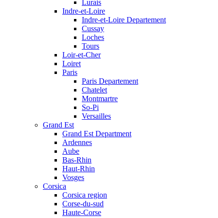
Lurais
Indre-et-Loire
Indre-et-Loire Departement
Cussay
Loches
Tours
Loir-et-Cher
Loiret
Paris
Paris Departement
Chatelet
Montmartre
So-Pi
Versailles
Grand Est
Grand Est Department
Ardennes
Aube
Bas-Rhin
Haut-Rhin
Vosges
Corsica
Corsica region
Corse-du-sud
Haute-Corse