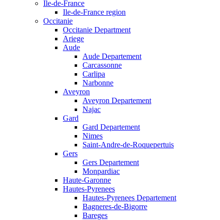
Ile-de-France
Ile-de-France region
Occitanie
Occitanie Department
Ariege
Aude
Aude Departement
Carcassonne
Carlipa
Narbonne
Aveyron
Aveyron Departement
Najac
Gard
Gard Departement
Nimes
Saint-Andre-de-Roquepertuis
Gers
Gers Departement
Monpardiac
Haute-Garonne
Hautes-Pyrenees
Hautes-Pyrenees Departement
Bagneres-de-Bigorre
Bareges