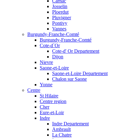
Carnac
Josselin
Ploerdut
Pluvigner
Pontivy
Vannes
Burgundy-Franche-Comté
Burgundy-Franche-Comté
Cote-d`Or
Cote-d' Or Departement
Dijon
Nievre
Saone-et-Loire
Saone-et-Loire Departement
Chalon sur Saone
Yonne
Centre
St Hilaire
Centre region
Cher
Eure-et-Loir
Indre
Indre Departement
Ambrault
La Chatre