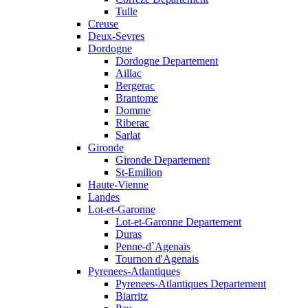
Tulle
Creuse
Deux-Sevres
Dordogne
Dordogne Departement
Aillac
Bergerac
Brantome
Domme
Riberac
Sarlat
Gironde
Gironde Departement
St-Emilion
Haute-Vienne
Landes
Lot-et-Garonne
Lot-et-Garonne Departement
Duras
Penne-d`Agenais
Tournon d'Agenais
Pyrenees-Atlantiques
Pyrenees-Atlantiques Departement
Biarritz