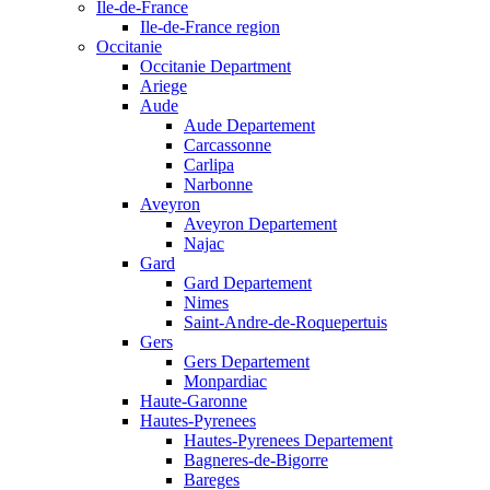
Ile-de-France
Ile-de-France region
Occitanie
Occitanie Department
Ariege
Aude
Aude Departement
Carcassonne
Carlipa
Narbonne
Aveyron
Aveyron Departement
Najac
Gard
Gard Departement
Nimes
Saint-Andre-de-Roquepertuis
Gers
Gers Departement
Monpardiac
Haute-Garonne
Hautes-Pyrenees
Hautes-Pyrenees Departement
Bagneres-de-Bigorre
Bareges