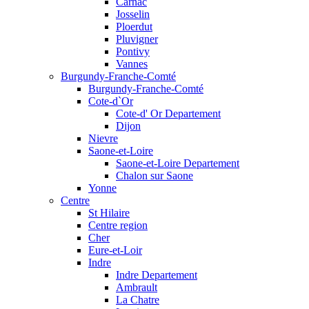
Carnac
Josselin
Ploerdut
Pluvigner
Pontivy
Vannes
Burgundy-Franche-Comté
Burgundy-Franche-Comté
Cote-d`Or
Cote-d' Or Departement
Dijon
Nievre
Saone-et-Loire
Saone-et-Loire Departement
Chalon sur Saone
Yonne
Centre
St Hilaire
Centre region
Cher
Eure-et-Loir
Indre
Indre Departement
Ambrault
La Chatre