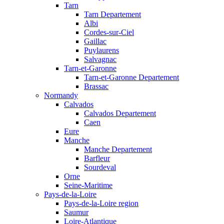
Tarn
Tarn Departement
Albi
Cordes-sur-Ciel
Gaillac
Puylaurens
Salvagnac
Tarn-et-Garonne
Tarn-et-Garonne Departement
Brassac
Normandy
Calvados
Calvados Departement
Caen
Eure
Manche
Manche Departement
Barfleur
Sourdeval
Orne
Seine-Maritime
Pays-de-la-Loire
Pays-de-la-Loire region
Saumur
Loire-Atlantique