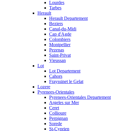
Lourdes
Tarbes
Herault
Herault Departement
Beziers
Canal-du-Midi
Cap d'Agde
Colombiers
Montpellier
Pezenas
Saint-Privat
Vieussan
Lot
Lot Departement
Cahors
Frayssinet le Gelat
Lozere
Pyrenees-Orientales
Pyrenees-Orientales Departement
Argeles sur Mer
Ceret
Collioure
Perpignan
Sorede
St-Cyprien