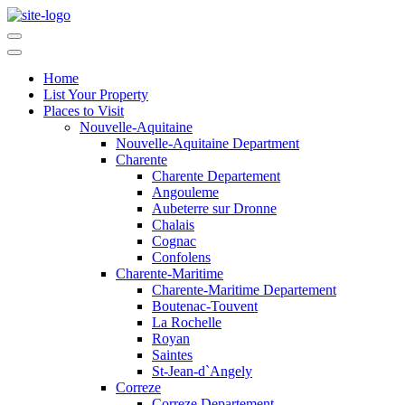
Home
List Your Property
Places to Visit
Nouvelle-Aquitaine
Nouvelle-Aquitaine Department
Charente
Charente Departement
Angouleme
Aubeterre sur Dronne
Chalais
Cognac
Confolens
Charente-Maritime
Charente-Maritime Departement
Boutenac-Touvent
La Rochelle
Royan
Saintes
St-Jean-d`Angely
Correze
Correze Departement