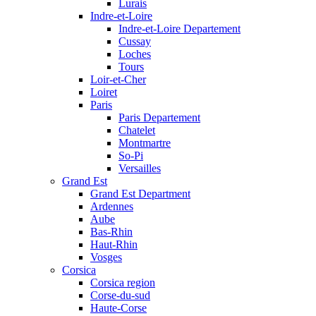
Lurais
Indre-et-Loire
Indre-et-Loire Departement
Cussay
Loches
Tours
Loir-et-Cher
Loiret
Paris
Paris Departement
Chatelet
Montmartre
So-Pi
Versailles
Grand Est
Grand Est Department
Ardennes
Aube
Bas-Rhin
Haut-Rhin
Vosges
Corsica
Corsica region
Corse-du-sud
Haute-Corse