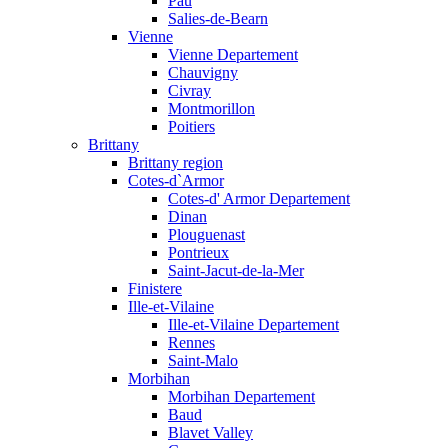
Pau
Salies-de-Bearn
Vienne
Vienne Departement
Chauvigny
Civray
Montmorillon
Poitiers
Brittany
Brittany region
Cotes-d`Armor
Cotes-d' Armor Departement
Dinan
Plouguenast
Pontrieux
Saint-Jacut-de-la-Mer
Finistere
Ille-et-Vilaine
Ille-et-Vilaine Departement
Rennes
Saint-Malo
Morbihan
Morbihan Departement
Baud
Blavet Valley