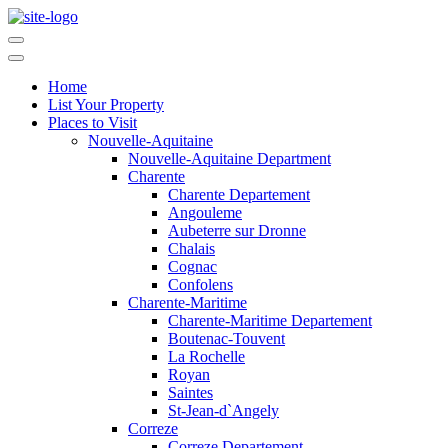
Home
List Your Property
Places to Visit
Nouvelle-Aquitaine
Nouvelle-Aquitaine Department
Charente
Charente Departement
Angouleme
Aubeterre sur Dronne
Chalais
Cognac
Confolens
Charente-Maritime
Charente-Maritime Departement
Boutenac-Touvent
La Rochelle
Royan
Saintes
St-Jean-d`Angely
Correze
Correze Departement