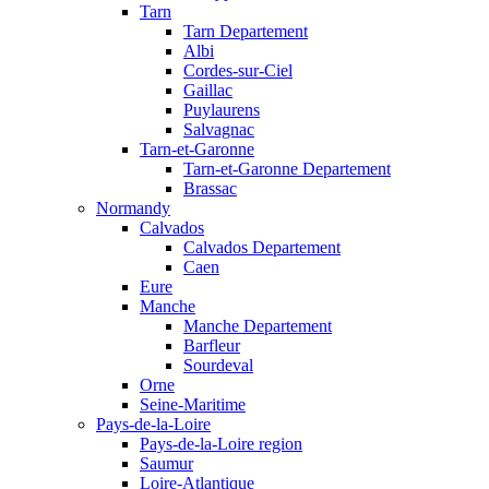
Tarn
Tarn Departement
Albi
Cordes-sur-Ciel
Gaillac
Puylaurens
Salvagnac
Tarn-et-Garonne
Tarn-et-Garonne Departement
Brassac
Normandy
Calvados
Calvados Departement
Caen
Eure
Manche
Manche Departement
Barfleur
Sourdeval
Orne
Seine-Maritime
Pays-de-la-Loire
Pays-de-la-Loire region
Saumur
Loire-Atlantique