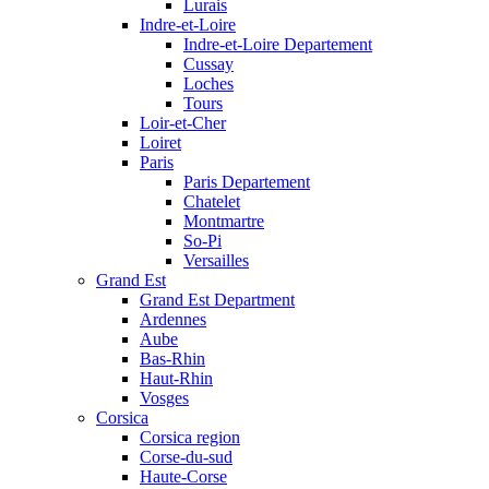
Lurais
Indre-et-Loire
Indre-et-Loire Departement
Cussay
Loches
Tours
Loir-et-Cher
Loiret
Paris
Paris Departement
Chatelet
Montmartre
So-Pi
Versailles
Grand Est
Grand Est Department
Ardennes
Aube
Bas-Rhin
Haut-Rhin
Vosges
Corsica
Corsica region
Corse-du-sud
Haute-Corse