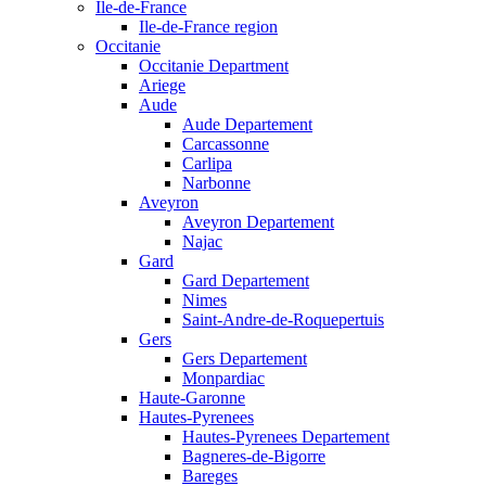
Ile-de-France
Ile-de-France region
Occitanie
Occitanie Department
Ariege
Aude
Aude Departement
Carcassonne
Carlipa
Narbonne
Aveyron
Aveyron Departement
Najac
Gard
Gard Departement
Nimes
Saint-Andre-de-Roquepertuis
Gers
Gers Departement
Monpardiac
Haute-Garonne
Hautes-Pyrenees
Hautes-Pyrenees Departement
Bagneres-de-Bigorre
Bareges