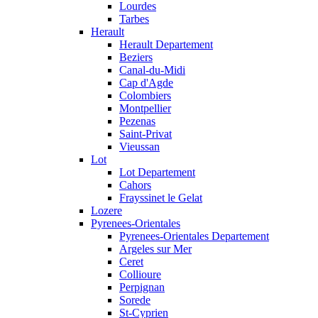
Lourdes
Tarbes
Herault
Herault Departement
Beziers
Canal-du-Midi
Cap d'Agde
Colombiers
Montpellier
Pezenas
Saint-Privat
Vieussan
Lot
Lot Departement
Cahors
Frayssinet le Gelat
Lozere
Pyrenees-Orientales
Pyrenees-Orientales Departement
Argeles sur Mer
Ceret
Collioure
Perpignan
Sorede
St-Cyprien