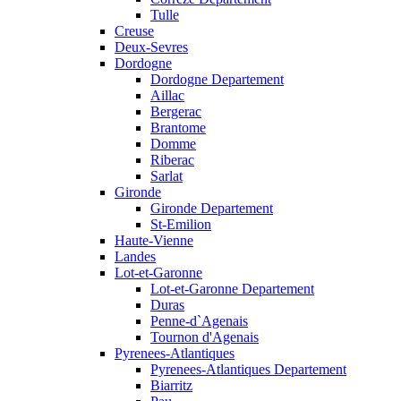
Tulle
Creuse
Deux-Sevres
Dordogne
Dordogne Departement
Aillac
Bergerac
Brantome
Domme
Riberac
Sarlat
Gironde
Gironde Departement
St-Emilion
Haute-Vienne
Landes
Lot-et-Garonne
Lot-et-Garonne Departement
Duras
Penne-d`Agenais
Tournon d'Agenais
Pyrenees-Atlantiques
Pyrenees-Atlantiques Departement
Biarritz