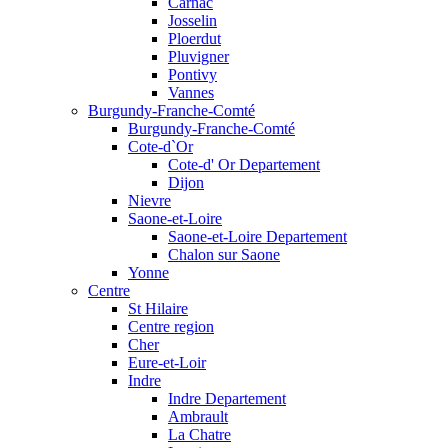
Carnac
Josselin
Ploerdut
Pluvigner
Pontivy
Vannes
Burgundy-Franche-Comté
Burgundy-Franche-Comté
Cote-d`Or
Cote-d' Or Departement
Dijon
Nievre
Saone-et-Loire
Saone-et-Loire Departement
Chalon sur Saone
Yonne
Centre
St Hilaire
Centre region
Cher
Eure-et-Loir
Indre
Indre Departement
Ambrault
La Chatre