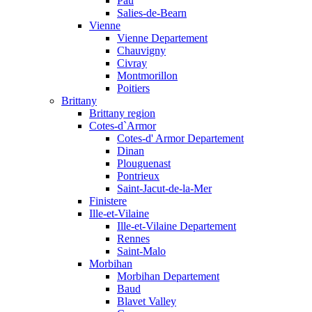
Pau
Salies-de-Bearn
Vienne
Vienne Departement
Chauvigny
Civray
Montmorillon
Poitiers
Brittany
Brittany region
Cotes-d`Armor
Cotes-d' Armor Departement
Dinan
Plouguenast
Pontrieux
Saint-Jacut-de-la-Mer
Finistere
Ille-et-Vilaine
Ille-et-Vilaine Departement
Rennes
Saint-Malo
Morbihan
Morbihan Departement
Baud
Blavet Valley