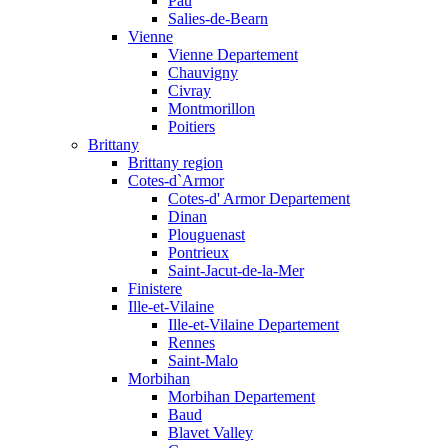
Pau
Salies-de-Bearn
Vienne
Vienne Departement
Chauvigny
Civray
Montmorillon
Poitiers
Brittany
Brittany region
Cotes-d`Armor
Cotes-d' Armor Departement
Dinan
Plouguenast
Pontrieux
Saint-Jacut-de-la-Mer
Finistere
Ille-et-Vilaine
Ille-et-Vilaine Departement
Rennes
Saint-Malo
Morbihan
Morbihan Departement
Baud
Blavet Valley