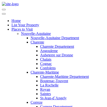
Home
List Your Property
Places to Visit
Nouvelle-Aquitaine
Nouvelle-Aquitaine Department
Charente
Charente Departement
Angouleme
Aubeterre sur Dronne
Chalais
Cognac
Confolens
Charente-Maritime
Charente-Maritime Departement
Boutenac-Touvent
La Rochelle
Royan
Saintes
St-Jean-d`Angely
Correze
Correze Departement