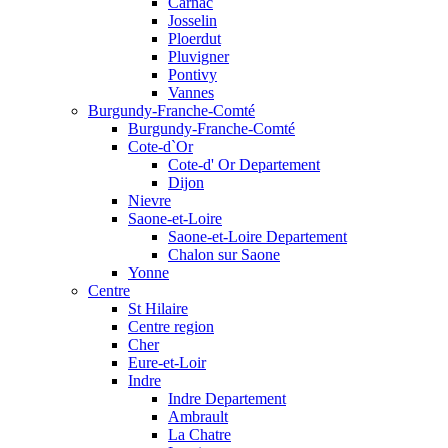
Carnac
Josselin
Ploerdut
Pluvigner
Pontivy
Vannes
Burgundy-Franche-Comté
Burgundy-Franche-Comté
Cote-d`Or
Cote-d' Or Departement
Dijon
Nievre
Saone-et-Loire
Saone-et-Loire Departement
Chalon sur Saone
Yonne
Centre
St Hilaire
Centre region
Cher
Eure-et-Loir
Indre
Indre Departement
Ambrault
La Chatre