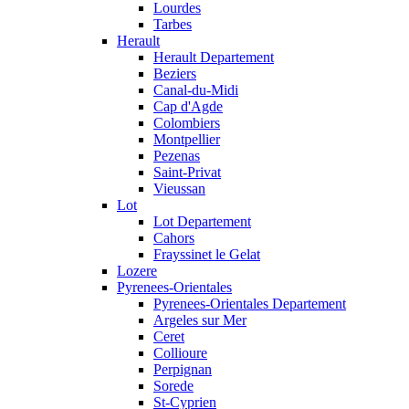
Lourdes
Tarbes
Herault
Herault Departement
Beziers
Canal-du-Midi
Cap d'Agde
Colombiers
Montpellier
Pezenas
Saint-Privat
Vieussan
Lot
Lot Departement
Cahors
Frayssinet le Gelat
Lozere
Pyrenees-Orientales
Pyrenees-Orientales Departement
Argeles sur Mer
Ceret
Collioure
Perpignan
Sorede
St-Cyprien