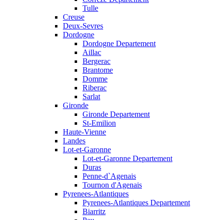
Tulle
Creuse
Deux-Sevres
Dordogne
Dordogne Departement
Aillac
Bergerac
Brantome
Domme
Riberac
Sarlat
Gironde
Gironde Departement
St-Emilion
Haute-Vienne
Landes
Lot-et-Garonne
Lot-et-Garonne Departement
Duras
Penne-d`Agenais
Tournon d'Agenais
Pyrenees-Atlantiques
Pyrenees-Atlantiques Departement
Biarritz