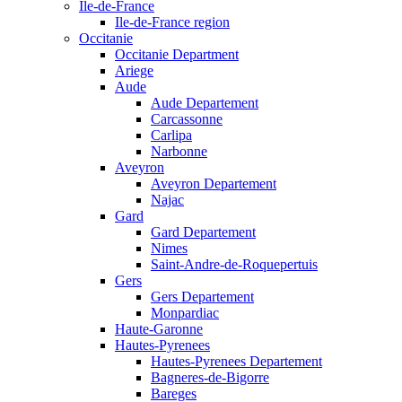
Ile-de-France
Ile-de-France region
Occitanie
Occitanie Department
Ariege
Aude
Aude Departement
Carcassonne
Carlipa
Narbonne
Aveyron
Aveyron Departement
Najac
Gard
Gard Departement
Nimes
Saint-Andre-de-Roquepertuis
Gers
Gers Departement
Monpardiac
Haute-Garonne
Hautes-Pyrenees
Hautes-Pyrenees Departement
Bagneres-de-Bigorre
Bareges