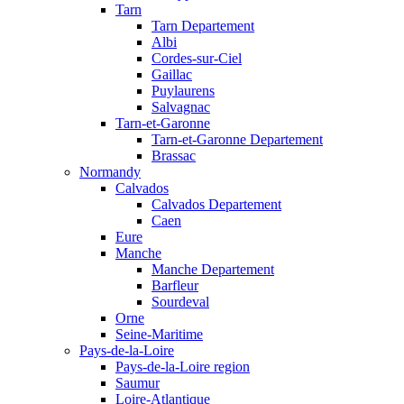
Tarn
Tarn Departement
Albi
Cordes-sur-Ciel
Gaillac
Puylaurens
Salvagnac
Tarn-et-Garonne
Tarn-et-Garonne Departement
Brassac
Normandy
Calvados
Calvados Departement
Caen
Eure
Manche
Manche Departement
Barfleur
Sourdeval
Orne
Seine-Maritime
Pays-de-la-Loire
Pays-de-la-Loire region
Saumur
Loire-Atlantique