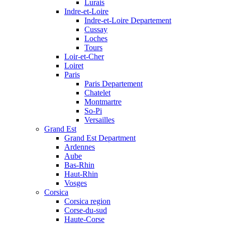
Lurais
Indre-et-Loire
Indre-et-Loire Departement
Cussay
Loches
Tours
Loir-et-Cher
Loiret
Paris
Paris Departement
Chatelet
Montmartre
So-Pi
Versailles
Grand Est
Grand Est Department
Ardennes
Aube
Bas-Rhin
Haut-Rhin
Vosges
Corsica
Corsica region
Corse-du-sud
Haute-Corse