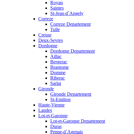
Royan
Saintes
St-Jean-d`Angely
Correze
Correze Departement
Tulle
Creuse
Deux-Sevres
Dordogne
Dordogne Departement
Aillac
Bergerac
Brantome
Domme
Riberac
Sarlat
Gironde
Gironde Departement
St-Emilion
Haute-Vienne
Landes
Lot-et-Garonne
Lot-et-Garonne Departement
Duras
Penne-d`Agenais