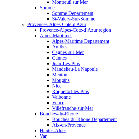
Montreuil sur Mer
Somme
Somme Departement
St-Valery-Sur-Somme
Provences-Alpes-Cote-d'Azur
Provence-Alpes-Cote-d`Azur region
Alpes-Maritimes
Alpes-Maritime Departement
Antibes
Cagnes-sur-Mer
Cannes
Juan-Les-Pins
Mandelieu-La Napoule
Menton
Mougins
Nice
Roquefort-les-Pins
Valbonne
Vence
Villefranche-sur-Mer
Bouches-du-Rhone
Bouches-du-Rhone Departement
Aix-en-Provence
Hautes-Alpes
Var