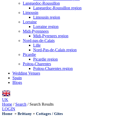
Languedoc-Roussillon
Languedoc-Roussillon region
Limousin
Limousin region
Lorraine
Lorraine region
Midi-Pyrennees
Midi-Pyrenees region
Nord-pas-de-Calais
Lille
Nord-Pas-de-Calais region
Picardie
Picardie region
Poitou-Charentes
Poitou-Charentes region
Wedding Venues
Spain
Blogs
UK
Home
/
Search
/
Search Results
LOGIN
»
»
Home
Brittany
Cottages / Gites