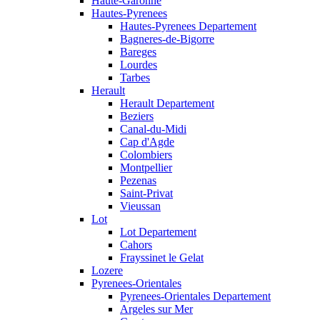
Haute-Garonne
Hautes-Pyrenees
Hautes-Pyrenees Departement
Bagneres-de-Bigorre
Bareges
Lourdes
Tarbes
Herault
Herault Departement
Beziers
Canal-du-Midi
Cap d'Agde
Colombiers
Montpellier
Pezenas
Saint-Privat
Vieussan
Lot
Lot Departement
Cahors
Frayssinet le Gelat
Lozere
Pyrenees-Orientales
Pyrenees-Orientales Departement
Argeles sur Mer