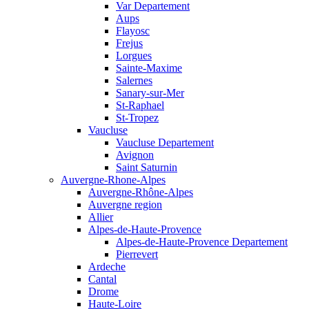
Var Departement
Aups
Flayosc
Frejus
Lorgues
Sainte-Maxime
Salernes
Sanary-sur-Mer
St-Raphael
St-Tropez
Vaucluse
Vaucluse Departement
Avignon
Saint Saturnin
Auvergne-Rhone-Alpes
Auvergne-Rhône-Alpes
Auvergne region
Allier
Alpes-de-Haute-Provence
Alpes-de-Haute-Provence Departement
Pierrevert
Ardeche
Cantal
Drome
Haute-Loire