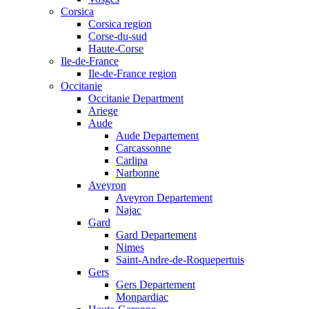
Corsica
Corsica region
Corse-du-sud
Haute-Corse
Ile-de-France
Ile-de-France region
Occitanie
Occitanie Department
Ariege
Aude
Aude Departement
Carcassonne
Carlipa
Narbonne
Aveyron
Aveyron Departement
Najac
Gard
Gard Departement
Nimes
Saint-Andre-de-Roquepertuis
Gers
Gers Departement
Monpardiac