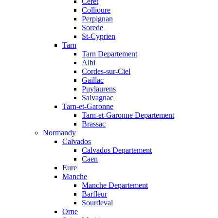
Ceret
Collioure
Perpignan
Sorede
St-Cyprien
Tarn
Tarn Departement
Albi
Cordes-sur-Ciel
Gaillac
Puylaurens
Salvagnac
Tarn-et-Garonne
Tarn-et-Garonne Departement
Brassac
Normandy
Calvados
Calvados Departement
Caen
Eure
Manche
Manche Departement
Barfleur
Sourdeval
Orne