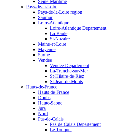
Seine-Maritime
Pays-de-la-Loire
Pays-de-la-Loire region
Saumur
Loire-Atlantique
Loire-Atlantique Departement
La-Baule
St-Nazaire
Maine-et-Loire
Mayenne
Sarthe
Vendee
Vendee Departement
La-Tranche-sur-Mer
St-Hilaire-de-Riez
St-Jean-de-Monts
Hauts-de-France
Hauts-de-France
Doubs
Haute-Saone
Jura
Nord
Pas-de-Calais
Pas-de-Calais Departement
Le Touquet