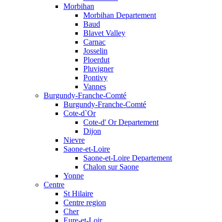
Morbihan
Morbihan Departement
Baud
Blavet Valley
Carnac
Josselin
Ploerdut
Pluvigner
Pontivy
Vannes
Burgundy-Franche-Comté
Burgundy-Franche-Comté
Cote-d`Or
Cote-d' Or Departement
Dijon
Nievre
Saone-et-Loire
Saone-et-Loire Departement
Chalon sur Saone
Yonne
Centre
St Hilaire
Centre region
Cher
Eure-et-Loir