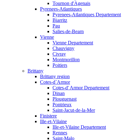
Tournon d'Agenais
Pyrenees-Atlantiques
Pyrenees-Atlantiques Departement
Biarritz
Pau
Salies-de-Bearn
Vienne
Vienne Departement
Chauvigny
Civray
Montmorillon
Poitiers
Brittany
Brittany region
Cotes-d`Armor
Cotes-d' Armor Departement
Dinan
Plouguenast
Pontrieux
Saint-Jacut-de-la-Mer
Finistere
Ille-et-Vilaine
Ille-et-Vilaine Departement
Rennes
Saint-Malo