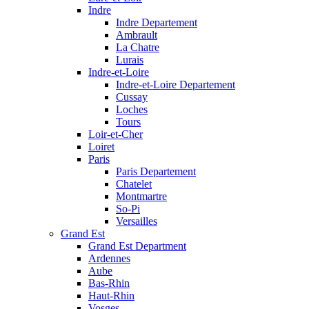
Indre
Indre Departement
Ambrault
La Chatre
Lurais
Indre-et-Loire
Indre-et-Loire Departement
Cussay
Loches
Tours
Loir-et-Cher
Loiret
Paris
Paris Departement
Chatelet
Montmartre
So-Pi
Versailles
Grand Est
Grand Est Department
Ardennes
Aube
Bas-Rhin
Haut-Rhin
Vosges