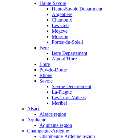
Haute-Savoie
Haute-Savoie Department
Argentiere
Chamonix
Les-Gets
Megeve
Morzine
Portes-du-Soleil
Isere
Isere Departement
Alpe-d`Huez
Loire
Puy-de-Dome
Rhone
Savoie
Savoie Departement
La-Plagne
Les-Trois-Vallees
Meribel
Alsace
Alsace region
Aquitaine
Aquitaine region
Champagne-Ardenne
Champagne-Ardenne region