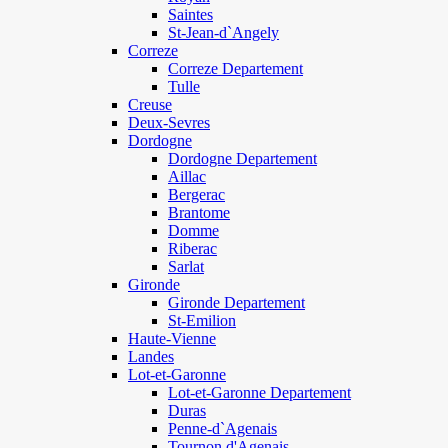
Saintes
St-Jean-d`Angely
Correze
Correze Departement
Tulle
Creuse
Deux-Sevres
Dordogne
Dordogne Departement
Aillac
Bergerac
Brantome
Domme
Riberac
Sarlat
Gironde
Gironde Departement
St-Emilion
Haute-Vienne
Landes
Lot-et-Garonne
Lot-et-Garonne Departement
Duras
Penne-d`Agenais
Tournon d'Agenais