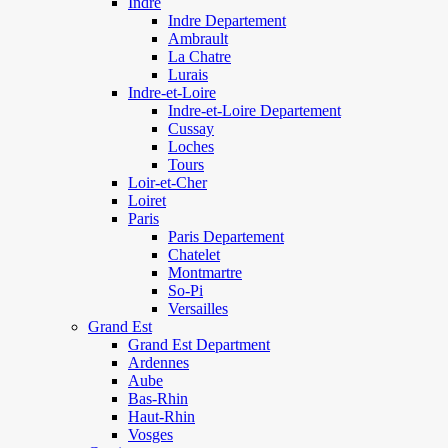
Indre
Indre Departement
Ambrault
La Chatre
Lurais
Indre-et-Loire
Indre-et-Loire Departement
Cussay
Loches
Tours
Loir-et-Cher
Loiret
Paris
Paris Departement
Chatelet
Montmartre
So-Pi
Versailles
Grand Est
Grand Est Department
Ardennes
Aube
Bas-Rhin
Haut-Rhin
Vosges