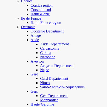
Corsica
Corsica region
Corse-du-sud
Haute-Corse
Ile-de-France
Ile-de-France region
Occitanie
Occitanie Department
Ariege
Aude
Aude Departement
Carcassonne
Carlipa
Narbonne
Aveyron
Aveyron Departement
Najac
Gard
Gard Departement
Nimes
Saint-Andre-de-Roquepertuis
Gers
Gers Departement
Monpardiac
Haute-Garonne