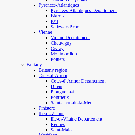
Pyrenees-Atlantiques
Pyrenees-Atlantiques Departement
Biarritz
Pau
Salies-de-Bearn
Vienne
Vienne Departement
Chauvigny
Civray
Montmorillon
Poitiers
Brittany
Brittany region
Cotes-d`Armor
Cotes-d' Armor Departement
Dinan
Plouguenast
Pontrieux
Saint-Jacut-de-la-Mer
Finistere
Ille-et-Vilaine
Ille-et-Vilaine Departement
Rennes
Saint-Malo