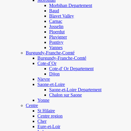
Morbihan
Morbihan Departement
Baud
Blavet Valley
Carnac
Josselin
Ploerdut
Pluvigner
Pontivy
Vannes
Burgundy-Franche-Comté
Burgundy-Franche-Comté
Cote-d`Or
Cote-d' Or Departement
Dijon
Nievre
Saone-et-Loire
Saone-et-Loire Departement
Chalon sur Saone
Yonne
Centre
St Hilaire
Centre region
Cher
Eure-et-Loir