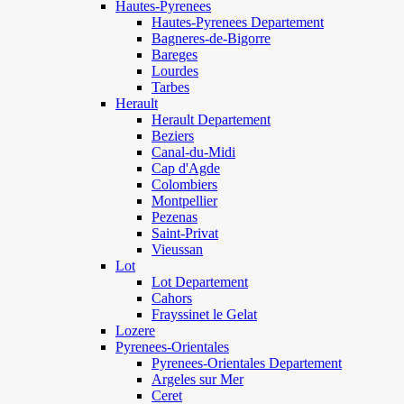
Hautes-Pyrenees
Hautes-Pyrenees Departement
Bagneres-de-Bigorre
Bareges
Lourdes
Tarbes
Herault
Herault Departement
Beziers
Canal-du-Midi
Cap d'Agde
Colombiers
Montpellier
Pezenas
Saint-Privat
Vieussan
Lot
Lot Departement
Cahors
Frayssinet le Gelat
Lozere
Pyrenees-Orientales
Pyrenees-Orientales Departement
Argeles sur Mer
Ceret