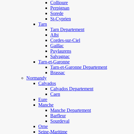
Collioure
Perpignan
Sorede
St-Cyprien
Tarn
Tarn Departement
Albi
Cordes-sur-Ciel
Gaillac
Puylaurens
Salvagnac
Tarn-et-Garonne
Tarn-et-Garonne Departement
Brassac
Normandy
Calvados
Calvados Departement
Caen
Eure
Manche
Manche Departement
Barfleur
Sourdeval
Orne
Seine-Maritime