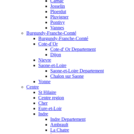
Carnac
Josselin
Ploerdut
Pluvigner
Pontivy
Vannes
Burgundy-Franche-Comté
Burgundy-Franche-Comté
Cote-d`Or
Cote-d' Or Departement
Dijon
Nievre
Saone-et-Loire
Saone-et-Loire Departement
Chalon sur Saone
Yonne
Centre
St Hilaire
Centre region
Cher
Eure-et-Loir
Indre
Indre Departement
Ambrault
La Chatre