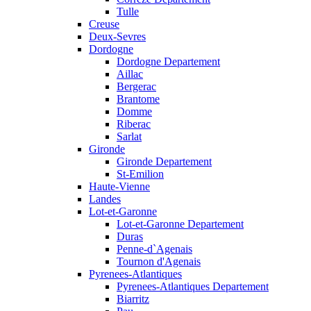
Tulle
Creuse
Deux-Sevres
Dordogne
Dordogne Departement
Aillac
Bergerac
Brantome
Domme
Riberac
Sarlat
Gironde
Gironde Departement
St-Emilion
Haute-Vienne
Landes
Lot-et-Garonne
Lot-et-Garonne Departement
Duras
Penne-d`Agenais
Tournon d'Agenais
Pyrenees-Atlantiques
Pyrenees-Atlantiques Departement
Biarritz