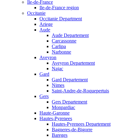
Ile-de-France
Ile-de-France region
Occitanie
Occitanie Department
Ariege
Aude
Aude Departement
Carcassonne
Carlipa
Narbonne
Aveyron
Aveyron Departement
Najac
Gard
Gard Departement
Nimes
Saint-Andre-de-Roquepertuis
Gers
Gers Departement
Monpardiac
Haute-Garonne
Hautes-Pyrenees
Hautes-Pyrenees Departement
Bagneres-de-Bigorre
Bareges