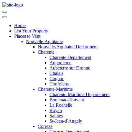
Home
List Your Property
Places to Visit
Nouvelle-Aquitaine
Nouvelle-Aquitaine Department
Charente
Charente Departement
Angouleme
Aubeterre sur Dronne
Chalais
Cognac
Confolens
Charente-Maritime
Charente-Maritime Departement
Boutenac-Touvent
La Rochelle
Royan
Saintes
St-Jean-d`Angely
Correze
Correze Departement