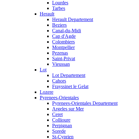
Lourdes
Tarbes
Herault
Herault Departement
Beziers
Canal-du-Midi
Cap d'Agde
Colombiers
Montpellier
Pezenas
Saint-Privat
Vieussan
Lot
Lot Departement
Cahors
Frayssinet le Gelat
Lozere
Pyrenees-Orientales
Pyrenees-Orientales Departement
Argeles sur Mer
Ceret
Collioure
Perpignan
Sorede
St-Cyprien