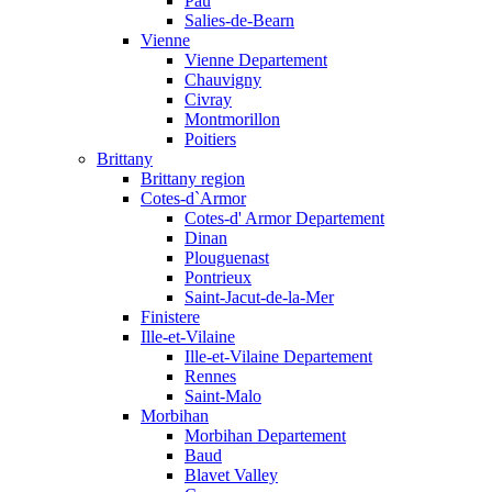
Pau
Salies-de-Bearn
Vienne
Vienne Departement
Chauvigny
Civray
Montmorillon
Poitiers
Brittany
Brittany region
Cotes-d`Armor
Cotes-d' Armor Departement
Dinan
Plouguenast
Pontrieux
Saint-Jacut-de-la-Mer
Finistere
Ille-et-Vilaine
Ille-et-Vilaine Departement
Rennes
Saint-Malo
Morbihan
Morbihan Departement
Baud
Blavet Valley