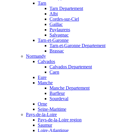
Tarn
Tarn Departement
Albi
Cordes-sur-Ciel
Gaillac
Puylaurens
Salvagnac
Tarn-et-Garonne
Tarn-et-Garonne Departement
Brassac
Normandy
Calvados
Calvados Departement
Caen
Eure
Manche
Manche Departement
Barfleur
Sourdeval
Orne
Seine-Maritime
Pays-de-la-Loire
Pays-de-la-Loire region
Saumur
Loire-Atlantique