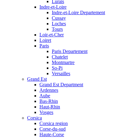
Lurais
Indre-et-Loire
Indre-et-Loire Departement
Cussay
Loches
Tours
Loir-et-Cher
Loiret
Paris
Paris Departement
Chatelet
Montmartre
So-Pi
Versailles
Grand Est
Grand Est Department
Ardennes
Aube
Bas-Rhin
Haut-Rhin
Vosges
Corsica
Corsica region
Corse-du-sud
Haute-Corse