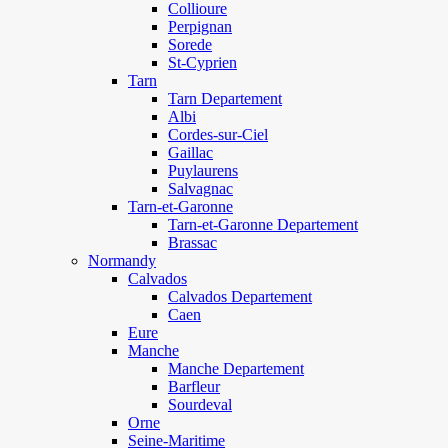
Collioure
Perpignan
Sorede
St-Cyprien
Tarn
Tarn Departement
Albi
Cordes-sur-Ciel
Gaillac
Puylaurens
Salvagnac
Tarn-et-Garonne
Tarn-et-Garonne Departement
Brassac
Normandy
Calvados
Calvados Departement
Caen
Eure
Manche
Manche Departement
Barfleur
Sourdeval
Orne
Seine-Maritime