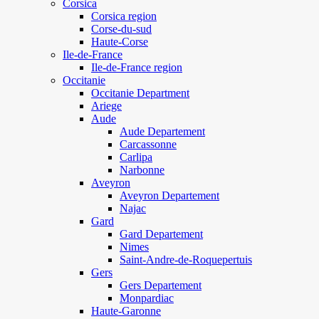
Corsica
Corsica region
Corse-du-sud
Haute-Corse
Ile-de-France
Ile-de-France region
Occitanie
Occitanie Department
Ariege
Aude
Aude Departement
Carcassonne
Carlipa
Narbonne
Aveyron
Aveyron Departement
Najac
Gard
Gard Departement
Nimes
Saint-Andre-de-Roquepertuis
Gers
Gers Departement
Monpardiac
Haute-Garonne