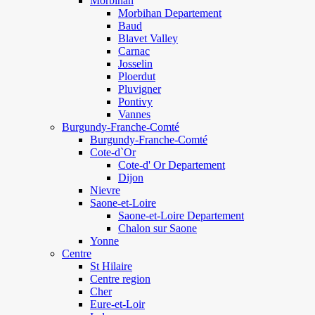
Morbihan
Morbihan Departement
Baud
Blavet Valley
Carnac
Josselin
Ploerdut
Pluvigner
Pontivy
Vannes
Burgundy-Franche-Comté
Burgundy-Franche-Comté
Cote-d`Or
Cote-d' Or Departement
Dijon
Nievre
Saone-et-Loire
Saone-et-Loire Departement
Chalon sur Saone
Yonne
Centre
St Hilaire
Centre region
Cher
Eure-et-Loir