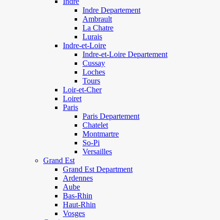
Indre
Indre Departement
Ambrault
La Chatre
Lurais
Indre-et-Loire
Indre-et-Loire Departement
Cussay
Loches
Tours
Loir-et-Cher
Loiret
Paris
Paris Departement
Chatelet
Montmartre
So-Pi
Versailles
Grand Est
Grand Est Department
Ardennes
Aube
Bas-Rhin
Haut-Rhin
Vosges