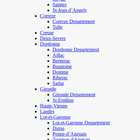
Saintes
St-Jean-d`Angely
Correze
Correze Departement
Tulle
Creuse
Deux-Sevres
Dordogne
Dordogne Departement
Aillac
Bergerac
Brantome
Domme
Riberac
Sarlat
Gironde
Gironde Departement
St-Emilion
Haute-Vienne
Landes
Lot-et-Garonne
Lot-et-Garonne Departement
Duras
Penne-d`Agenais
Tournon d'Agenais