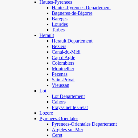
Hautes-Pyrenees
Hautes-Pyrenees Departement
Bagneres-de-Bigorre
Bareges
Lourdes
Tarbes
Herault
Herault Departement
Beziers
Canal-du-Midi
Cap d'Agde
Colombiers
Montpellier
Pezenas
Saint-Privat
Vieussan
Lot
Lot Departement
Cahors
Frayssinet le Gelat
Lozere
Pyrenees-Orientales
Pyrenees-Orientales Departement
Argeles sur Mer
Ceret