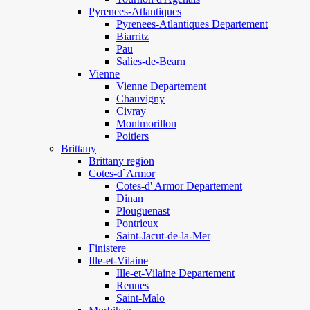
Pyrenees-Atlantiques
Pyrenees-Atlantiques Departement
Biarritz
Pau
Salies-de-Bearn
Vienne
Vienne Departement
Chauvigny
Civray
Montmorillon
Poitiers
Brittany
Brittany region
Cotes-d`Armor
Cotes-d' Armor Departement
Dinan
Plouguenast
Pontrieux
Saint-Jacut-de-la-Mer
Finistere
Ille-et-Vilaine
Ille-et-Vilaine Departement
Rennes
Saint-Malo