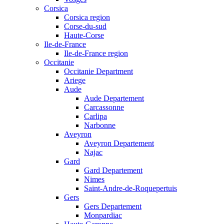
Corsica
Corsica region
Corse-du-sud
Haute-Corse
Ile-de-France
Ile-de-France region
Occitanie
Occitanie Department
Ariege
Aude
Aude Departement
Carcassonne
Carlipa
Narbonne
Aveyron
Aveyron Departement
Najac
Gard
Gard Departement
Nimes
Saint-Andre-de-Roquepertuis
Gers
Gers Departement
Monpardiac