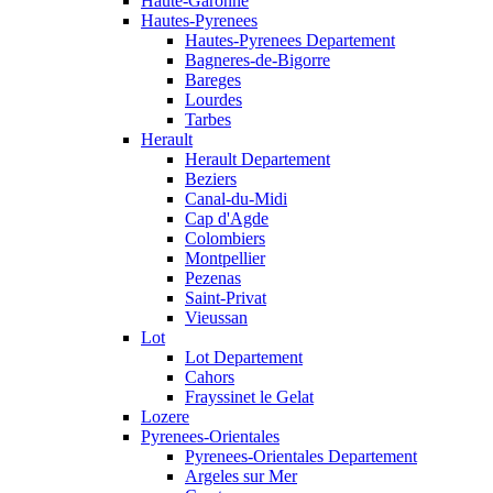
Haute-Garonne
Hautes-Pyrenees
Hautes-Pyrenees Departement
Bagneres-de-Bigorre
Bareges
Lourdes
Tarbes
Herault
Herault Departement
Beziers
Canal-du-Midi
Cap d'Agde
Colombiers
Montpellier
Pezenas
Saint-Privat
Vieussan
Lot
Lot Departement
Cahors
Frayssinet le Gelat
Lozere
Pyrenees-Orientales
Pyrenees-Orientales Departement
Argeles sur Mer