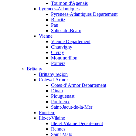
Tournon d'Agenais
Pyrenees-Atlantiques
Pyrenees-Atlantiques Departement
Biarritz
Pau
Salies-de-Bearn
Vienne
Vienne Departement
Chauvigny
Civray
Montmorillon
Poitiers
Brittany
Brittany region
Cotes-d`Armor
Cotes-d' Armor Departement
Dinan
Plouguenast
Pontrieux
Saint-Jacut-de-la-Mer
Finistere
Ille-et-Vilaine
Ille-et-Vilaine Departement
Rennes
Saint-Malo