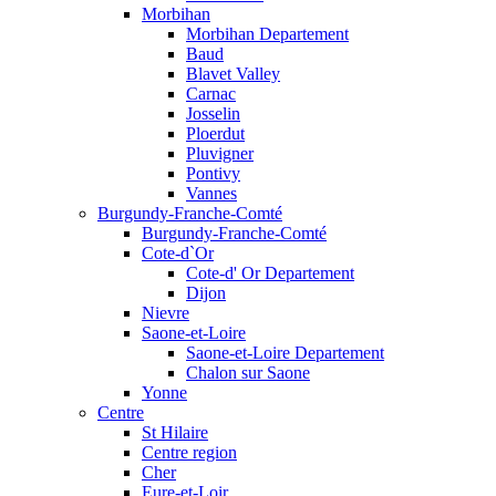
Morbihan
Morbihan Departement
Baud
Blavet Valley
Carnac
Josselin
Ploerdut
Pluvigner
Pontivy
Vannes
Burgundy-Franche-Comté
Burgundy-Franche-Comté
Cote-d`Or
Cote-d' Or Departement
Dijon
Nievre
Saone-et-Loire
Saone-et-Loire Departement
Chalon sur Saone
Yonne
Centre
St Hilaire
Centre region
Cher
Eure-et-Loir