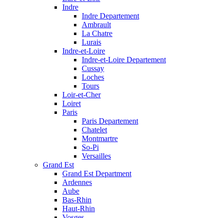
Indre
Indre Departement
Ambrault
La Chatre
Lurais
Indre-et-Loire
Indre-et-Loire Departement
Cussay
Loches
Tours
Loir-et-Cher
Loiret
Paris
Paris Departement
Chatelet
Montmartre
So-Pi
Versailles
Grand Est
Grand Est Department
Ardennes
Aube
Bas-Rhin
Haut-Rhin
Vosges