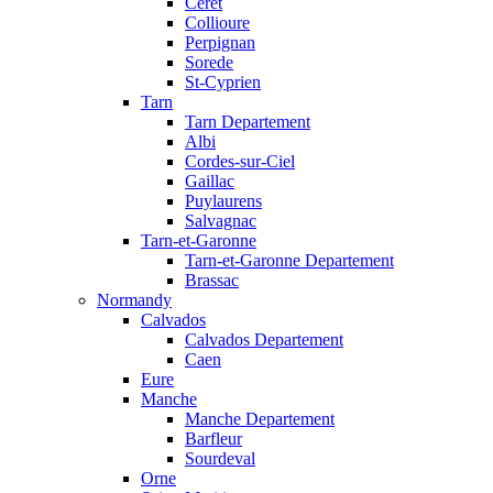
Ceret
Collioure
Perpignan
Sorede
St-Cyprien
Tarn
Tarn Departement
Albi
Cordes-sur-Ciel
Gaillac
Puylaurens
Salvagnac
Tarn-et-Garonne
Tarn-et-Garonne Departement
Brassac
Normandy
Calvados
Calvados Departement
Caen
Eure
Manche
Manche Departement
Barfleur
Sourdeval
Orne