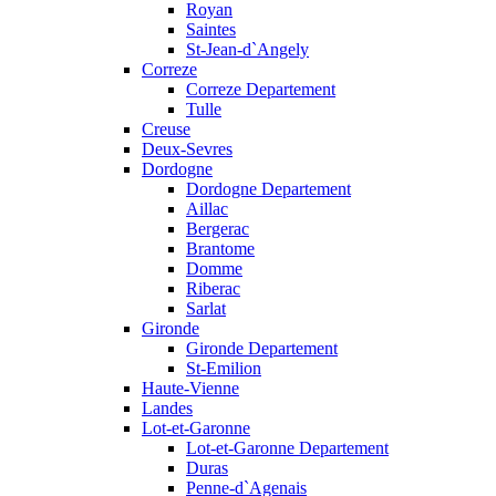
Royan
Saintes
St-Jean-d`Angely
Correze
Correze Departement
Tulle
Creuse
Deux-Sevres
Dordogne
Dordogne Departement
Aillac
Bergerac
Brantome
Domme
Riberac
Sarlat
Gironde
Gironde Departement
St-Emilion
Haute-Vienne
Landes
Lot-et-Garonne
Lot-et-Garonne Departement
Duras
Penne-d`Agenais