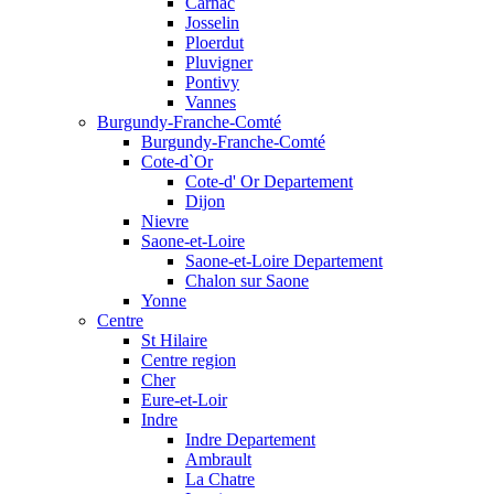
Carnac
Josselin
Ploerdut
Pluvigner
Pontivy
Vannes
Burgundy-Franche-Comté
Burgundy-Franche-Comté
Cote-d`Or
Cote-d' Or Departement
Dijon
Nievre
Saone-et-Loire
Saone-et-Loire Departement
Chalon sur Saone
Yonne
Centre
St Hilaire
Centre region
Cher
Eure-et-Loir
Indre
Indre Departement
Ambrault
La Chatre