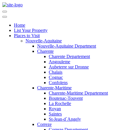
Home
List Your Property
Places to Visit
Nouvelle-Aquitaine
Nouvelle-Aquitaine Department
Charente
Charente Departement
Angouleme
Aubeterre sur Dronne
Chalais
Cognac
Confolens
Charente-Maritime
Charente-Maritime Departement
Boutenac-Touvent
La Rochelle
Royan
Saintes
St-Jean-d`Angely
Correze
Correze Departement