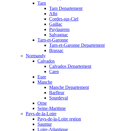
Tarn
Tarn Departement
Albi
Cordes-sur-Ciel
Gaillac
Puylaurens
Salvagnac
Tarn-et-Garonne
Tarn-et-Garonne Departement
Brassac
Normandy
Calvados
Calvados Departement
Caen
Eure
Manche
Manche Departement
Barfleur
Sourdeval
Orne
Seine-Maritime
Pays-de-la-Loire
Pays-de-la-Loire region
Saumur
Loire-Atlantique