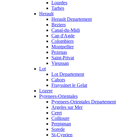
Lourdes
Tarbes
Herault
Herault Departement
Beziers
Canal-du-Midi
Cap d'Agde
Colombiers
Montpellier
Pezenas
Saint-Privat
Vieussan
Lot
Lot Departement
Cahors
Frayssinet le Gelat
Lozere
Pyrenees-Orientales
Pyrenees-Orientales Departement
Argeles sur Mer
Ceret
Collioure
Perpignan
Sorede
St-Cyprien