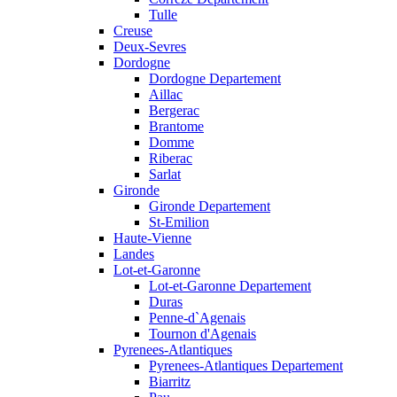
Tulle
Creuse
Deux-Sevres
Dordogne
Dordogne Departement
Aillac
Bergerac
Brantome
Domme
Riberac
Sarlat
Gironde
Gironde Departement
St-Emilion
Haute-Vienne
Landes
Lot-et-Garonne
Lot-et-Garonne Departement
Duras
Penne-d`Agenais
Tournon d'Agenais
Pyrenees-Atlantiques
Pyrenees-Atlantiques Departement
Biarritz