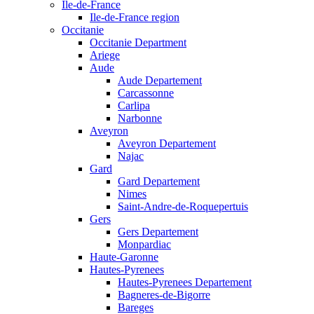
Ile-de-France
Ile-de-France region
Occitanie
Occitanie Department
Ariege
Aude
Aude Departement
Carcassonne
Carlipa
Narbonne
Aveyron
Aveyron Departement
Najac
Gard
Gard Departement
Nimes
Saint-Andre-de-Roquepertuis
Gers
Gers Departement
Monpardiac
Haute-Garonne
Hautes-Pyrenees
Hautes-Pyrenees Departement
Bagneres-de-Bigorre
Bareges