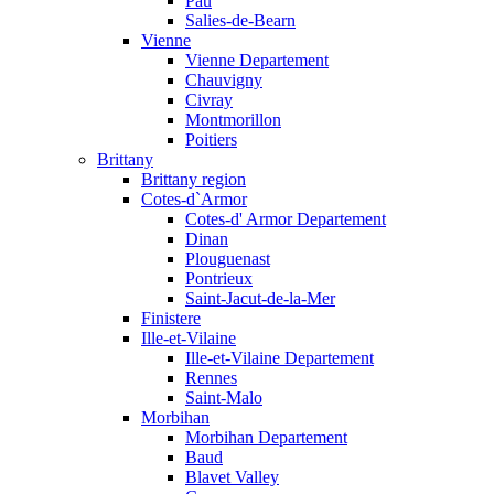
Pau
Salies-de-Bearn
Vienne
Vienne Departement
Chauvigny
Civray
Montmorillon
Poitiers
Brittany
Brittany region
Cotes-d`Armor
Cotes-d' Armor Departement
Dinan
Plouguenast
Pontrieux
Saint-Jacut-de-la-Mer
Finistere
Ille-et-Vilaine
Ille-et-Vilaine Departement
Rennes
Saint-Malo
Morbihan
Morbihan Departement
Baud
Blavet Valley