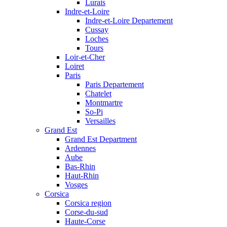
Lurais
Indre-et-Loire
Indre-et-Loire Departement
Cussay
Loches
Tours
Loir-et-Cher
Loiret
Paris
Paris Departement
Chatelet
Montmartre
So-Pi
Versailles
Grand Est
Grand Est Department
Ardennes
Aube
Bas-Rhin
Haut-Rhin
Vosges
Corsica
Corsica region
Corse-du-sud
Haute-Corse