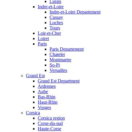
Lurais
Indre-et-Loire
Indre-et-Loire Departement
Cussay
Loches
Tours
Loir-et-Cher
Loiret
Paris
Paris Departement
Chatelet
Montmartre
So-Pi
Versailles
Grand Est
Grand Est Department
Ardennes
Aube
Bas-Rhin
Haut-Rhin
Vosges
Corsica
Corsica region
Corse-du-sud
Haute-Corse