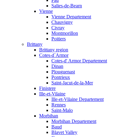
Pau
Salies-de-Bearn
Vienne
Vienne Departement
Chauvigny
Civray
Montmorillon
Poitiers
Brittany
Brittany region
Cotes-d`Armor
Cotes-d' Armor Departement
Dinan
Plouguenast
Pontrieux
Saint-Jacut-de-la-Mer
Finistere
Ille-et-Vilaine
Ille-et-Vilaine Departement
Rennes
Saint-Malo
Morbihan
Morbihan Departement
Baud
Blavet Valley