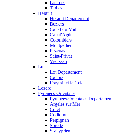
Lourdes
Tarbes
Herault
Herault Departement
Beziers
Canal-du-Midi
Cap d'Agde
Colombiers
Montpellier
Pezenas
Saint-Privat
Vieussan
Lot
Lot Departement
Cahors
Frayssinet le Gelat
Lozere
Pyrenees-Orientales
Pyrenees-Orientales Departement
Argeles sur Mer
Ceret
Collioure
Perpignan
Sorede
St-Cyprien