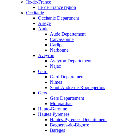
Ile-de-France
Ile-de-France region
Occitanie
Occitanie Department
Ariege
Aude
Aude Departement
Carcassonne
Carlipa
Narbonne
Aveyron
Aveyron Departement
Najac
Gard
Gard Departement
Nimes
Saint-Andre-de-Roquepertuis
Gers
Gers Departement
Monpardiac
Haute-Garonne
Hautes-Pyrenees
Hautes-Pyrenees Departement
Bagneres-de-Bigorre
Bareges