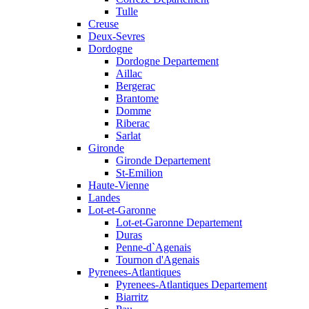
Tulle
Creuse
Deux-Sevres
Dordogne
Dordogne Departement
Aillac
Bergerac
Brantome
Domme
Riberac
Sarlat
Gironde
Gironde Departement
St-Emilion
Haute-Vienne
Landes
Lot-et-Garonne
Lot-et-Garonne Departement
Duras
Penne-d`Agenais
Tournon d'Agenais
Pyrenees-Atlantiques
Pyrenees-Atlantiques Departement
Biarritz