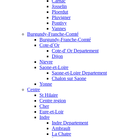
Carnac
Josselin
Ploerdut
Pluvigner
Pontivy
Vannes
Burgundy-Franche-Comté
Burgundy-Franche-Comté
Cote-d`Or
Cote-d' Or Departement
Dijon
Nievre
Saone-et-Loire
Saone-et-Loire Departement
Chalon sur Saone
Yonne
Centre
St Hilaire
Centre region
Cher
Eure-et-Loir
Indre
Indre Departement
Ambrault
La Chatre