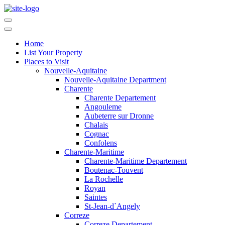
Home
List Your Property
Places to Visit
Nouvelle-Aquitaine
Nouvelle-Aquitaine Department
Charente
Charente Departement
Angouleme
Aubeterre sur Dronne
Chalais
Cognac
Confolens
Charente-Maritime
Charente-Maritime Departement
Boutenac-Touvent
La Rochelle
Royan
Saintes
St-Jean-d`Angely
Correze
Correze Departement