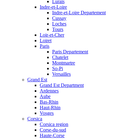
Lurais
Indre-et-Loire
Indre-et-Loire Departement
Cussay
Loches
Tours
Loir-et-Cher
Loiret
Paris
Paris Departement
Chatelet
Montmartre
So-Pi
Versailles
Grand Est
Grand Est Department
Ardennes
Aube
Bas-Rhin
Haut-Rhin
Vosges
Corsica
Corsica region
Corse-du-sud
Haute-Corse