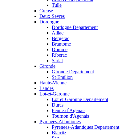
Tulle
Creuse
Deux-Sevres
Dordogne
Dordogne Departement
Aillac
Bergerac
Brantome
Domme
Riberac
Sarlat
Gironde
Gironde Departement
St-Emilion
Haute-Vienne
Landes
Lot-et-Garonne
Lot-et-Garonne Departement
Duras
Penne-d`Agenais
Tournon d'Agenais
Pyrenees-Atlantiques
Pyrenees-Atlantiques Departement
Biarritz