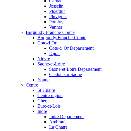
Carnac
Josselin
Ploerdut
Pluvigner
Pontivy
Vannes
Burgundy-Franche-Comté
Burgundy-Franche-Comté
Cote-d`Or
Cote-d' Or Departement
Dijon
Nievre
Saone-et-Loire
Saone-et-Loire Departement
Chalon sur Saone
Yonne
Centre
St Hilaire
Centre region
Cher
Eure-et-Loir
Indre
Indre Departement
Ambrault
La Chatre