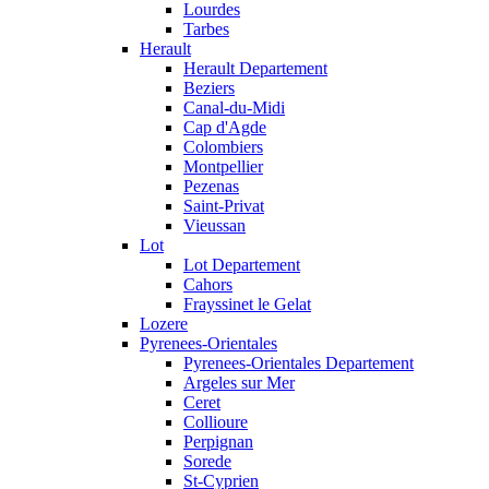
Lourdes
Tarbes
Herault
Herault Departement
Beziers
Canal-du-Midi
Cap d'Agde
Colombiers
Montpellier
Pezenas
Saint-Privat
Vieussan
Lot
Lot Departement
Cahors
Frayssinet le Gelat
Lozere
Pyrenees-Orientales
Pyrenees-Orientales Departement
Argeles sur Mer
Ceret
Collioure
Perpignan
Sorede
St-Cyprien