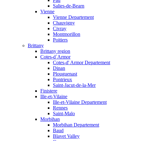
Pau
Salies-de-Bearn
Vienne
Vienne Departement
Chauvigny
Civray
Montmorillon
Poitiers
Brittany
Brittany region
Cotes-d`Armor
Cotes-d' Armor Departement
Dinan
Plouguenast
Pontrieux
Saint-Jacut-de-la-Mer
Finistere
Ille-et-Vilaine
Ille-et-Vilaine Departement
Rennes
Saint-Malo
Morbihan
Morbihan Departement
Baud
Blavet Valley