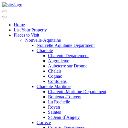
Home
List Your Property
Places to Visit
Nouvelle-Aquitaine
Nouvelle-Aquitaine Department
Charente
Charente Departement
Angouleme
Aubeterre sur Dronne
Chalais
Cognac
Confolens
Charente-Maritime
Charente-Maritime Departement
Boutenac-Touvent
La Rochelle
Royan
Saintes
St-Jean-d`Angely
Correze
Correze Departement