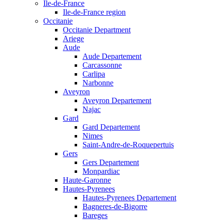
Ile-de-France
Ile-de-France region
Occitanie
Occitanie Department
Ariege
Aude
Aude Departement
Carcassonne
Carlipa
Narbonne
Aveyron
Aveyron Departement
Najac
Gard
Gard Departement
Nimes
Saint-Andre-de-Roquepertuis
Gers
Gers Departement
Monpardiac
Haute-Garonne
Hautes-Pyrenees
Hautes-Pyrenees Departement
Bagneres-de-Bigorre
Bareges