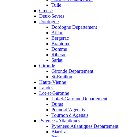
Tulle
Creuse
Deux-Sevres
Dordogne
Dordogne Departement
Aillac
Bergerac
Brantome
Domme
Riberac
Sarlat
Gironde
Gironde Departement
St-Emilion
Haute-Vienne
Landes
Lot-et-Garonne
Lot-et-Garonne Departement
Duras
Penne-d`Agenais
Tournon d'Agenais
Pyrenees-Atlantiques
Pyrenees-Atlantiques Departement
Biarritz