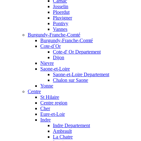
Carnac
Josselin
Ploerdut
Pluvigner
Pontivy
Vannes
Burgundy-Franche-Comté
Burgundy-Franche-Comté
Cote-d`Or
Cote-d' Or Departement
Dijon
Nievre
Saone-et-Loire
Saone-et-Loire Departement
Chalon sur Saone
Yonne
Centre
St Hilaire
Centre region
Cher
Eure-et-Loir
Indre
Indre Departement
Ambrault
La Chatre