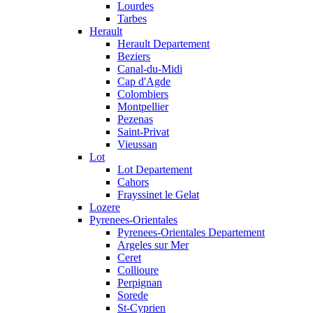
Lourdes
Tarbes
Herault
Herault Departement
Beziers
Canal-du-Midi
Cap d'Agde
Colombiers
Montpellier
Pezenas
Saint-Privat
Vieussan
Lot
Lot Departement
Cahors
Frayssinet le Gelat
Lozere
Pyrenees-Orientales
Pyrenees-Orientales Departement
Argeles sur Mer
Ceret
Collioure
Perpignan
Sorede
St-Cyprien