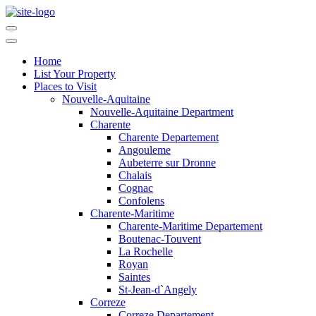
Home
List Your Property
Places to Visit
Nouvelle-Aquitaine
Nouvelle-Aquitaine Department
Charente
Charente Departement
Angouleme
Aubeterre sur Dronne
Chalais
Cognac
Confolens
Charente-Maritime
Charente-Maritime Departement
Boutenac-Touvent
La Rochelle
Royan
Saintes
St-Jean-d`Angely
Correze
Correze Departement