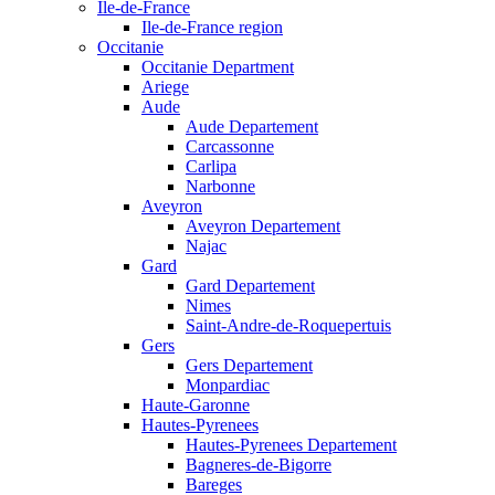
Ile-de-France
Ile-de-France region
Occitanie
Occitanie Department
Ariege
Aude
Aude Departement
Carcassonne
Carlipa
Narbonne
Aveyron
Aveyron Departement
Najac
Gard
Gard Departement
Nimes
Saint-Andre-de-Roquepertuis
Gers
Gers Departement
Monpardiac
Haute-Garonne
Hautes-Pyrenees
Hautes-Pyrenees Departement
Bagneres-de-Bigorre
Bareges