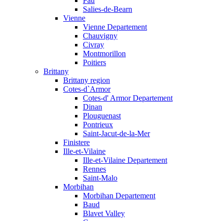
Pau
Salies-de-Bearn
Vienne
Vienne Departement
Chauvigny
Civray
Montmorillon
Poitiers
Brittany
Brittany region
Cotes-d`Armor
Cotes-d' Armor Departement
Dinan
Plouguenast
Pontrieux
Saint-Jacut-de-la-Mer
Finistere
Ille-et-Vilaine
Ille-et-Vilaine Departement
Rennes
Saint-Malo
Morbihan
Morbihan Departement
Baud
Blavet Valley