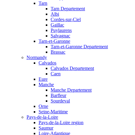
Tarn
Tarn Departement
Albi
Cordes-sur-Ciel
Gaillac
Puylaurens
Salvagnac
Tarn-et-Garonne
Tarn-et-Garonne Departement
Brassac
Normandy
Calvados
Calvados Departement
Caen
Eure
Manche
Manche Departement
Barfleur
Sourdeval
Orne
Seine-Maritime
Pays-de-la-Loire
Pays-de-la-Loire region
Saumur
Loire-Atlantique