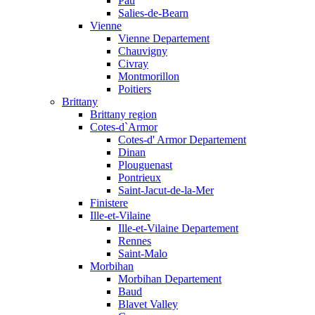
Pau
Salies-de-Bearn
Vienne
Vienne Departement
Chauvigny
Civray
Montmorillon
Poitiers
Brittany
Brittany region
Cotes-d`Armor
Cotes-d' Armor Departement
Dinan
Plouguenast
Pontrieux
Saint-Jacut-de-la-Mer
Finistere
Ille-et-Vilaine
Ille-et-Vilaine Departement
Rennes
Saint-Malo
Morbihan
Morbihan Departement
Baud
Blavet Valley