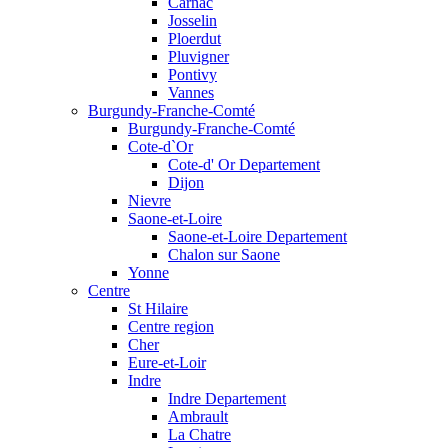
Carnac
Josselin
Ploerdut
Pluvigner
Pontivy
Vannes
Burgundy-Franche-Comté
Burgundy-Franche-Comté
Cote-d`Or
Cote-d' Or Departement
Dijon
Nievre
Saone-et-Loire
Saone-et-Loire Departement
Chalon sur Saone
Yonne
Centre
St Hilaire
Centre region
Cher
Eure-et-Loir
Indre
Indre Departement
Ambrault
La Chatre