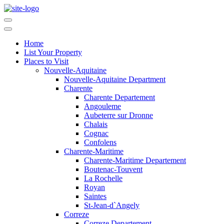
Home
List Your Property
Places to Visit
Nouvelle-Aquitaine
Nouvelle-Aquitaine Department
Charente
Charente Departement
Angouleme
Aubeterre sur Dronne
Chalais
Cognac
Confolens
Charente-Maritime
Charente-Maritime Departement
Boutenac-Touvent
La Rochelle
Royan
Saintes
St-Jean-d`Angely
Correze
Correze Departement