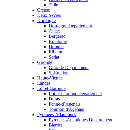
Tulle
Creuse
Deux-Sevres
Dordogne
Dordogne Departement
Aillac
Bergerac
Brantome
Domme
Riberac
Sarlat
Gironde
Gironde Departement
St-Emilion
Haute-Vienne
Landes
Lot-et-Garonne
Lot-et-Garonne Departement
Duras
Penne-d`Agenais
Tournon d'Agenais
Pyrenees-Atlantiques
Pyrenees-Atlantiques Departement
Biarritz