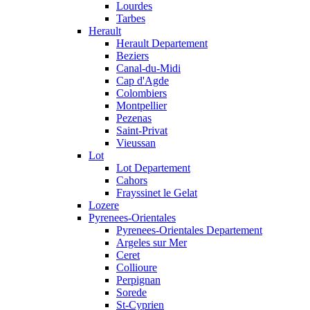
Lourdes
Tarbes
Herault
Herault Departement
Beziers
Canal-du-Midi
Cap d'Agde
Colombiers
Montpellier
Pezenas
Saint-Privat
Vieussan
Lot
Lot Departement
Cahors
Frayssinet le Gelat
Lozere
Pyrenees-Orientales
Pyrenees-Orientales Departement
Argeles sur Mer
Ceret
Collioure
Perpignan
Sorede
St-Cyprien