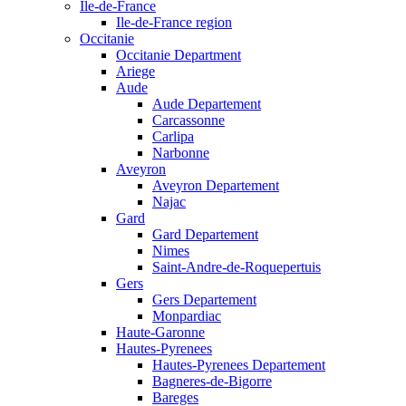
Ile-de-France
Ile-de-France region
Occitanie
Occitanie Department
Ariege
Aude
Aude Departement
Carcassonne
Carlipa
Narbonne
Aveyron
Aveyron Departement
Najac
Gard
Gard Departement
Nimes
Saint-Andre-de-Roquepertuis
Gers
Gers Departement
Monpardiac
Haute-Garonne
Hautes-Pyrenees
Hautes-Pyrenees Departement
Bagneres-de-Bigorre
Bareges