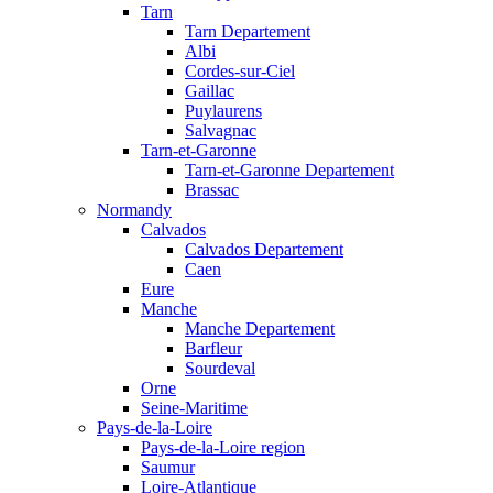
Tarn
Tarn Departement
Albi
Cordes-sur-Ciel
Gaillac
Puylaurens
Salvagnac
Tarn-et-Garonne
Tarn-et-Garonne Departement
Brassac
Normandy
Calvados
Calvados Departement
Caen
Eure
Manche
Manche Departement
Barfleur
Sourdeval
Orne
Seine-Maritime
Pays-de-la-Loire
Pays-de-la-Loire region
Saumur
Loire-Atlantique