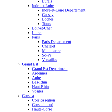
Lurais
Indre-et-Loire
Indre-et-Loire Departement
Cussay
Loches
Tours
Loir-et-Cher
Loiret
Paris
Paris Departement
Chatelet
Montmartre
So-Pi
Versailles
Grand Est
Grand Est Department
Ardennes
Aube
Bas-Rhin
Haut-Rhin
Vosges
Corsica
Corsica region
Corse-du-sud
Haute-Corse