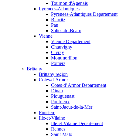
Tournon d'Agenais
Pyrenees-Atlantiques
Pyrenees-Atlantiques Departement
Biarritz
Pau
Salies-de-Bearn
Vienne
Vienne Departement
Chauvigny
Civray
Montmorillon
Poitiers
Brittany
Brittany region
Cotes-d`Armor
Cotes-d' Armor Departement
Dinan
Plouguenast
Pontrieux
Saint-Jacut-de-la-Mer
Finistere
Ille-et-Vilaine
Ille-et-Vilaine Departement
Rennes
Saint-Malo