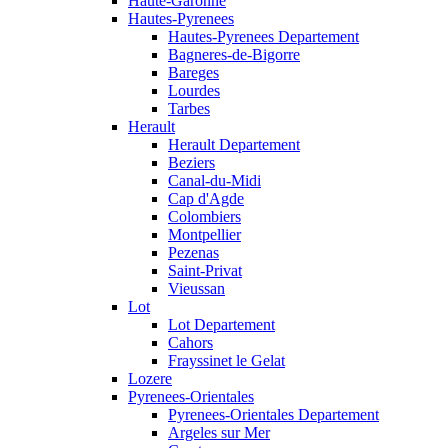
Haute-Garonne
Hautes-Pyrenees
Hautes-Pyrenees Departement
Bagneres-de-Bigorre
Bareges
Lourdes
Tarbes
Herault
Herault Departement
Beziers
Canal-du-Midi
Cap d'Agde
Colombiers
Montpellier
Pezenas
Saint-Privat
Vieussan
Lot
Lot Departement
Cahors
Frayssinet le Gelat
Lozere
Pyrenees-Orientales
Pyrenees-Orientales Departement
Argeles sur Mer