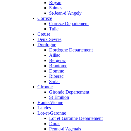
Royan
Saintes
St-Jean-d`Angely
Correze
Correze Departement
Tulle
Creuse
Deux-Sevres
Dordogne
Dordogne Departement
Aillac
Bergerac
Brantome
Domme
Riberac
Sarlat
Gironde
Gironde Departement
St-Emilion
Haute-Vienne
Landes
Lot-et-Garonne
Lot-et-Garonne Departement
Duras
Penne-d`Agenais