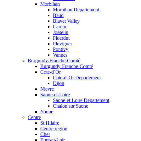
Morbihan
Morbihan Departement
Baud
Blavet Valley
Carnac
Josselin
Ploerdut
Pluvigner
Pontivy
Vannes
Burgundy-Franche-Comté
Burgundy-Franche-Comté
Cote-d`Or
Cote-d' Or Departement
Dijon
Nievre
Saone-et-Loire
Saone-et-Loire Departement
Chalon sur Saone
Yonne
Centre
St Hilaire
Centre region
Cher
Eure-et-Loir