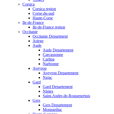
Corsica
Corsica region
Corse-du-sud
Haute-Corse
Ile-de-France
Ile-de-France region
Occitanie
Occitanie Department
Ariege
Aude
Aude Departement
Carcassonne
Carlipa
Narbonne
Aveyron
Aveyron Departement
Najac
Gard
Gard Departement
Nimes
Saint-Andre-de-Roquepertuis
Gers
Gers Departement
Monpardiac