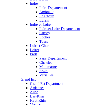
Indre
Indre Departement
Ambrault
La Chatre
Lurais
Indre-et-Loire
Indre-et-Loire Departement
Cussay
Loches
Tours
Loir-et-Cher
Loiret
Paris
Paris Departement
Chatelet
Montmartre
So-Pi
Versailles
Grand Est
Grand Est Department
Ardennes
Aube
Bas-Rhin
Haut-Rhin
Vosges