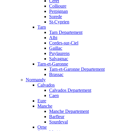
Ceret
Collioure
Perpignan
Sorede
St-Cyprien
Tarn
Tarn Departement
Albi
Cordes-sur-Ciel
Gaillac
Puylaurens
Salvagnac
Tarn-et-Garonne
Tarn-et-Garonne Departement
Brassac
Normandy
Calvados
Calvados Departement
Caen
Eure
Manche
Manche Departement
Barfleur
Sourdeval
Orne