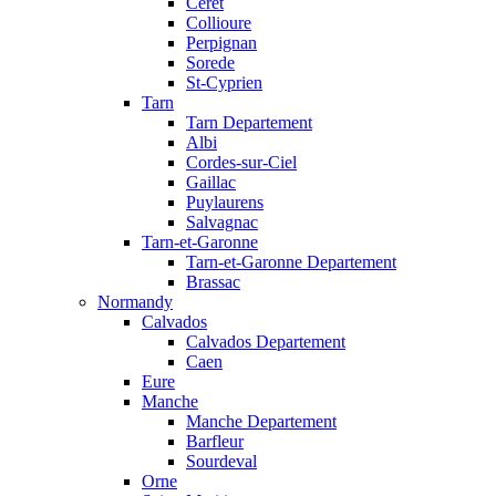
Ceret
Collioure
Perpignan
Sorede
St-Cyprien
Tarn
Tarn Departement
Albi
Cordes-sur-Ciel
Gaillac
Puylaurens
Salvagnac
Tarn-et-Garonne
Tarn-et-Garonne Departement
Brassac
Normandy
Calvados
Calvados Departement
Caen
Eure
Manche
Manche Departement
Barfleur
Sourdeval
Orne