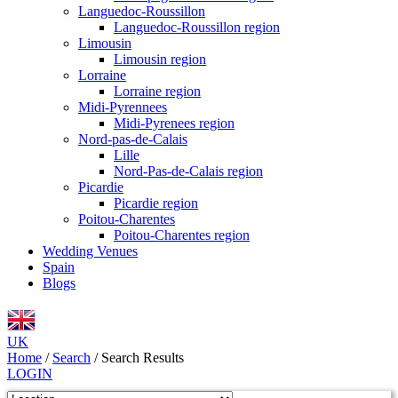
Languedoc-Roussillon
Languedoc-Roussillon region
Limousin
Limousin region
Lorraine
Lorraine region
Midi-Pyrennees
Midi-Pyrenees region
Nord-pas-de-Calais
Lille
Nord-Pas-de-Calais region
Picardie
Picardie region
Poitou-Charentes
Poitou-Charentes region
Wedding Venues
Spain
Blogs
UK
Home
/
Search
/
Search Results
LOGIN