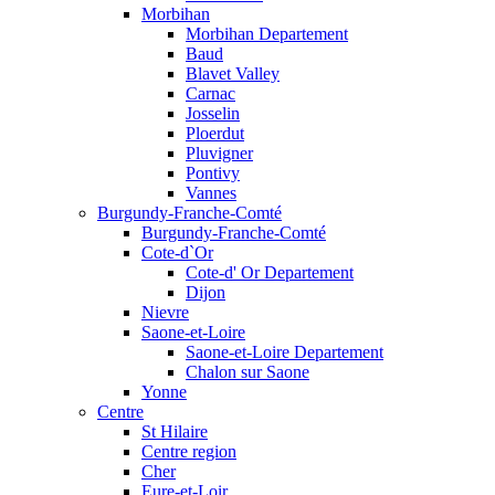
Morbihan
Morbihan Departement
Baud
Blavet Valley
Carnac
Josselin
Ploerdut
Pluvigner
Pontivy
Vannes
Burgundy-Franche-Comté
Burgundy-Franche-Comté
Cote-d`Or
Cote-d' Or Departement
Dijon
Nievre
Saone-et-Loire
Saone-et-Loire Departement
Chalon sur Saone
Yonne
Centre
St Hilaire
Centre region
Cher
Eure-et-Loir