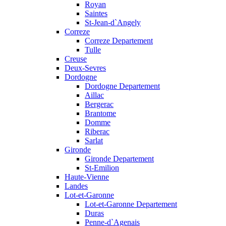
Royan
Saintes
St-Jean-d`Angely
Correze
Correze Departement
Tulle
Creuse
Deux-Sevres
Dordogne
Dordogne Departement
Aillac
Bergerac
Brantome
Domme
Riberac
Sarlat
Gironde
Gironde Departement
St-Emilion
Haute-Vienne
Landes
Lot-et-Garonne
Lot-et-Garonne Departement
Duras
Penne-d`Agenais