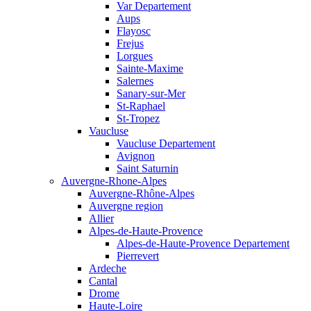
Var Departement
Aups
Flayosc
Frejus
Lorgues
Sainte-Maxime
Salernes
Sanary-sur-Mer
St-Raphael
St-Tropez
Vaucluse
Vaucluse Departement
Avignon
Saint Saturnin
Auvergne-Rhone-Alpes
Auvergne-Rhône-Alpes
Auvergne region
Allier
Alpes-de-Haute-Provence
Alpes-de-Haute-Provence Departement
Pierrevert
Ardeche
Cantal
Drome
Haute-Loire