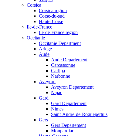
Corsica
Corsica region
Corse-du-sud
Haute-Corse
Ile-de-France
Ile-de-France region
Occitanie
Occitanie Department
Ariege
Aude
Aude Departement
Carcassonne
Carlipa
Narbonne
Aveyron
Aveyron Departement
Najac
Gard
Gard Departement
Nimes
Saint-Andre-de-Roquepertuis
Gers
Gers Departement
Monpardiac