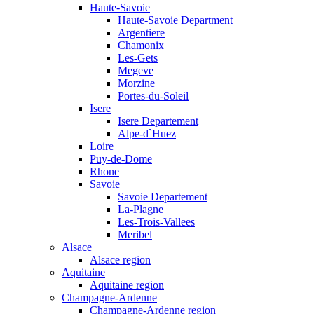
Haute-Savoie
Haute-Savoie Department
Argentiere
Chamonix
Les-Gets
Megeve
Morzine
Portes-du-Soleil
Isere
Isere Departement
Alpe-d`Huez
Loire
Puy-de-Dome
Rhone
Savoie
Savoie Departement
La-Plagne
Les-Trois-Vallees
Meribel
Alsace
Alsace region
Aquitaine
Aquitaine region
Champagne-Ardenne
Champagne-Ardenne region