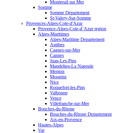
Montreuil sur Mer
Somme
Somme Departement
St-Valery-Sur-Somme
Provences-Alpes-Cote-d'Azur
Provence-Alpes-Cote-d`Azur region
Alpes-Maritimes
Alpes-Maritime Departement
Antibes
Cagnes-sur-Mer
Cannes
Juan-Les-Pins
Mandelieu-La Napoule
Menton
Mougins
Nice
Roquefort-les-Pins
Valbonne
Vence
Villefranche-sur-Mer
Bouches-du-Rhone
Bouches-du-Rhone Departement
Aix-en-Provence
Hautes-Alpes
Var