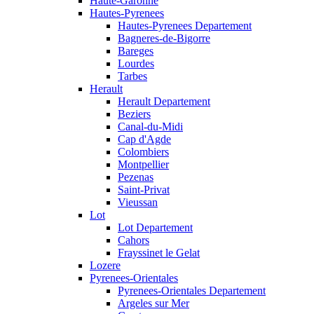
Haute-Garonne
Hautes-Pyrenees
Hautes-Pyrenees Departement
Bagneres-de-Bigorre
Bareges
Lourdes
Tarbes
Herault
Herault Departement
Beziers
Canal-du-Midi
Cap d'Agde
Colombiers
Montpellier
Pezenas
Saint-Privat
Vieussan
Lot
Lot Departement
Cahors
Frayssinet le Gelat
Lozere
Pyrenees-Orientales
Pyrenees-Orientales Departement
Argeles sur Mer