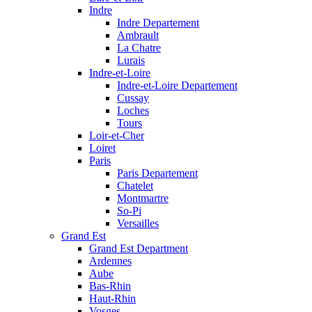
Indre
Indre Departement
Ambrault
La Chatre
Lurais
Indre-et-Loire
Indre-et-Loire Departement
Cussay
Loches
Tours
Loir-et-Cher
Loiret
Paris
Paris Departement
Chatelet
Montmartre
So-Pi
Versailles
Grand Est
Grand Est Department
Ardennes
Aube
Bas-Rhin
Haut-Rhin
Vosges