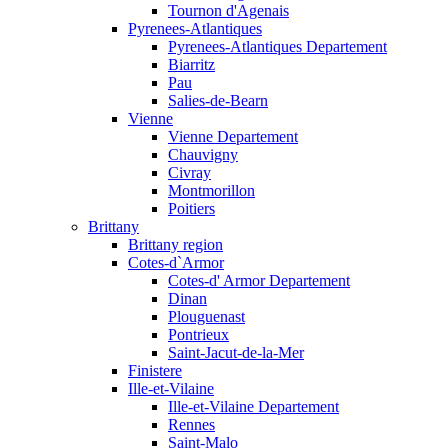
Tournon d'Agenais
Pyrenees-Atlantiques
Pyrenees-Atlantiques Departement
Biarritz
Pau
Salies-de-Bearn
Vienne
Vienne Departement
Chauvigny
Civray
Montmorillon
Poitiers
Brittany
Brittany region
Cotes-d`Armor
Cotes-d' Armor Departement
Dinan
Plouguenast
Pontrieux
Saint-Jacut-de-la-Mer
Finistere
Ille-et-Vilaine
Ille-et-Vilaine Departement
Rennes
Saint-Malo