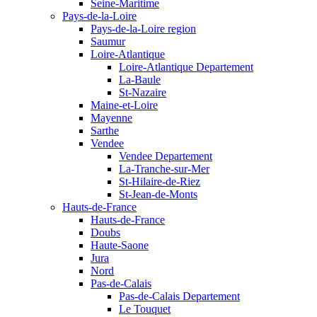
Seine-Maritime
Pays-de-la-Loire
Pays-de-la-Loire region
Saumur
Loire-Atlantique
Loire-Atlantique Departement
La-Baule
St-Nazaire
Maine-et-Loire
Mayenne
Sarthe
Vendee
Vendee Departement
La-Tranche-sur-Mer
St-Hilaire-de-Riez
St-Jean-de-Monts
Hauts-de-France
Hauts-de-France
Doubs
Haute-Saone
Jura
Nord
Pas-de-Calais
Pas-de-Calais Departement
Le Touquet