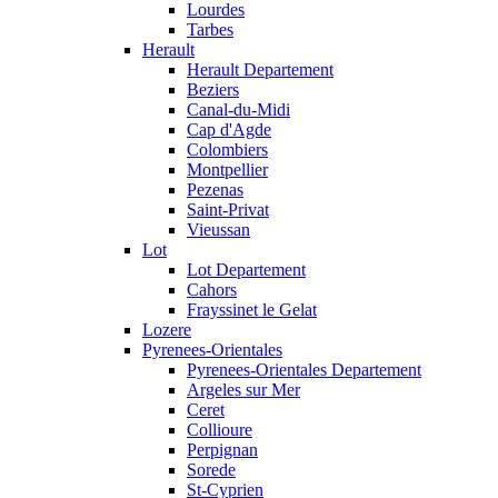
Lourdes
Tarbes
Herault
Herault Departement
Beziers
Canal-du-Midi
Cap d'Agde
Colombiers
Montpellier
Pezenas
Saint-Privat
Vieussan
Lot
Lot Departement
Cahors
Frayssinet le Gelat
Lozere
Pyrenees-Orientales
Pyrenees-Orientales Departement
Argeles sur Mer
Ceret
Collioure
Perpignan
Sorede
St-Cyprien