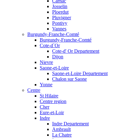
Carnac
Josselin
Ploerdut
Pluvigner
Pontivy
Vannes
Burgundy-Franche-Comté
Burgundy-Franche-Comté
Cote-d`Or
Cote-d' Or Departement
Dijon
Nievre
Saone-et-Loire
Saone-et-Loire Departement
Chalon sur Saone
Yonne
Centre
St Hilaire
Centre region
Cher
Eure-et-Loir
Indre
Indre Departement
Ambrault
La Chatre