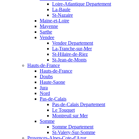
Loire-Atlantique Departement
La-Baule
St-Nazaire
Maine-et-Loire
Mayenne
Sarthe
Vendee
Vendee Departement
La-Tranche-sur-Mer
St-Hilaire-de-Riez
St-Jean-de-Monts
Hauts-de-France
Hauts-de-France
Doubs
Haute-Saone
Jura
Nord
Pas-de-Calais
Pas-de-Calais Departement
Le Touquet
Montreuil sur Mer
Somme
Somme Departement
St-Valery-Sur-Somme
Provences-Alpes-Cote-d'Azur