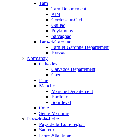
Tarn
Tarn Departement
Albi
Cordes-sur-Ciel
Gaillac
Puylaurens
Salvagnac
Tarn-et-Garonne
Tarn-et-Garonne Departement
Brassac
Normandy
Calvados
Calvados Departement
Caen
Eure
Manche
Manche Departement
Barfleur
Sourdeval
Orne
Seine-Maritime
Pays-de-la-Loire
Pays-de-la-Loire region
Saumur
Loire-Atlantique