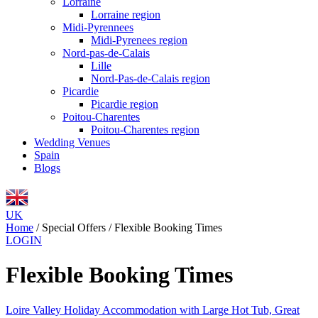
Lorraine
Lorraine region
Midi-Pyrennees
Midi-Pyrenees region
Nord-pas-de-Calais
Lille
Nord-Pas-de-Calais region
Picardie
Picardie region
Poitou-Charentes
Poitou-Charentes region
Wedding Venues
Spain
Blogs
UK
Home
/
Special Offers
/
Flexible Booking Times
LOGIN
Flexible Booking Times
Loire Valley Holiday Accommodation with Large Hot Tub, Great