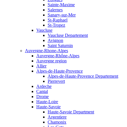
Sainte-Maxime
Salernes
Sanary-sur-Mer
St-Raphael
St-Tropez
Vaucluse
Vaucluse Departement
Avignon
Saint Saturnin
Auvergne-Rhone-Alpes
Auvergne-Rhône-Alpes
Auvergne region
Allier
Alpes-de-Haute-Provence
Alpes-de-Haute-Provence Departement
Pierrevert
Ardeche
Cantal
Drome
Haute-Loire
Haute-Savoie
Haute-Savoie Department
Argentiere
Chamonix