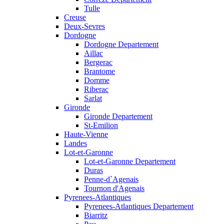
Tulle
Creuse
Deux-Sevres
Dordogne
Dordogne Departement
Aillac
Bergerac
Brantome
Domme
Riberac
Sarlat
Gironde
Gironde Departement
St-Emilion
Haute-Vienne
Landes
Lot-et-Garonne
Lot-et-Garonne Departement
Duras
Penne-d`Agenais
Tournon d'Agenais
Pyrenees-Atlantiques
Pyrenees-Atlantiques Departement
Biarritz