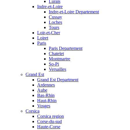
Lurais
Indre-et-Loire
Indre-et-Loire Departement
Cussay
Loches
Tours
Loir-et-Cher
Loiret
Paris
Paris Departement
Chatelet
Montmartre
So-Pi
Versailles
Grand Est
Grand Est Department
Ardennes
Aube
Bas-Rhin
Haut-Rhin
Vosges
Corsica
Corsica region
Corse-du-sud
Haute-Corse