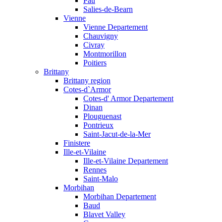
Pau
Salies-de-Bearn
Vienne
Vienne Departement
Chauvigny
Civray
Montmorillon
Poitiers
Brittany
Brittany region
Cotes-d`Armor
Cotes-d' Armor Departement
Dinan
Plouguenast
Pontrieux
Saint-Jacut-de-la-Mer
Finistere
Ille-et-Vilaine
Ille-et-Vilaine Departement
Rennes
Saint-Malo
Morbihan
Morbihan Departement
Baud
Blavet Valley