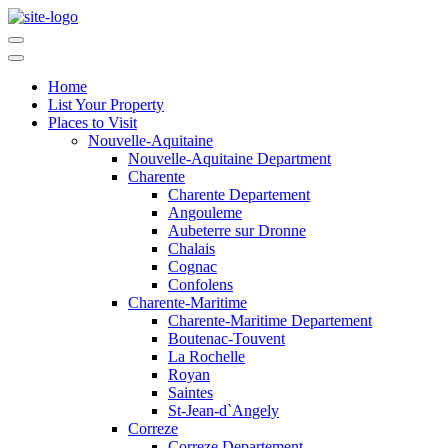
Home
List Your Property
Places to Visit
Nouvelle-Aquitaine
Nouvelle-Aquitaine Department
Charente
Charente Departement
Angouleme
Aubeterre sur Dronne
Chalais
Cognac
Confolens
Charente-Maritime
Charente-Maritime Departement
Boutenac-Touvent
La Rochelle
Royan
Saintes
St-Jean-d`Angely
Correze
Correze Departement