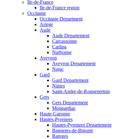
Ile-de-France
Ile-de-France region
Occitanie
Occitanie Department
Ariege
Aude
Aude Departement
Carcassonne
Carlipa
Narbonne
Aveyron
Aveyron Departement
Najac
Gard
Gard Departement
Nimes
Saint-Andre-de-Roquepertuis
Gers
Gers Departement
Monpardiac
Haute-Garonne
Hautes-Pyrenees
Hautes-Pyrenees Departement
Bagneres-de-Bigorre
Bareges