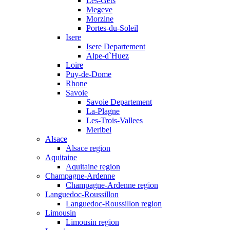
Les-Gets
Megeve
Morzine
Portes-du-Soleil
Isere
Isere Departement
Alpe-d`Huez
Loire
Puy-de-Dome
Rhone
Savoie
Savoie Departement
La-Plagne
Les-Trois-Vallees
Meribel
Alsace
Alsace region
Aquitaine
Aquitaine region
Champagne-Ardenne
Champagne-Ardenne region
Languedoc-Roussillon
Languedoc-Roussillon region
Limousin
Limousin region