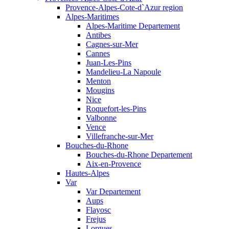
Provence-Alpes-Cote-d`Azur region
Alpes-Maritimes
Alpes-Maritime Departement
Antibes
Cagnes-sur-Mer
Cannes
Juan-Les-Pins
Mandelieu-La Napoule
Menton
Mougins
Nice
Roquefort-les-Pins
Valbonne
Vence
Villefranche-sur-Mer
Bouches-du-Rhone
Bouches-du-Rhone Departement
Aix-en-Provence
Hautes-Alpes
Var
Var Departement
Aups
Flayosc
Frejus
Lorgues