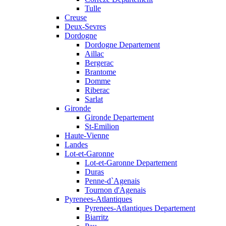
Tulle
Creuse
Deux-Sevres
Dordogne
Dordogne Departement
Aillac
Bergerac
Brantome
Domme
Riberac
Sarlat
Gironde
Gironde Departement
St-Emilion
Haute-Vienne
Landes
Lot-et-Garonne
Lot-et-Garonne Departement
Duras
Penne-d`Agenais
Tournon d'Agenais
Pyrenees-Atlantiques
Pyrenees-Atlantiques Departement
Biarritz