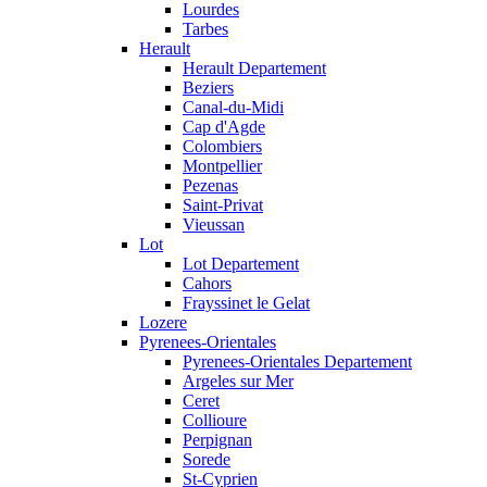
Lourdes
Tarbes
Herault
Herault Departement
Beziers
Canal-du-Midi
Cap d'Agde
Colombiers
Montpellier
Pezenas
Saint-Privat
Vieussan
Lot
Lot Departement
Cahors
Frayssinet le Gelat
Lozere
Pyrenees-Orientales
Pyrenees-Orientales Departement
Argeles sur Mer
Ceret
Collioure
Perpignan
Sorede
St-Cyprien