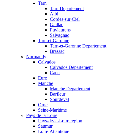
Tarn
Tarn Departement
Albi
Cordes-sur-Ciel
Gaillac
Puylaurens
Salvagnac
Tarn-et-Garonne
Tarn-et-Garonne Departement
Brassac
Normandy
Calvados
Calvados Departement
Caen
Eure
Manche
Manche Departement
Barfleur
Sourdeval
Orne
Seine-Maritime
Pays-de-la-Loire
Pays-de-la-Loire region
Saumur
Loire-Atlantique