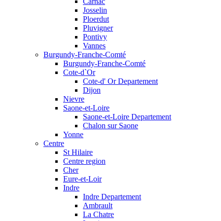
Carnac
Josselin
Ploerdut
Pluvigner
Pontivy
Vannes
Burgundy-Franche-Comté
Burgundy-Franche-Comté
Cote-d`Or
Cote-d' Or Departement
Dijon
Nievre
Saone-et-Loire
Saone-et-Loire Departement
Chalon sur Saone
Yonne
Centre
St Hilaire
Centre region
Cher
Eure-et-Loir
Indre
Indre Departement
Ambrault
La Chatre