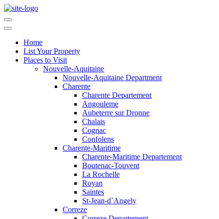
Home
List Your Property
Places to Visit
Nouvelle-Aquitaine
Nouvelle-Aquitaine Department
Charente
Charente Departement
Angouleme
Aubeterre sur Dronne
Chalais
Cognac
Confolens
Charente-Maritime
Charente-Maritime Departement
Boutenac-Touvent
La Rochelle
Royan
Saintes
St-Jean-d`Angely
Correze
Correze Departement