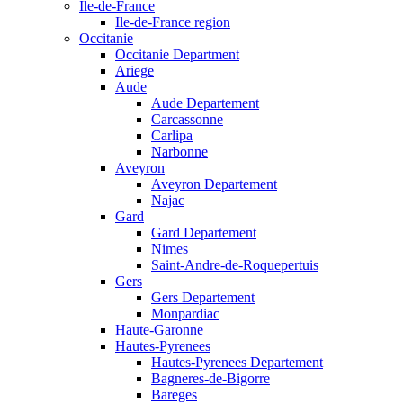
Ile-de-France
Ile-de-France region
Occitanie
Occitanie Department
Ariege
Aude
Aude Departement
Carcassonne
Carlipa
Narbonne
Aveyron
Aveyron Departement
Najac
Gard
Gard Departement
Nimes
Saint-Andre-de-Roquepertuis
Gers
Gers Departement
Monpardiac
Haute-Garonne
Hautes-Pyrenees
Hautes-Pyrenees Departement
Bagneres-de-Bigorre
Bareges