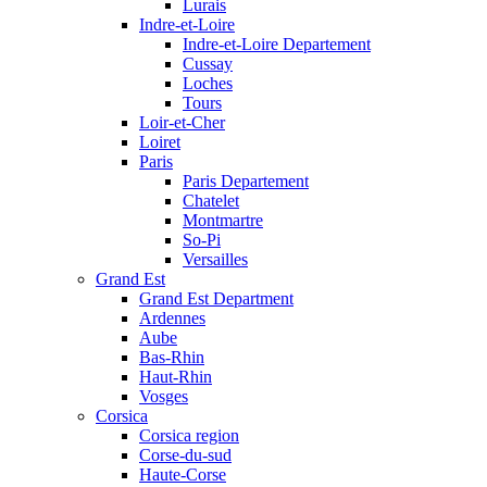
Lurais
Indre-et-Loire
Indre-et-Loire Departement
Cussay
Loches
Tours
Loir-et-Cher
Loiret
Paris
Paris Departement
Chatelet
Montmartre
So-Pi
Versailles
Grand Est
Grand Est Department
Ardennes
Aube
Bas-Rhin
Haut-Rhin
Vosges
Corsica
Corsica region
Corse-du-sud
Haute-Corse