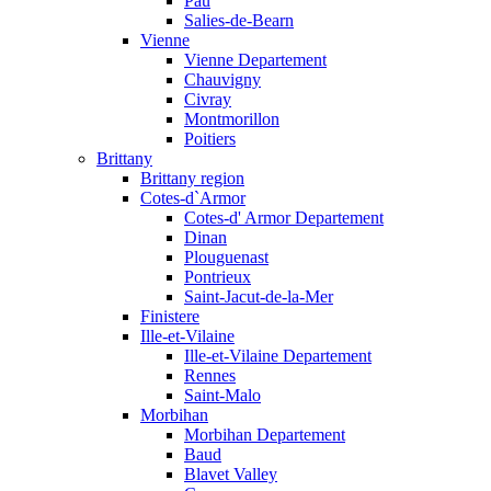
Pau
Salies-de-Bearn
Vienne
Vienne Departement
Chauvigny
Civray
Montmorillon
Poitiers
Brittany
Brittany region
Cotes-d`Armor
Cotes-d' Armor Departement
Dinan
Plouguenast
Pontrieux
Saint-Jacut-de-la-Mer
Finistere
Ille-et-Vilaine
Ille-et-Vilaine Departement
Rennes
Saint-Malo
Morbihan
Morbihan Departement
Baud
Blavet Valley