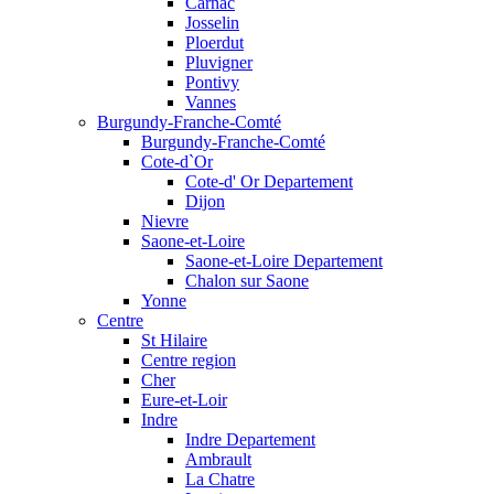
Carnac
Josselin
Ploerdut
Pluvigner
Pontivy
Vannes
Burgundy-Franche-Comté
Burgundy-Franche-Comté
Cote-d`Or
Cote-d' Or Departement
Dijon
Nievre
Saone-et-Loire
Saone-et-Loire Departement
Chalon sur Saone
Yonne
Centre
St Hilaire
Centre region
Cher
Eure-et-Loir
Indre
Indre Departement
Ambrault
La Chatre