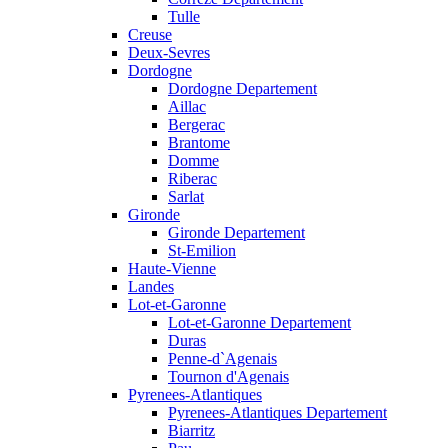
Tulle
Creuse
Deux-Sevres
Dordogne
Dordogne Departement
Aillac
Bergerac
Brantome
Domme
Riberac
Sarlat
Gironde
Gironde Departement
St-Emilion
Haute-Vienne
Landes
Lot-et-Garonne
Lot-et-Garonne Departement
Duras
Penne-d`Agenais
Tournon d'Agenais
Pyrenees-Atlantiques
Pyrenees-Atlantiques Departement
Biarritz