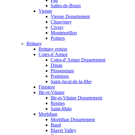
Pau
Salies-de-Bearn
Vienne
Vienne Departement
Chauvigny
Civray
Montmorillon
Poitiers
Brittany
Brittany region
Cotes-d`Armor
Cotes-d' Armor Departement
Dinan
Plouguenast
Pontrieux
Saint-Jacut-de-la-Mer
Finistere
Ille-et-Vilaine
Ille-et-Vilaine Departement
Rennes
Saint-Malo
Morbihan
Morbihan Departement
Baud
Blavet Valley