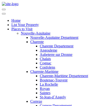
Home
List Your Property
Places to Visit
Nouvelle-Aquitaine
Nouvelle-Aquitaine Department
Charente
Charente Departement
Angouleme
Aubeterre sur Dronne
Chalais
Cognac
Confolens
Charente-Maritime
Charente-Maritime Departement
Boutenac-Touvent
La Rochelle
Royan
Saintes
St-Jean-d`Angely
Correze
Correze Departement