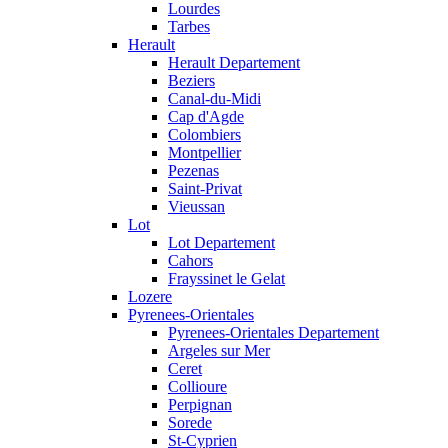
Lourdes
Tarbes
Herault
Herault Departement
Beziers
Canal-du-Midi
Cap d'Agde
Colombiers
Montpellier
Pezenas
Saint-Privat
Vieussan
Lot
Lot Departement
Cahors
Frayssinet le Gelat
Lozere
Pyrenees-Orientales
Pyrenees-Orientales Departement
Argeles sur Mer
Ceret
Collioure
Perpignan
Sorede
St-Cyprien