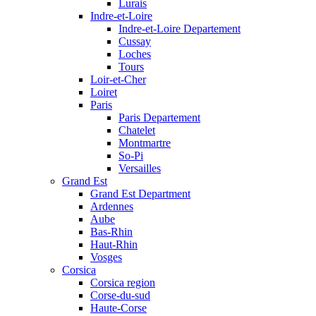
Lurais
Indre-et-Loire
Indre-et-Loire Departement
Cussay
Loches
Tours
Loir-et-Cher
Loiret
Paris
Paris Departement
Chatelet
Montmartre
So-Pi
Versailles
Grand Est
Grand Est Department
Ardennes
Aube
Bas-Rhin
Haut-Rhin
Vosges
Corsica
Corsica region
Corse-du-sud
Haute-Corse