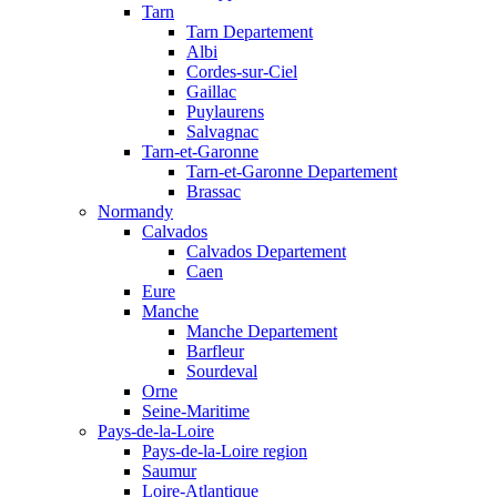
Tarn
Tarn Departement
Albi
Cordes-sur-Ciel
Gaillac
Puylaurens
Salvagnac
Tarn-et-Garonne
Tarn-et-Garonne Departement
Brassac
Normandy
Calvados
Calvados Departement
Caen
Eure
Manche
Manche Departement
Barfleur
Sourdeval
Orne
Seine-Maritime
Pays-de-la-Loire
Pays-de-la-Loire region
Saumur
Loire-Atlantique