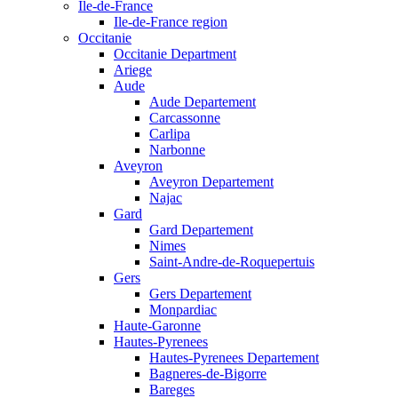
Ile-de-France
Ile-de-France region
Occitanie
Occitanie Department
Ariege
Aude
Aude Departement
Carcassonne
Carlipa
Narbonne
Aveyron
Aveyron Departement
Najac
Gard
Gard Departement
Nimes
Saint-Andre-de-Roquepertuis
Gers
Gers Departement
Monpardiac
Haute-Garonne
Hautes-Pyrenees
Hautes-Pyrenees Departement
Bagneres-de-Bigorre
Bareges