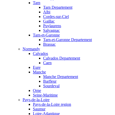
Tarn
Tarn Departement
Albi
Cordes-sur-Ciel
Gaillac
Puylaurens
Salvagnac
Tarn-et-Garonne
Tarn-et-Garonne Departement
Brassac
Normandy
Calvados
Calvados Departement
Caen
Eure
Manche
Manche Departement
Barfleur
Sourdeval
Orne
Seine-Maritime
Pays-de-la-Loire
Pays-de-la-Loire region
Saumur
Loire-Atlantique