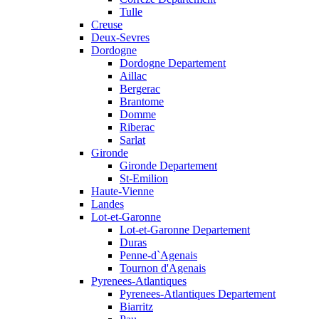
Tulle
Creuse
Deux-Sevres
Dordogne
Dordogne Departement
Aillac
Bergerac
Brantome
Domme
Riberac
Sarlat
Gironde
Gironde Departement
St-Emilion
Haute-Vienne
Landes
Lot-et-Garonne
Lot-et-Garonne Departement
Duras
Penne-d`Agenais
Tournon d'Agenais
Pyrenees-Atlantiques
Pyrenees-Atlantiques Departement
Biarritz