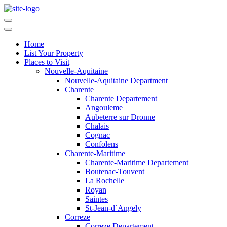
Home
List Your Property
Places to Visit
Nouvelle-Aquitaine
Nouvelle-Aquitaine Department
Charente
Charente Departement
Angouleme
Aubeterre sur Dronne
Chalais
Cognac
Confolens
Charente-Maritime
Charente-Maritime Departement
Boutenac-Touvent
La Rochelle
Royan
Saintes
St-Jean-d`Angely
Correze
Correze Departement