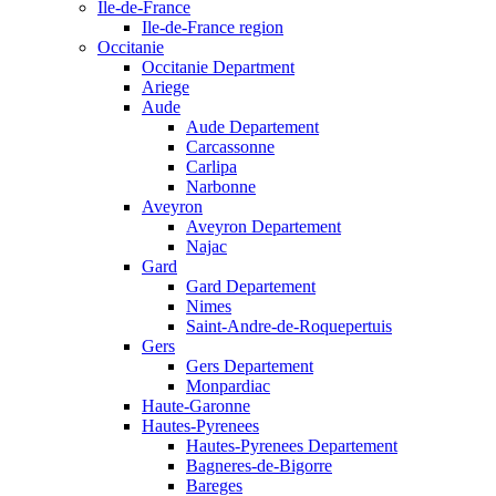
Ile-de-France
Ile-de-France region
Occitanie
Occitanie Department
Ariege
Aude
Aude Departement
Carcassonne
Carlipa
Narbonne
Aveyron
Aveyron Departement
Najac
Gard
Gard Departement
Nimes
Saint-Andre-de-Roquepertuis
Gers
Gers Departement
Monpardiac
Haute-Garonne
Hautes-Pyrenees
Hautes-Pyrenees Departement
Bagneres-de-Bigorre
Bareges