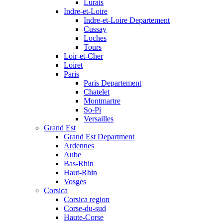
Lurais
Indre-et-Loire
Indre-et-Loire Departement
Cussay
Loches
Tours
Loir-et-Cher
Loiret
Paris
Paris Departement
Chatelet
Montmartre
So-Pi
Versailles
Grand Est
Grand Est Department
Ardennes
Aube
Bas-Rhin
Haut-Rhin
Vosges
Corsica
Corsica region
Corse-du-sud
Haute-Corse