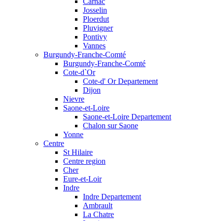
Carnac
Josselin
Ploerdut
Pluvigner
Pontivy
Vannes
Burgundy-Franche-Comté
Burgundy-Franche-Comté
Cote-d`Or
Cote-d' Or Departement
Dijon
Nievre
Saone-et-Loire
Saone-et-Loire Departement
Chalon sur Saone
Yonne
Centre
St Hilaire
Centre region
Cher
Eure-et-Loir
Indre
Indre Departement
Ambrault
La Chatre