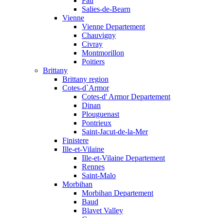
Pau
Salies-de-Bearn
Vienne
Vienne Departement
Chauvigny
Civray
Montmorillon
Poitiers
Brittany
Brittany region
Cotes-d`Armor
Cotes-d' Armor Departement
Dinan
Plouguenast
Pontrieux
Saint-Jacut-de-la-Mer
Finistere
Ille-et-Vilaine
Ille-et-Vilaine Departement
Rennes
Saint-Malo
Morbihan
Morbihan Departement
Baud
Blavet Valley