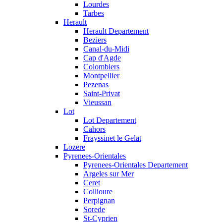
Lourdes
Tarbes
Herault
Herault Departement
Beziers
Canal-du-Midi
Cap d'Agde
Colombiers
Montpellier
Pezenas
Saint-Privat
Vieussan
Lot
Lot Departement
Cahors
Frayssinet le Gelat
Lozere
Pyrenees-Orientales
Pyrenees-Orientales Departement
Argeles sur Mer
Ceret
Collioure
Perpignan
Sorede
St-Cyprien