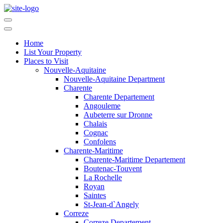
Home
List Your Property
Places to Visit
Nouvelle-Aquitaine
Nouvelle-Aquitaine Department
Charente
Charente Departement
Angouleme
Aubeterre sur Dronne
Chalais
Cognac
Confolens
Charente-Maritime
Charente-Maritime Departement
Boutenac-Touvent
La Rochelle
Royan
Saintes
St-Jean-d`Angely
Correze
Correze Departement