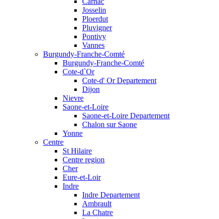
Carnac
Josselin
Ploerdut
Pluvigner
Pontivy
Vannes
Burgundy-Franche-Comté
Burgundy-Franche-Comté
Cote-d`Or
Cote-d' Or Departement
Dijon
Nievre
Saone-et-Loire
Saone-et-Loire Departement
Chalon sur Saone
Yonne
Centre
St Hilaire
Centre region
Cher
Eure-et-Loir
Indre
Indre Departement
Ambrault
La Chatre