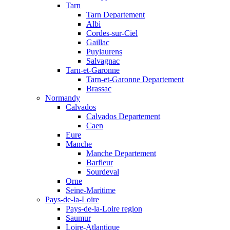
Tarn
Tarn Departement
Albi
Cordes-sur-Ciel
Gaillac
Puylaurens
Salvagnac
Tarn-et-Garonne
Tarn-et-Garonne Departement
Brassac
Normandy
Calvados
Calvados Departement
Caen
Eure
Manche
Manche Departement
Barfleur
Sourdeval
Orne
Seine-Maritime
Pays-de-la-Loire
Pays-de-la-Loire region
Saumur
Loire-Atlantique