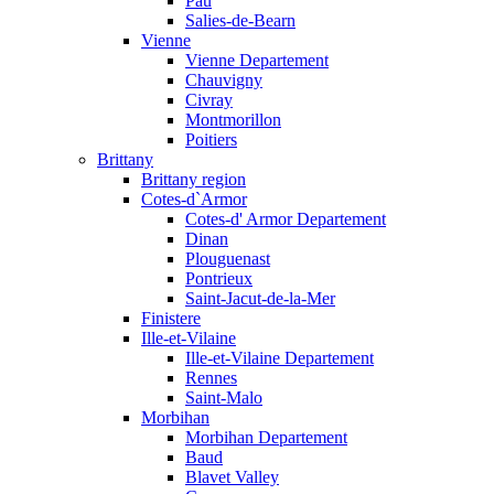
Pau
Salies-de-Bearn
Vienne
Vienne Departement
Chauvigny
Civray
Montmorillon
Poitiers
Brittany
Brittany region
Cotes-d`Armor
Cotes-d' Armor Departement
Dinan
Plouguenast
Pontrieux
Saint-Jacut-de-la-Mer
Finistere
Ille-et-Vilaine
Ille-et-Vilaine Departement
Rennes
Saint-Malo
Morbihan
Morbihan Departement
Baud
Blavet Valley