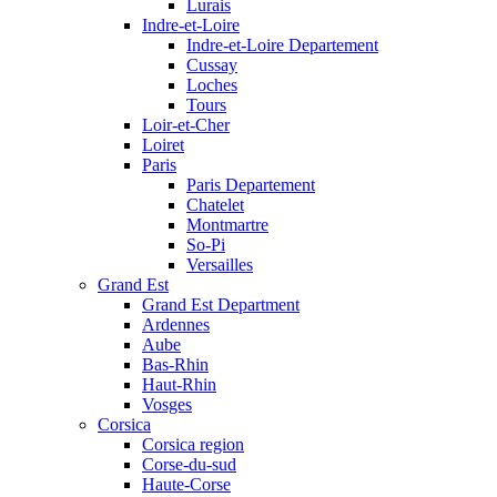
Lurais
Indre-et-Loire
Indre-et-Loire Departement
Cussay
Loches
Tours
Loir-et-Cher
Loiret
Paris
Paris Departement
Chatelet
Montmartre
So-Pi
Versailles
Grand Est
Grand Est Department
Ardennes
Aube
Bas-Rhin
Haut-Rhin
Vosges
Corsica
Corsica region
Corse-du-sud
Haute-Corse