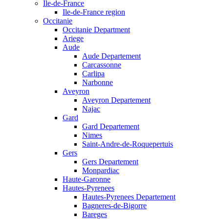
Ile-de-France
Ile-de-France region
Occitanie
Occitanie Department
Ariege
Aude
Aude Departement
Carcassonne
Carlipa
Narbonne
Aveyron
Aveyron Departement
Najac
Gard
Gard Departement
Nimes
Saint-Andre-de-Roquepertuis
Gers
Gers Departement
Monpardiac
Haute-Garonne
Hautes-Pyrenees
Hautes-Pyrenees Departement
Bagneres-de-Bigorre
Bareges