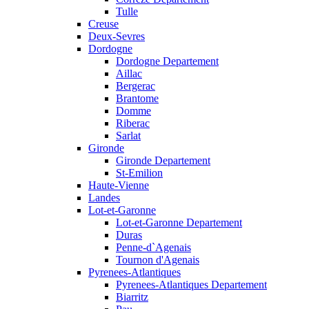
Tulle
Creuse
Deux-Sevres
Dordogne
Dordogne Departement
Aillac
Bergerac
Brantome
Domme
Riberac
Sarlat
Gironde
Gironde Departement
St-Emilion
Haute-Vienne
Landes
Lot-et-Garonne
Lot-et-Garonne Departement
Duras
Penne-d`Agenais
Tournon d'Agenais
Pyrenees-Atlantiques
Pyrenees-Atlantiques Departement
Biarritz