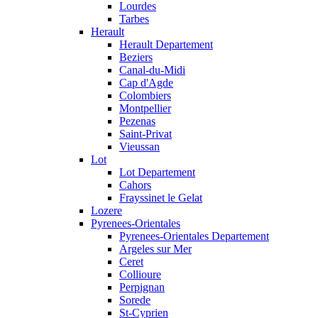
Lourdes
Tarbes
Herault
Herault Departement
Beziers
Canal-du-Midi
Cap d'Agde
Colombiers
Montpellier
Pezenas
Saint-Privat
Vieussan
Lot
Lot Departement
Cahors
Frayssinet le Gelat
Lozere
Pyrenees-Orientales
Pyrenees-Orientales Departement
Argeles sur Mer
Ceret
Collioure
Perpignan
Sorede
St-Cyprien