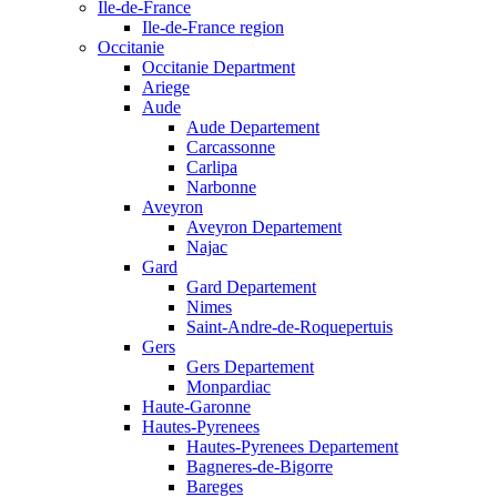
Ile-de-France
Ile-de-France region
Occitanie
Occitanie Department
Ariege
Aude
Aude Departement
Carcassonne
Carlipa
Narbonne
Aveyron
Aveyron Departement
Najac
Gard
Gard Departement
Nimes
Saint-Andre-de-Roquepertuis
Gers
Gers Departement
Monpardiac
Haute-Garonne
Hautes-Pyrenees
Hautes-Pyrenees Departement
Bagneres-de-Bigorre
Bareges