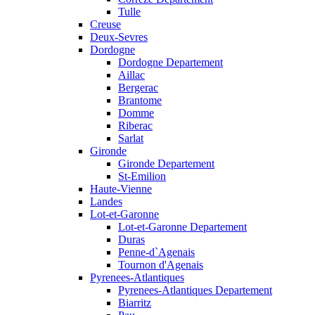
Tulle
Creuse
Deux-Sevres
Dordogne
Dordogne Departement
Aillac
Bergerac
Brantome
Domme
Riberac
Sarlat
Gironde
Gironde Departement
St-Emilion
Haute-Vienne
Landes
Lot-et-Garonne
Lot-et-Garonne Departement
Duras
Penne-d`Agenais
Tournon d'Agenais
Pyrenees-Atlantiques
Pyrenees-Atlantiques Departement
Biarritz