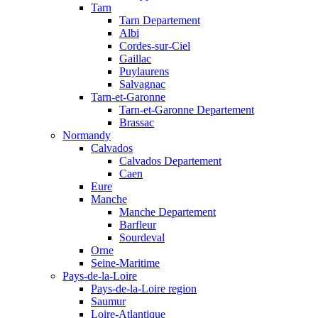
Tarn
Tarn Departement
Albi
Cordes-sur-Ciel
Gaillac
Puylaurens
Salvagnac
Tarn-et-Garonne
Tarn-et-Garonne Departement
Brassac
Normandy
Calvados
Calvados Departement
Caen
Eure
Manche
Manche Departement
Barfleur
Sourdeval
Orne
Seine-Maritime
Pays-de-la-Loire
Pays-de-la-Loire region
Saumur
Loire-Atlantique