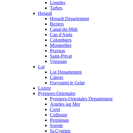
Lourdes
Tarbes
Herault
Herault Departement
Beziers
Canal-du-Midi
Cap d'Agde
Colombiers
Montpellier
Pezenas
Saint-Privat
Vieussan
Lot
Lot Departement
Cahors
Frayssinet le Gelat
Lozere
Pyrenees-Orientales
Pyrenees-Orientales Departement
Argeles sur Mer
Ceret
Collioure
Perpignan
Sorede
St-Cyprien