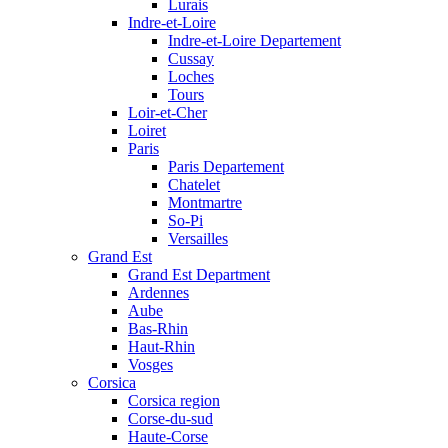
Lurais
Indre-et-Loire
Indre-et-Loire Departement
Cussay
Loches
Tours
Loir-et-Cher
Loiret
Paris
Paris Departement
Chatelet
Montmartre
So-Pi
Versailles
Grand Est
Grand Est Department
Ardennes
Aube
Bas-Rhin
Haut-Rhin
Vosges
Corsica
Corsica region
Corse-du-sud
Haute-Corse