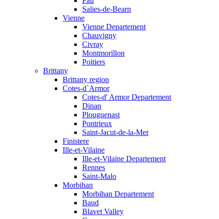
Pau
Salies-de-Bearn
Vienne
Vienne Departement
Chauvigny
Civray
Montmorillon
Poitiers
Brittany
Brittany region
Cotes-d`Armor
Cotes-d' Armor Departement
Dinan
Plouguenast
Pontrieux
Saint-Jacut-de-la-Mer
Finistere
Ille-et-Vilaine
Ille-et-Vilaine Departement
Rennes
Saint-Malo
Morbihan
Morbihan Departement
Baud
Blavet Valley