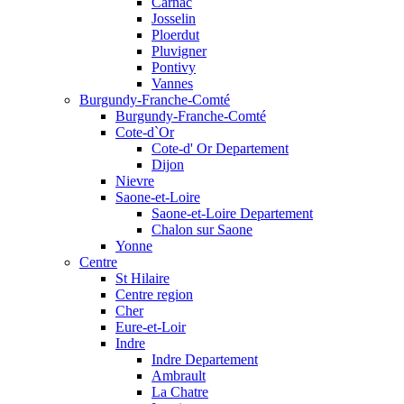
Carnac
Josselin
Ploerdut
Pluvigner
Pontivy
Vannes
Burgundy-Franche-Comté
Burgundy-Franche-Comté
Cote-d`Or
Cote-d' Or Departement
Dijon
Nievre
Saone-et-Loire
Saone-et-Loire Departement
Chalon sur Saone
Yonne
Centre
St Hilaire
Centre region
Cher
Eure-et-Loir
Indre
Indre Departement
Ambrault
La Chatre