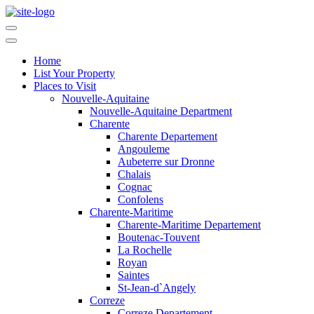
Home
List Your Property
Places to Visit
Nouvelle-Aquitaine
Nouvelle-Aquitaine Department
Charente
Charente Departement
Angouleme
Aubeterre sur Dronne
Chalais
Cognac
Confolens
Charente-Maritime
Charente-Maritime Departement
Boutenac-Touvent
La Rochelle
Royan
Saintes
St-Jean-d`Angely
Correze
Correze Departement