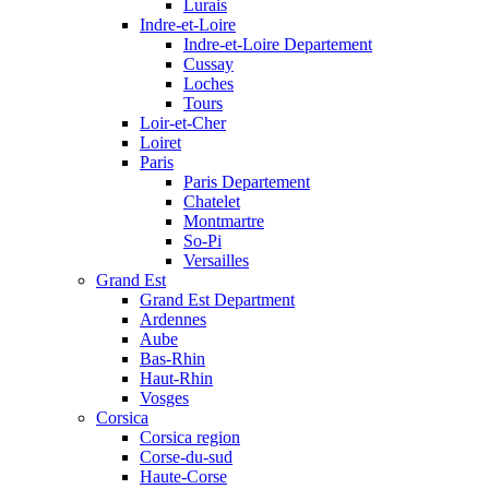
Lurais
Indre-et-Loire
Indre-et-Loire Departement
Cussay
Loches
Tours
Loir-et-Cher
Loiret
Paris
Paris Departement
Chatelet
Montmartre
So-Pi
Versailles
Grand Est
Grand Est Department
Ardennes
Aube
Bas-Rhin
Haut-Rhin
Vosges
Corsica
Corsica region
Corse-du-sud
Haute-Corse