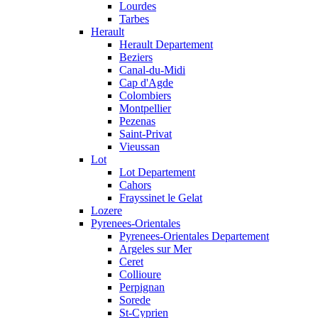
Lourdes
Tarbes
Herault
Herault Departement
Beziers
Canal-du-Midi
Cap d'Agde
Colombiers
Montpellier
Pezenas
Saint-Privat
Vieussan
Lot
Lot Departement
Cahors
Frayssinet le Gelat
Lozere
Pyrenees-Orientales
Pyrenees-Orientales Departement
Argeles sur Mer
Ceret
Collioure
Perpignan
Sorede
St-Cyprien