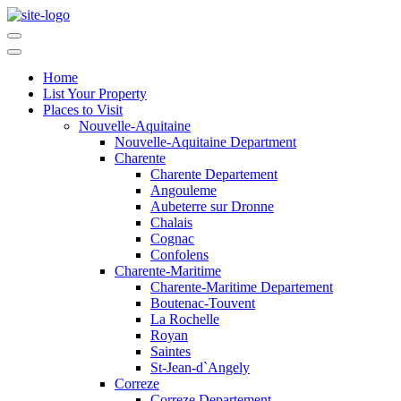
Home
List Your Property
Places to Visit
Nouvelle-Aquitaine
Nouvelle-Aquitaine Department
Charente
Charente Departement
Angouleme
Aubeterre sur Dronne
Chalais
Cognac
Confolens
Charente-Maritime
Charente-Maritime Departement
Boutenac-Touvent
La Rochelle
Royan
Saintes
St-Jean-d`Angely
Correze
Correze Departement