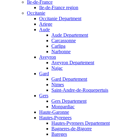
Ile-de-France
Ile-de-France region
Occitanie
Occitanie Department
Ariege
Aude
Aude Departement
Carcassonne
Carlipa
Narbonne
Aveyron
Aveyron Departement
Najac
Gard
Gard Departement
Nimes
Saint-Andre-de-Roquepertuis
Gers
Gers Departement
Monpardiac
Haute-Garonne
Hautes-Pyrenees
Hautes-Pyrenees Departement
Bagneres-de-Bigorre
Bareges