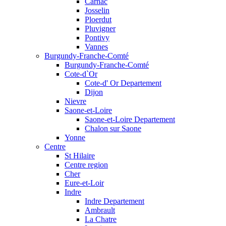
Carnac
Josselin
Ploerdut
Pluvigner
Pontivy
Vannes
Burgundy-Franche-Comté
Burgundy-Franche-Comté
Cote-d`Or
Cote-d' Or Departement
Dijon
Nievre
Saone-et-Loire
Saone-et-Loire Departement
Chalon sur Saone
Yonne
Centre
St Hilaire
Centre region
Cher
Eure-et-Loir
Indre
Indre Departement
Ambrault
La Chatre