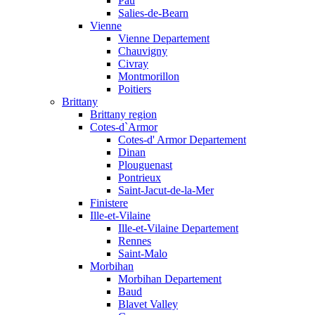
Pau
Salies-de-Bearn
Vienne
Vienne Departement
Chauvigny
Civray
Montmorillon
Poitiers
Brittany
Brittany region
Cotes-d`Armor
Cotes-d' Armor Departement
Dinan
Plouguenast
Pontrieux
Saint-Jacut-de-la-Mer
Finistere
Ille-et-Vilaine
Ille-et-Vilaine Departement
Rennes
Saint-Malo
Morbihan
Morbihan Departement
Baud
Blavet Valley