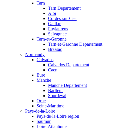
Tarn
Tarn Departement
Albi
Cordes-sur-Ciel
Gaillac
Puylaurens
Salvagnac
Tarn-et-Garonne
Tarn-et-Garonne Departement
Brassac
Normandy
Calvados
Calvados Departement
Caen
Eure
Manche
Manche Departement
Barfleur
Sourdeval
Orne
Seine-Maritime
Pays-de-la-Loire
Pays-de-la-Loire region
Saumur
Loire-Atlantique