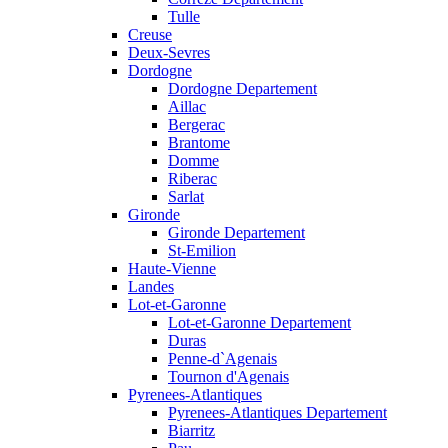
Tulle
Creuse
Deux-Sevres
Dordogne
Dordogne Departement
Aillac
Bergerac
Brantome
Domme
Riberac
Sarlat
Gironde
Gironde Departement
St-Emilion
Haute-Vienne
Landes
Lot-et-Garonne
Lot-et-Garonne Departement
Duras
Penne-d`Agenais
Tournon d'Agenais
Pyrenees-Atlantiques
Pyrenees-Atlantiques Departement
Biarritz