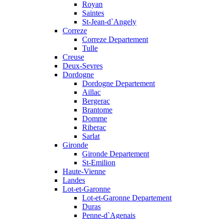
Royan
Saintes
St-Jean-d`Angely
Correze
Correze Departement
Tulle
Creuse
Deux-Sevres
Dordogne
Dordogne Departement
Aillac
Bergerac
Brantome
Domme
Riberac
Sarlat
Gironde
Gironde Departement
St-Emilion
Haute-Vienne
Landes
Lot-et-Garonne
Lot-et-Garonne Departement
Duras
Penne-d`Agenais