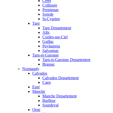
Ceret
Collioure
Perpignan
Sorede
St-Cyprien
Tarn
Tarn Departement
Albi
Cordes-sur-Ciel
Gaillac
Puylaurens
Salvagnac
Tarn-et-Garonne
Tarn-et-Garonne Departement
Brassac
Normandy
Calvados
Calvados Departement
Caen
Eure
Manche
Manche Departement
Barfleur
Sourdeval
Orne