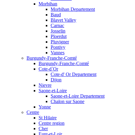
Morbihan
Morbihan Departement
Baud
Blavet Valley
Carnac
Josselin
Ploerdut
Pluvigner
Pontivy
Vannes
Burgundy-Franche-Comté
Burgundy-Franche-Comté
Cote-d`Or
Cote-d' Or Departement
Dijon
Nievre
Saone-et-Loire
Saone-et-Loire Departement
Chalon sur Saone
Yonne
Centre
St Hilaire
Centre region
Cher
Eure-et-Loir