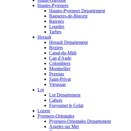
Haute-Garonne
Hautes-Pyrenees
Hautes-Pyrenees Departement
Bagneres-de-Bigorre
Bareges
Lourdes
Tarbes
Herault
Herault Departement
Beziers
Canal-du-Midi
Cap d'Agde
Colombiers
Montpellier
Pezenas
Saint-Privat
Vieussan
Lot
Lot Departement
Cahors
Frayssinet le Gelat
Lozere
Pyrenees-Orientales
Pyrenees-Orientales Departement
Argeles sur Mer