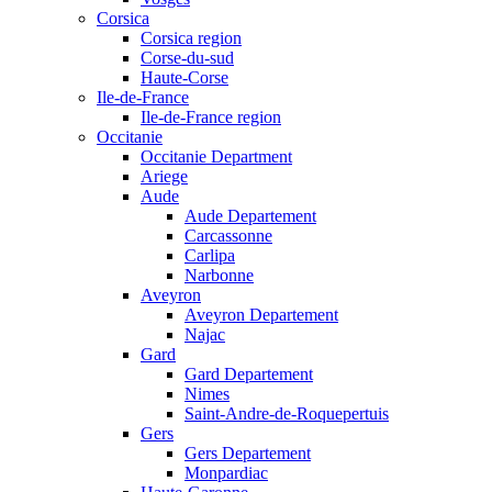
Corsica
Corsica region
Corse-du-sud
Haute-Corse
Ile-de-France
Ile-de-France region
Occitanie
Occitanie Department
Ariege
Aude
Aude Departement
Carcassonne
Carlipa
Narbonne
Aveyron
Aveyron Departement
Najac
Gard
Gard Departement
Nimes
Saint-Andre-de-Roquepertuis
Gers
Gers Departement
Monpardiac