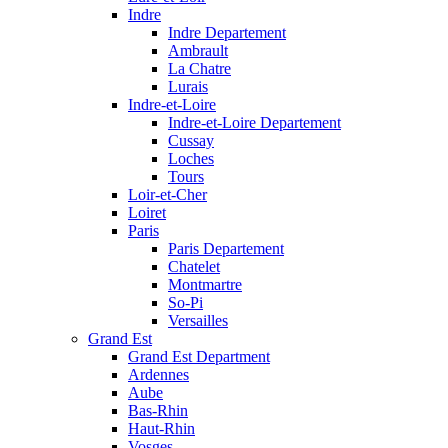
Indre
Indre Departement
Ambrault
La Chatre
Lurais
Indre-et-Loire
Indre-et-Loire Departement
Cussay
Loches
Tours
Loir-et-Cher
Loiret
Paris
Paris Departement
Chatelet
Montmartre
So-Pi
Versailles
Grand Est
Grand Est Department
Ardennes
Aube
Bas-Rhin
Haut-Rhin
Vosges