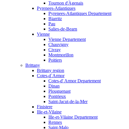
Tournon d'Agenais
Pyrenees-Atlantiques
Pyrenees-Atlantiques Departement
Biarritz
Pau
Salies-de-Bearn
Vienne
Vienne Departement
Chauvigny
Civray
Montmorillon
Poitiers
Brittany
Brittany region
Cotes-d`Armor
Cotes-d' Armor Departement
Dinan
Plouguenast
Pontrieux
Saint-Jacut-de-la-Mer
Finistere
Ille-et-Vilaine
Ille-et-Vilaine Departement
Rennes
Saint-Malo