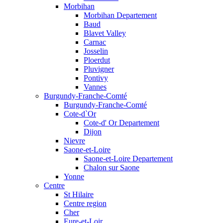
Morbihan
Morbihan Departement
Baud
Blavet Valley
Carnac
Josselin
Ploerdut
Pluvigner
Pontivy
Vannes
Burgundy-Franche-Comté
Burgundy-Franche-Comté
Cote-d`Or
Cote-d' Or Departement
Dijon
Nievre
Saone-et-Loire
Saone-et-Loire Departement
Chalon sur Saone
Yonne
Centre
St Hilaire
Centre region
Cher
Eure-et-Loir