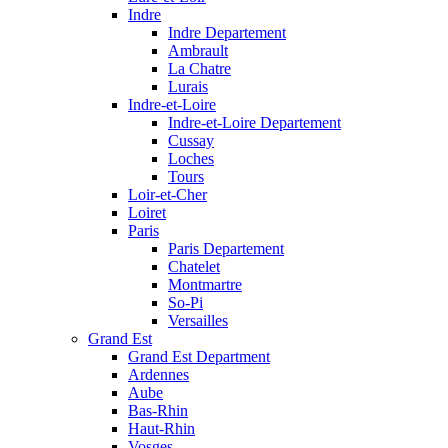
Indre
Indre Departement
Ambrault
La Chatre
Lurais
Indre-et-Loire
Indre-et-Loire Departement
Cussay
Loches
Tours
Loir-et-Cher
Loiret
Paris
Paris Departement
Chatelet
Montmartre
So-Pi
Versailles
Grand Est
Grand Est Department
Ardennes
Aube
Bas-Rhin
Haut-Rhin
Vosges