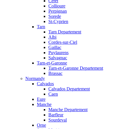
Ceret
Collioure
Perpignan
Sorede
St-Cyprien
Tarn
Tarn Departement
Albi
Cordes-sur-Ciel
Gaillac
Puylaurens
Salvagnac
Tarn-et-Garonne
Tarn-et-Garonne Departement
Brassac
Normandy
Calvados
Calvados Departement
Caen
Eure
Manche
Manche Departement
Barfleur
Sourdeval
Orne