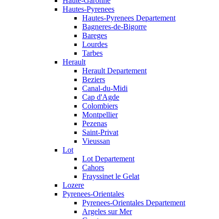
Haute-Garonne
Hautes-Pyrenees
Hautes-Pyrenees Departement
Bagneres-de-Bigorre
Bareges
Lourdes
Tarbes
Herault
Herault Departement
Beziers
Canal-du-Midi
Cap d'Agde
Colombiers
Montpellier
Pezenas
Saint-Privat
Vieussan
Lot
Lot Departement
Cahors
Frayssinet le Gelat
Lozere
Pyrenees-Orientales
Pyrenees-Orientales Departement
Argeles sur Mer