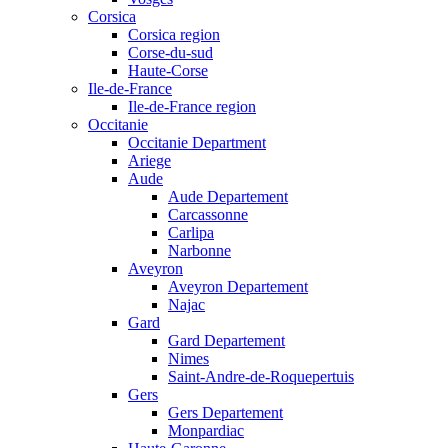
Corsica
Corsica region
Corse-du-sud
Haute-Corse
Ile-de-France
Ile-de-France region
Occitanie
Occitanie Department
Ariege
Aude
Aude Departement
Carcassonne
Carlipa
Narbonne
Aveyron
Aveyron Departement
Najac
Gard
Gard Departement
Nimes
Saint-Andre-de-Roquepertuis
Gers
Gers Departement
Monpardiac