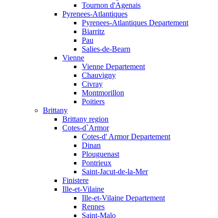
Tournon d'Agenais
Pyrenees-Atlantiques
Pyrenees-Atlantiques Departement
Biarritz
Pau
Salies-de-Bearn
Vienne
Vienne Departement
Chauvigny
Civray
Montmorillon
Poitiers
Brittany
Brittany region
Cotes-d`Armor
Cotes-d' Armor Departement
Dinan
Plouguenast
Pontrieux
Saint-Jacut-de-la-Mer
Finistere
Ille-et-Vilaine
Ille-et-Vilaine Departement
Rennes
Saint-Malo