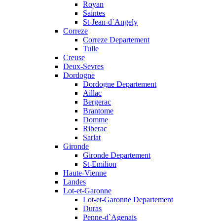
Royan
Saintes
St-Jean-d`Angely
Correze
Correze Departement
Tulle
Creuse
Deux-Sevres
Dordogne
Dordogne Departement
Aillac
Bergerac
Brantome
Domme
Riberac
Sarlat
Gironde
Gironde Departement
St-Emilion
Haute-Vienne
Landes
Lot-et-Garonne
Lot-et-Garonne Departement
Duras
Penne-d`Agenais