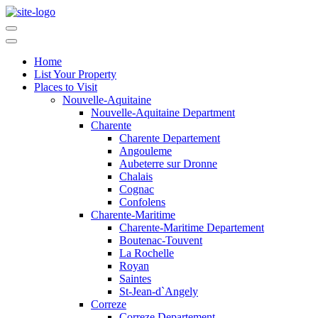
Home
List Your Property
Places to Visit
Nouvelle-Aquitaine
Nouvelle-Aquitaine Department
Charente
Charente Departement
Angouleme
Aubeterre sur Dronne
Chalais
Cognac
Confolens
Charente-Maritime
Charente-Maritime Departement
Boutenac-Touvent
La Rochelle
Royan
Saintes
St-Jean-d`Angely
Correze
Correze Departement