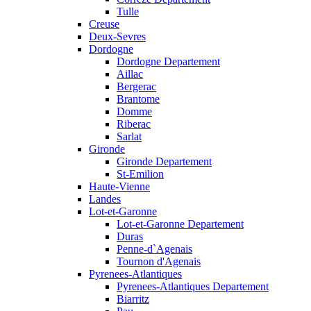
Tulle
Creuse
Deux-Sevres
Dordogne
Dordogne Departement
Aillac
Bergerac
Brantome
Domme
Riberac
Sarlat
Gironde
Gironde Departement
St-Emilion
Haute-Vienne
Landes
Lot-et-Garonne
Lot-et-Garonne Departement
Duras
Penne-d`Agenais
Tournon d'Agenais
Pyrenees-Atlantiques
Pyrenees-Atlantiques Departement
Biarritz