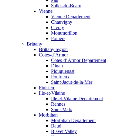
Pau
Salies-de-Bearn
Vienne
Vienne Departement
Chauvigny
Civray
Montmorillon
Poitiers
Brittany
Brittany region
Cotes-d`Armor
Cotes-d' Armor Departement
Dinan
Plouguenast
Pontrieux
Saint-Jacut-de-la-Mer
Finistere
Ille-et-Vilaine
Ille-et-Vilaine Departement
Rennes
Saint-Malo
Morbihan
Morbihan Departement
Baud
Blavet Valley