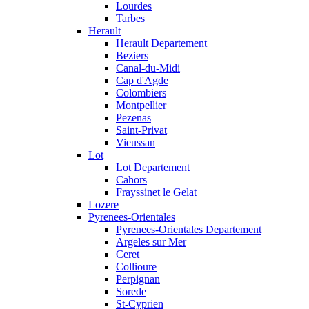
Lourdes
Tarbes
Herault
Herault Departement
Beziers
Canal-du-Midi
Cap d'Agde
Colombiers
Montpellier
Pezenas
Saint-Privat
Vieussan
Lot
Lot Departement
Cahors
Frayssinet le Gelat
Lozere
Pyrenees-Orientales
Pyrenees-Orientales Departement
Argeles sur Mer
Ceret
Collioure
Perpignan
Sorede
St-Cyprien