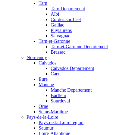
Tarn
Tarn Departement
Albi
Cordes-sur-Ciel
Gaillac
Puylaurens
Salvagnac
Tarn-et-Garonne
Tarn-et-Garonne Departement
Brassac
Normandy
Calvados
Calvados Departement
Caen
Eure
Manche
Manche Departement
Barfleur
Sourdeval
Orne
Seine-Maritime
Pays-de-la-Loire
Pays-de-la-Loire region
Saumur
Loire-Atlantique