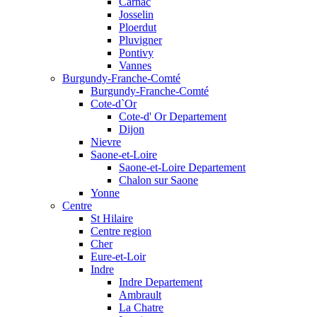
Carnac
Josselin
Ploerdut
Pluvigner
Pontivy
Vannes
Burgundy-Franche-Comté
Burgundy-Franche-Comté
Cote-d`Or
Cote-d' Or Departement
Dijon
Nievre
Saone-et-Loire
Saone-et-Loire Departement
Chalon sur Saone
Yonne
Centre
St Hilaire
Centre region
Cher
Eure-et-Loir
Indre
Indre Departement
Ambrault
La Chatre