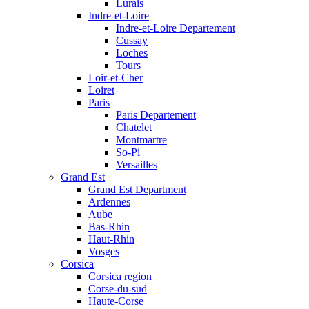
Lurais
Indre-et-Loire
Indre-et-Loire Departement
Cussay
Loches
Tours
Loir-et-Cher
Loiret
Paris
Paris Departement
Chatelet
Montmartre
So-Pi
Versailles
Grand Est
Grand Est Department
Ardennes
Aube
Bas-Rhin
Haut-Rhin
Vosges
Corsica
Corsica region
Corse-du-sud
Haute-Corse