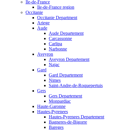
Ile-de-France
Ile-de-France region
Occitanie
Occitanie Department
Ariege
Aude
Aude Departement
Carcassonne
Carlipa
Narbonne
Aveyron
Aveyron Departement
Najac
Gard
Gard Departement
Nimes
Saint-Andre-de-Roquepertuis
Gers
Gers Departement
Monpardiac
Haute-Garonne
Hautes-Pyrenees
Hautes-Pyrenees Departement
Bagneres-de-Bigorre
Bareges