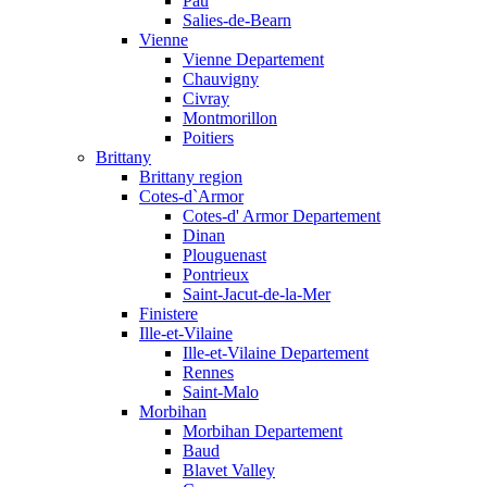
Pau
Salies-de-Bearn
Vienne
Vienne Departement
Chauvigny
Civray
Montmorillon
Poitiers
Brittany
Brittany region
Cotes-d`Armor
Cotes-d' Armor Departement
Dinan
Plouguenast
Pontrieux
Saint-Jacut-de-la-Mer
Finistere
Ille-et-Vilaine
Ille-et-Vilaine Departement
Rennes
Saint-Malo
Morbihan
Morbihan Departement
Baud
Blavet Valley