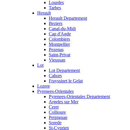
Lourdes
Tarbes
Herault
Herault Departement
Beziers
Canal-du-Midi
Cap d'Agde
Colombiers
Montpellier
Pezenas
Saint-Privat
Vieussan
Lot
Lot Departement
Cahors
Frayssinet le Gelat
Lozere
Pyrenees-Orientales
Pyrenees-Orientales Departement
Argeles sur Mer
Ceret
Collioure
Perpignan
Sorede
St-Cyprien