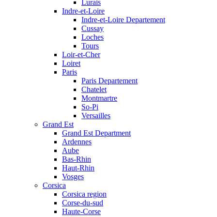
Lurais
Indre-et-Loire
Indre-et-Loire Departement
Cussay
Loches
Tours
Loir-et-Cher
Loiret
Paris
Paris Departement
Chatelet
Montmartre
So-Pi
Versailles
Grand Est
Grand Est Department
Ardennes
Aube
Bas-Rhin
Haut-Rhin
Vosges
Corsica
Corsica region
Corse-du-sud
Haute-Corse