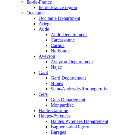
Ile-de-France
Ile-de-France region
Occitanie
Occitanie Department
Ariege
Aude
Aude Departement
Carcassonne
Carlipa
Narbonne
Aveyron
Aveyron Departement
Najac
Gard
Gard Departement
Nimes
Saint-Andre-de-Roquepertuis
Gers
Gers Departement
Monpardiac
Haute-Garonne
Hautes-Pyrenees
Hautes-Pyrenees Departement
Bagneres-de-Bigorre
Bareges