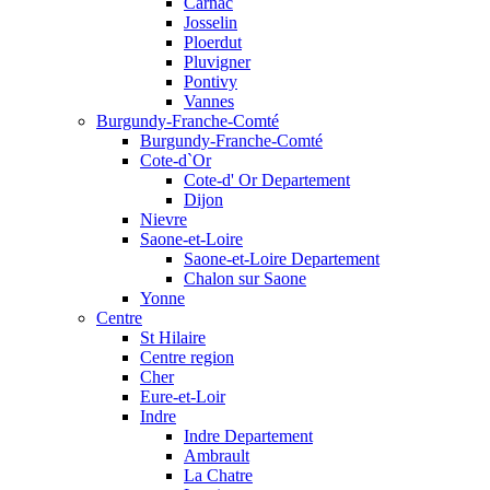
Carnac
Josselin
Ploerdut
Pluvigner
Pontivy
Vannes
Burgundy-Franche-Comté
Burgundy-Franche-Comté
Cote-d`Or
Cote-d' Or Departement
Dijon
Nievre
Saone-et-Loire
Saone-et-Loire Departement
Chalon sur Saone
Yonne
Centre
St Hilaire
Centre region
Cher
Eure-et-Loir
Indre
Indre Departement
Ambrault
La Chatre