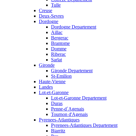
Tulle
Creuse
Deux-Sevres
Dordogne
Dordogne Departement
Aillac
Bergerac
Brantome
Domme
Riberac
Sarlat
Gironde
Gironde Departement
St-Emilion
Haute-Vienne
Landes
Lot-et-Garonne
Lot-et-Garonne Departement
Duras
Penne-d`Agenais
Tournon d'Agenais
Pyrenees-Atlantiques
Pyrenees-Atlantiques Departement
Biarritz