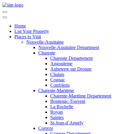
Home
List Your Property
Places to Visit
Nouvelle-Aquitaine
Nouvelle-Aquitaine Department
Charente
Charente Departement
Angouleme
Aubeterre sur Dronne
Chalais
Cognac
Confolens
Charente-Maritime
Charente-Maritime Departement
Boutenac-Touvent
La Rochelle
Royan
Saintes
St-Jean-d`Angely
Correze
Correze Departement