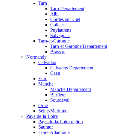
Tarn
Tarn Departement
Albi
Cordes-sur-Ciel
Gaillac
Puylaurens
Salvagnac
Tarn-et-Garonne
Tarn-et-Garonne Departement
Brassac
Normandy
Calvados
Calvados Departement
Caen
Eure
Manche
Manche Departement
Barfleur
Sourdeval
Orne
Seine-Maritime
Pays-de-la-Loire
Pays-de-la-Loire region
Saumur
Loire-Atlantique