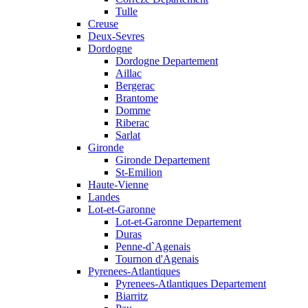
Tulle
Creuse
Deux-Sevres
Dordogne
Dordogne Departement
Aillac
Bergerac
Brantome
Domme
Riberac
Sarlat
Gironde
Gironde Departement
St-Emilion
Haute-Vienne
Landes
Lot-et-Garonne
Lot-et-Garonne Departement
Duras
Penne-d`Agenais
Tournon d'Agenais
Pyrenees-Atlantiques
Pyrenees-Atlantiques Departement
Biarritz