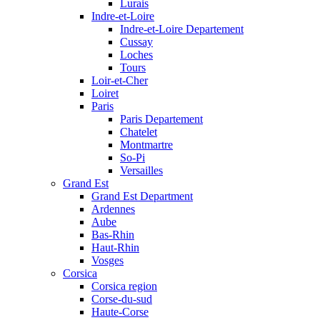
Lurais
Indre-et-Loire
Indre-et-Loire Departement
Cussay
Loches
Tours
Loir-et-Cher
Loiret
Paris
Paris Departement
Chatelet
Montmartre
So-Pi
Versailles
Grand Est
Grand Est Department
Ardennes
Aube
Bas-Rhin
Haut-Rhin
Vosges
Corsica
Corsica region
Corse-du-sud
Haute-Corse