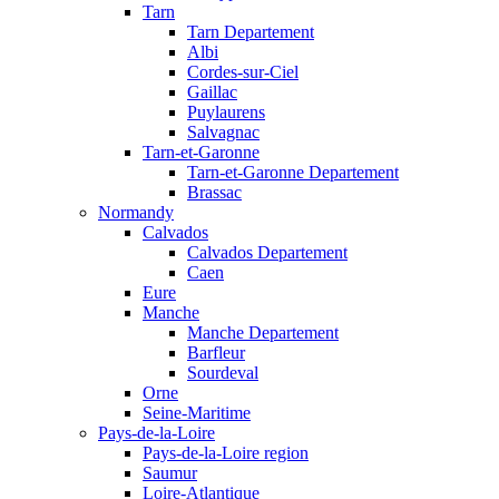
Tarn
Tarn Departement
Albi
Cordes-sur-Ciel
Gaillac
Puylaurens
Salvagnac
Tarn-et-Garonne
Tarn-et-Garonne Departement
Brassac
Normandy
Calvados
Calvados Departement
Caen
Eure
Manche
Manche Departement
Barfleur
Sourdeval
Orne
Seine-Maritime
Pays-de-la-Loire
Pays-de-la-Loire region
Saumur
Loire-Atlantique