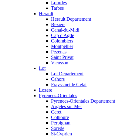
Lourdes
Tarbes
Herault
Herault Departement
Beziers
Canal-du-Midi
Cap d'Agde
Colombiers
Montpellier
Pezenas
Saint-Privat
Vieussan
Lot
Lot Departement
Cahors
Frayssinet le Gelat
Lozere
Pyrenees-Orientales
Pyrenees-Orientales Departement
Argeles sur Mer
Ceret
Collioure
Perpignan
Sorede
St-Cyprien