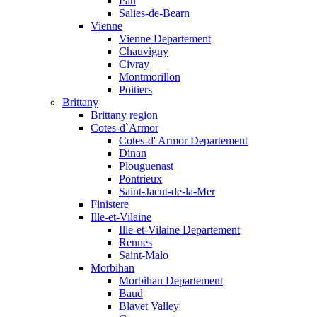
Pau
Salies-de-Bearn
Vienne
Vienne Departement
Chauvigny
Civray
Montmorillon
Poitiers
Brittany
Brittany region
Cotes-d`Armor
Cotes-d' Armor Departement
Dinan
Plouguenast
Pontrieux
Saint-Jacut-de-la-Mer
Finistere
Ille-et-Vilaine
Ille-et-Vilaine Departement
Rennes
Saint-Malo
Morbihan
Morbihan Departement
Baud
Blavet Valley