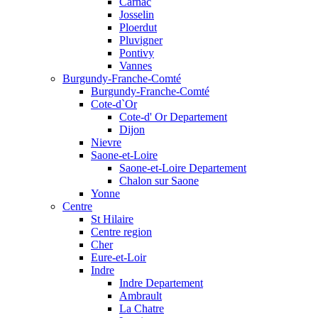
Carnac
Josselin
Ploerdut
Pluvigner
Pontivy
Vannes
Burgundy-Franche-Comté
Burgundy-Franche-Comté
Cote-d`Or
Cote-d' Or Departement
Dijon
Nievre
Saone-et-Loire
Saone-et-Loire Departement
Chalon sur Saone
Yonne
Centre
St Hilaire
Centre region
Cher
Eure-et-Loir
Indre
Indre Departement
Ambrault
La Chatre