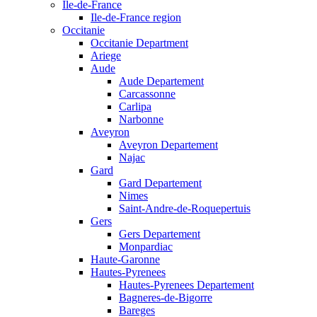
Ile-de-France
Ile-de-France region
Occitanie
Occitanie Department
Ariege
Aude
Aude Departement
Carcassonne
Carlipa
Narbonne
Aveyron
Aveyron Departement
Najac
Gard
Gard Departement
Nimes
Saint-Andre-de-Roquepertuis
Gers
Gers Departement
Monpardiac
Haute-Garonne
Hautes-Pyrenees
Hautes-Pyrenees Departement
Bagneres-de-Bigorre
Bareges