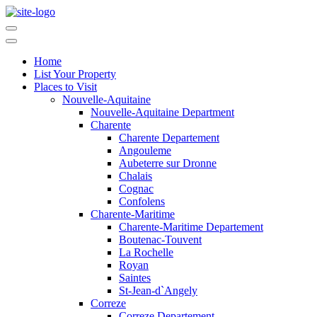
Home
List Your Property
Places to Visit
Nouvelle-Aquitaine
Nouvelle-Aquitaine Department
Charente
Charente Departement
Angouleme
Aubeterre sur Dronne
Chalais
Cognac
Confolens
Charente-Maritime
Charente-Maritime Departement
Boutenac-Touvent
La Rochelle
Royan
Saintes
St-Jean-d`Angely
Correze
Correze Departement