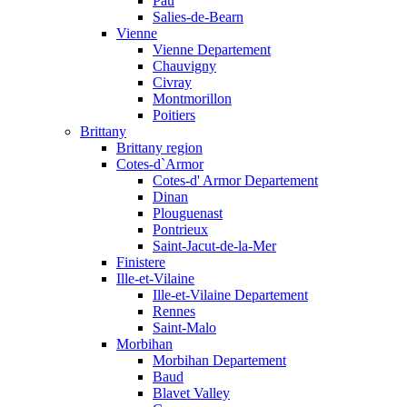
Pau
Salies-de-Bearn
Vienne
Vienne Departement
Chauvigny
Civray
Montmorillon
Poitiers
Brittany
Brittany region
Cotes-d`Armor
Cotes-d' Armor Departement
Dinan
Plouguenast
Pontrieux
Saint-Jacut-de-la-Mer
Finistere
Ille-et-Vilaine
Ille-et-Vilaine Departement
Rennes
Saint-Malo
Morbihan
Morbihan Departement
Baud
Blavet Valley