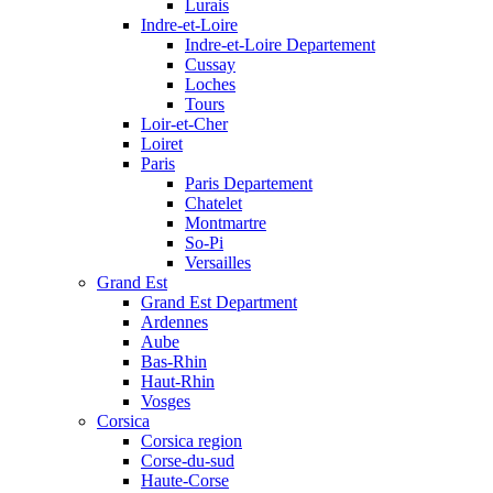
Lurais
Indre-et-Loire
Indre-et-Loire Departement
Cussay
Loches
Tours
Loir-et-Cher
Loiret
Paris
Paris Departement
Chatelet
Montmartre
So-Pi
Versailles
Grand Est
Grand Est Department
Ardennes
Aube
Bas-Rhin
Haut-Rhin
Vosges
Corsica
Corsica region
Corse-du-sud
Haute-Corse