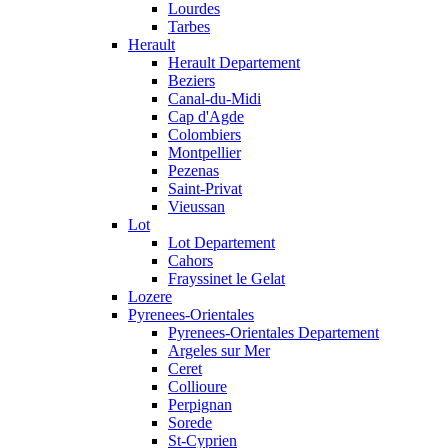
Lourdes
Tarbes
Herault
Herault Departement
Beziers
Canal-du-Midi
Cap d'Agde
Colombiers
Montpellier
Pezenas
Saint-Privat
Vieussan
Lot
Lot Departement
Cahors
Frayssinet le Gelat
Lozere
Pyrenees-Orientales
Pyrenees-Orientales Departement
Argeles sur Mer
Ceret
Collioure
Perpignan
Sorede
St-Cyprien