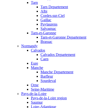
Tarn
Tarn Departement
Albi
Cordes-sur-Ciel
Gaillac
Puylaurens
Salvagnac
Tarn-et-Garonne
Tarn-et-Garonne Departement
Brassac
Normandy
Calvados
Calvados Departement
Caen
Eure
Manche
Manche Departement
Barfleur
Sourdeval
Orne
Seine-Maritime
Pays-de-la-Loire
Pays-de-la-Loire region
Saumur
Loire-Atlantique