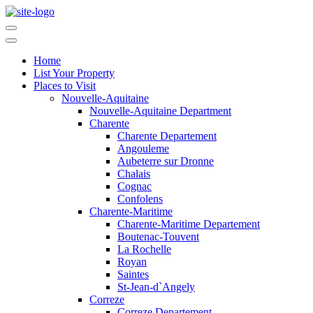
Home
List Your Property
Places to Visit
Nouvelle-Aquitaine
Nouvelle-Aquitaine Department
Charente
Charente Departement
Angouleme
Aubeterre sur Dronne
Chalais
Cognac
Confolens
Charente-Maritime
Charente-Maritime Departement
Boutenac-Touvent
La Rochelle
Royan
Saintes
St-Jean-d`Angely
Correze
Correze Departement