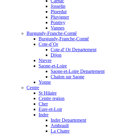
Carnac
Josselin
Ploerdut
Pluvigner
Pontivy
Vannes
Burgundy-Franche-Comté
Burgundy-Franche-Comté
Cote-d`Or
Cote-d' Or Departement
Dijon
Nievre
Saone-et-Loire
Saone-et-Loire Departement
Chalon sur Saone
Yonne
Centre
St Hilaire
Centre region
Cher
Eure-et-Loir
Indre
Indre Departement
Ambrault
La Chatre