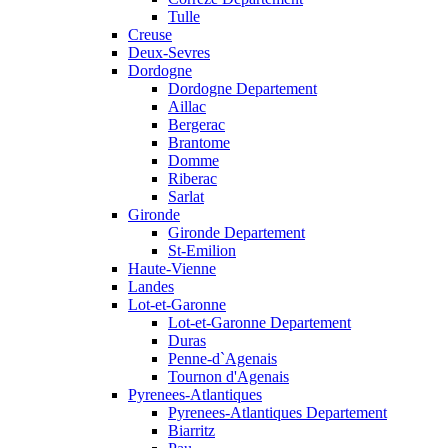
Tulle
Creuse
Deux-Sevres
Dordogne
Dordogne Departement
Aillac
Bergerac
Brantome
Domme
Riberac
Sarlat
Gironde
Gironde Departement
St-Emilion
Haute-Vienne
Landes
Lot-et-Garonne
Lot-et-Garonne Departement
Duras
Penne-d`Agenais
Tournon d'Agenais
Pyrenees-Atlantiques
Pyrenees-Atlantiques Departement
Biarritz