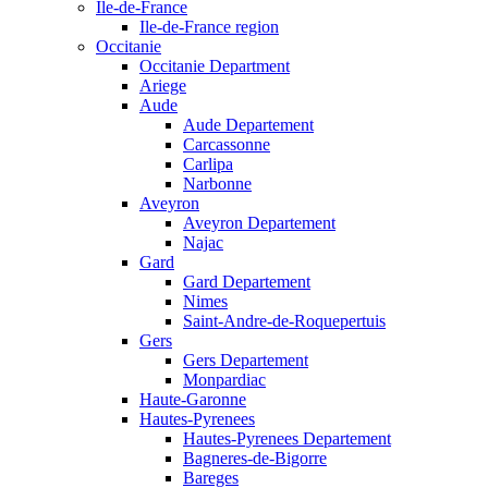
Ile-de-France
Ile-de-France region
Occitanie
Occitanie Department
Ariege
Aude
Aude Departement
Carcassonne
Carlipa
Narbonne
Aveyron
Aveyron Departement
Najac
Gard
Gard Departement
Nimes
Saint-Andre-de-Roquepertuis
Gers
Gers Departement
Monpardiac
Haute-Garonne
Hautes-Pyrenees
Hautes-Pyrenees Departement
Bagneres-de-Bigorre
Bareges