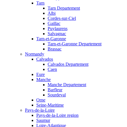
Tarn
Tarn Departement
Albi
Cordes-sur-Ciel
Gaillac
Puylaurens
Salvagnac
Tarn-et-Garonne
Tarn-et-Garonne Departement
Brassac
Normandy
Calvados
Calvados Departement
Caen
Eure
Manche
Manche Departement
Barfleur
Sourdeval
Orne
Seine-Maritime
Pays-de-la-Loire
Pays-de-la-Loire region
Saumur
Loire-Atlantique