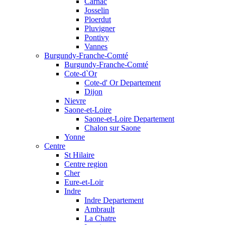
Carnac
Josselin
Ploerdut
Pluvigner
Pontivy
Vannes
Burgundy-Franche-Comté
Burgundy-Franche-Comté
Cote-d`Or
Cote-d' Or Departement
Dijon
Nievre
Saone-et-Loire
Saone-et-Loire Departement
Chalon sur Saone
Yonne
Centre
St Hilaire
Centre region
Cher
Eure-et-Loir
Indre
Indre Departement
Ambrault
La Chatre