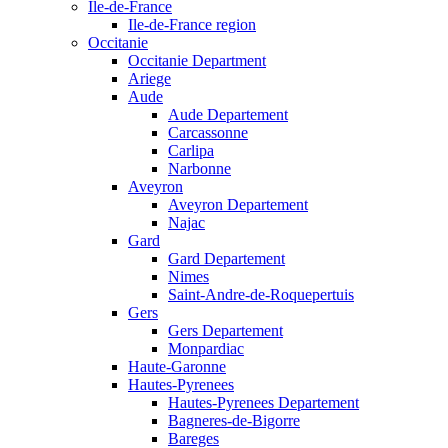
Ile-de-France
Ile-de-France region
Occitanie
Occitanie Department
Ariege
Aude
Aude Departement
Carcassonne
Carlipa
Narbonne
Aveyron
Aveyron Departement
Najac
Gard
Gard Departement
Nimes
Saint-Andre-de-Roquepertuis
Gers
Gers Departement
Monpardiac
Haute-Garonne
Hautes-Pyrenees
Hautes-Pyrenees Departement
Bagneres-de-Bigorre
Bareges