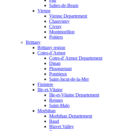
Pau
Salies-de-Bearn
Vienne
Vienne Departement
Chauvigny
Civray
Montmorillon
Poitiers
Brittany
Brittany region
Cotes-d`Armor
Cotes-d' Armor Departement
Dinan
Plouguenast
Pontrieux
Saint-Jacut-de-la-Mer
Finistere
Ille-et-Vilaine
Ille-et-Vilaine Departement
Rennes
Saint-Malo
Morbihan
Morbihan Departement
Baud
Blavet Valley