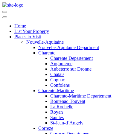
Home
List Your Property
Places to Visit
Nouvelle-Aquitaine
Nouvelle-Aquitaine Department
Charente
Charente Departement
Angouleme
Aubeterre sur Dronne
Chalais
Cognac
Confolens
Charente-Maritime
Charente-Maritime Departement
Boutenac-Touvent
La Rochelle
Royan
Saintes
St-Jean-d`Angely
Correze
Correze Departement