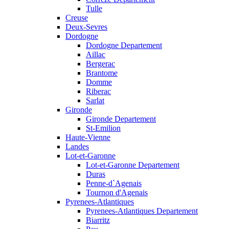
Tulle
Creuse
Deux-Sevres
Dordogne
Dordogne Departement
Aillac
Bergerac
Brantome
Domme
Riberac
Sarlat
Gironde
Gironde Departement
St-Emilion
Haute-Vienne
Landes
Lot-et-Garonne
Lot-et-Garonne Departement
Duras
Penne-d`Agenais
Tournon d'Agenais
Pyrenees-Atlantiques
Pyrenees-Atlantiques Departement
Biarritz