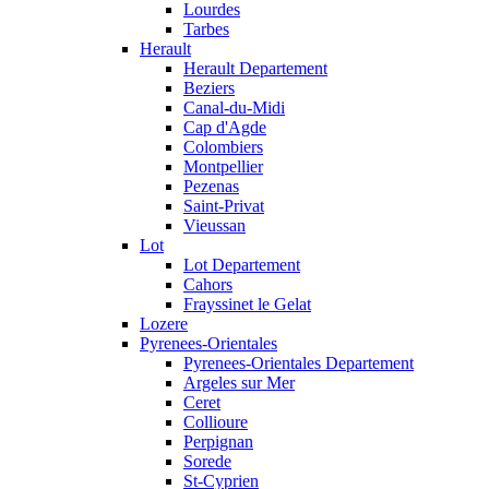
Lourdes
Tarbes
Herault
Herault Departement
Beziers
Canal-du-Midi
Cap d'Agde
Colombiers
Montpellier
Pezenas
Saint-Privat
Vieussan
Lot
Lot Departement
Cahors
Frayssinet le Gelat
Lozere
Pyrenees-Orientales
Pyrenees-Orientales Departement
Argeles sur Mer
Ceret
Collioure
Perpignan
Sorede
St-Cyprien