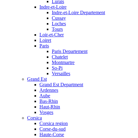
Lurais
Indre-et-Loire
Indre-et-Loire Departement
Cussay
Loches
Tours
Loir-et-Cher
Loiret
Paris
Paris Departement
Chatelet
Montmartre
So-Pi
Versailles
Grand Est
Grand Est Department
Ardennes
Aube
Bas-Rhin
Haut-Rhin
Vosges
Corsica
Corsica region
Corse-du-sud
Haute-Corse