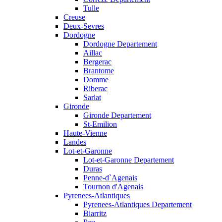
Tulle
Creuse
Deux-Sevres
Dordogne
Dordogne Departement
Aillac
Bergerac
Brantome
Domme
Riberac
Sarlat
Gironde
Gironde Departement
St-Emilion
Haute-Vienne
Landes
Lot-et-Garonne
Lot-et-Garonne Departement
Duras
Penne-d`Agenais
Tournon d'Agenais
Pyrenees-Atlantiques
Pyrenees-Atlantiques Departement
Biarritz