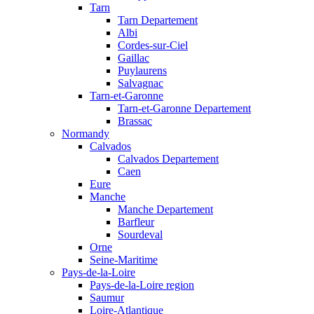
Tarn
Tarn Departement
Albi
Cordes-sur-Ciel
Gaillac
Puylaurens
Salvagnac
Tarn-et-Garonne
Tarn-et-Garonne Departement
Brassac
Normandy
Calvados
Calvados Departement
Caen
Eure
Manche
Manche Departement
Barfleur
Sourdeval
Orne
Seine-Maritime
Pays-de-la-Loire
Pays-de-la-Loire region
Saumur
Loire-Atlantique