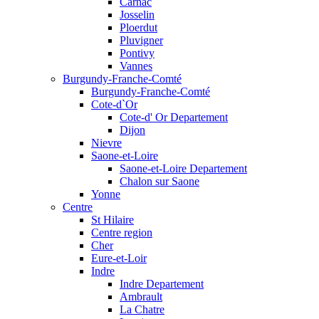
Carnac
Josselin
Ploerdut
Pluvigner
Pontivy
Vannes
Burgundy-Franche-Comté
Burgundy-Franche-Comté
Cote-d`Or
Cote-d' Or Departement
Dijon
Nievre
Saone-et-Loire
Saone-et-Loire Departement
Chalon sur Saone
Yonne
Centre
St Hilaire
Centre region
Cher
Eure-et-Loir
Indre
Indre Departement
Ambrault
La Chatre