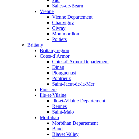
Pau
Salies-de-Bearn
Vienne
Vienne Departement
Chauvigny
Civray
Montmorillon
Poitiers
Brittany
Brittany region
Cotes-d`Armor
Cotes-d' Armor Departement
Dinan
Plouguenast
Pontrieux
Saint-Jacut-de-la-Mer
Finistere
Ille-et-Vilaine
Ille-et-Vilaine Departement
Rennes
Saint-Malo
Morbihan
Morbihan Departement
Baud
Blavet Valley