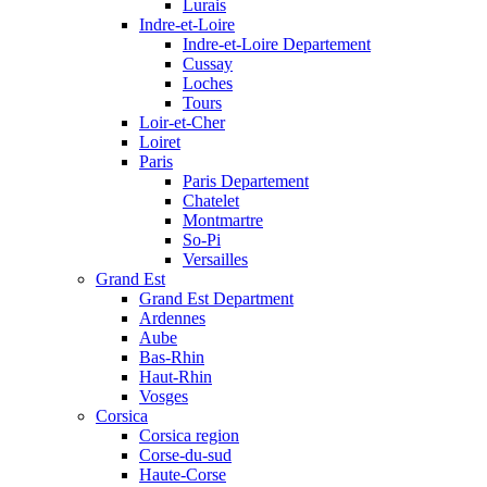
Lurais
Indre-et-Loire
Indre-et-Loire Departement
Cussay
Loches
Tours
Loir-et-Cher
Loiret
Paris
Paris Departement
Chatelet
Montmartre
So-Pi
Versailles
Grand Est
Grand Est Department
Ardennes
Aube
Bas-Rhin
Haut-Rhin
Vosges
Corsica
Corsica region
Corse-du-sud
Haute-Corse