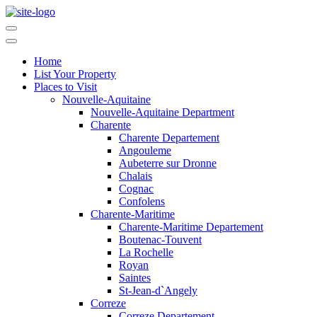
Home
List Your Property
Places to Visit
Nouvelle-Aquitaine
Nouvelle-Aquitaine Department
Charente
Charente Departement
Angouleme
Aubeterre sur Dronne
Chalais
Cognac
Confolens
Charente-Maritime
Charente-Maritime Departement
Boutenac-Touvent
La Rochelle
Royan
Saintes
St-Jean-d`Angely
Correze
Correze Departement