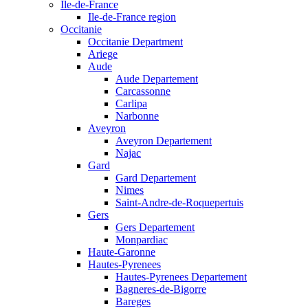
Ile-de-France
Ile-de-France region
Occitanie
Occitanie Department
Ariege
Aude
Aude Departement
Carcassonne
Carlipa
Narbonne
Aveyron
Aveyron Departement
Najac
Gard
Gard Departement
Nimes
Saint-Andre-de-Roquepertuis
Gers
Gers Departement
Monpardiac
Haute-Garonne
Hautes-Pyrenees
Hautes-Pyrenees Departement
Bagneres-de-Bigorre
Bareges