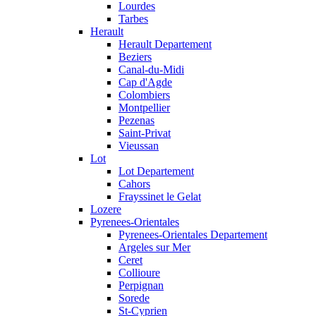
Lourdes
Tarbes
Herault
Herault Departement
Beziers
Canal-du-Midi
Cap d'Agde
Colombiers
Montpellier
Pezenas
Saint-Privat
Vieussan
Lot
Lot Departement
Cahors
Frayssinet le Gelat
Lozere
Pyrenees-Orientales
Pyrenees-Orientales Departement
Argeles sur Mer
Ceret
Collioure
Perpignan
Sorede
St-Cyprien