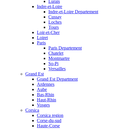
Lurais
Indre-et-Loire
Indre-et-Loire Departement
Cussay
Loches
Tours
Loir-et-Cher
Loiret
Paris
Paris Departement
Chatelet
Montmartre
So-Pi
Versailles
Grand Est
Grand Est Department
Ardennes
Aube
Bas-Rhin
Haut-Rhin
Vosges
Corsica
Corsica region
Corse-du-sud
Haute-Corse