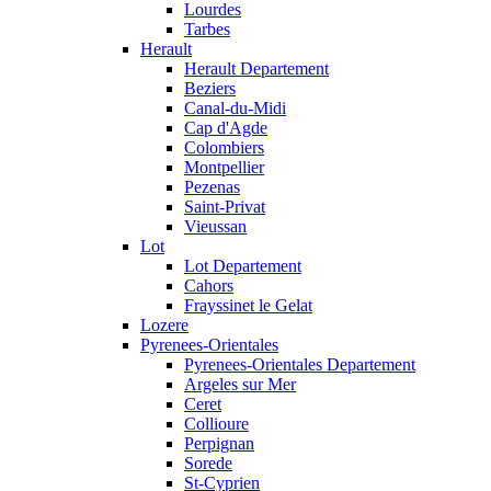
Lourdes
Tarbes
Herault
Herault Departement
Beziers
Canal-du-Midi
Cap d'Agde
Colombiers
Montpellier
Pezenas
Saint-Privat
Vieussan
Lot
Lot Departement
Cahors
Frayssinet le Gelat
Lozere
Pyrenees-Orientales
Pyrenees-Orientales Departement
Argeles sur Mer
Ceret
Collioure
Perpignan
Sorede
St-Cyprien