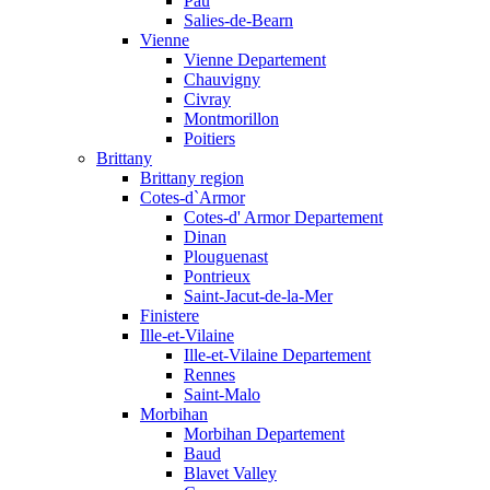
Pau
Salies-de-Bearn
Vienne
Vienne Departement
Chauvigny
Civray
Montmorillon
Poitiers
Brittany
Brittany region
Cotes-d`Armor
Cotes-d' Armor Departement
Dinan
Plouguenast
Pontrieux
Saint-Jacut-de-la-Mer
Finistere
Ille-et-Vilaine
Ille-et-Vilaine Departement
Rennes
Saint-Malo
Morbihan
Morbihan Departement
Baud
Blavet Valley