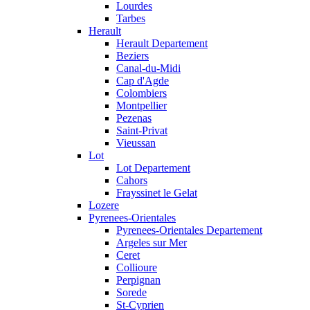
Lourdes
Tarbes
Herault
Herault Departement
Beziers
Canal-du-Midi
Cap d'Agde
Colombiers
Montpellier
Pezenas
Saint-Privat
Vieussan
Lot
Lot Departement
Cahors
Frayssinet le Gelat
Lozere
Pyrenees-Orientales
Pyrenees-Orientales Departement
Argeles sur Mer
Ceret
Collioure
Perpignan
Sorede
St-Cyprien