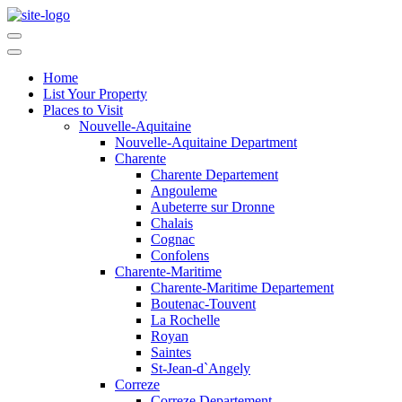
Home
List Your Property
Places to Visit
Nouvelle-Aquitaine
Nouvelle-Aquitaine Department
Charente
Charente Departement
Angouleme
Aubeterre sur Dronne
Chalais
Cognac
Confolens
Charente-Maritime
Charente-Maritime Departement
Boutenac-Touvent
La Rochelle
Royan
Saintes
St-Jean-d`Angely
Correze
Correze Departement