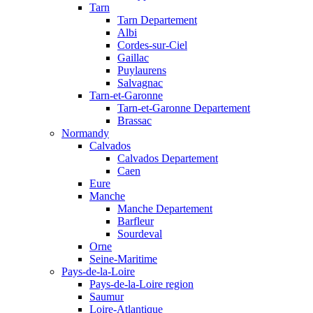
Tarn
Tarn Departement
Albi
Cordes-sur-Ciel
Gaillac
Puylaurens
Salvagnac
Tarn-et-Garonne
Tarn-et-Garonne Departement
Brassac
Normandy
Calvados
Calvados Departement
Caen
Eure
Manche
Manche Departement
Barfleur
Sourdeval
Orne
Seine-Maritime
Pays-de-la-Loire
Pays-de-la-Loire region
Saumur
Loire-Atlantique