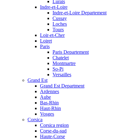
Lurais
Indre-et-Loire
Indre-et-Loire Departement
Cussay
Loches
Tours
Loir-et-Cher
Loiret
Paris
Paris Departement
Chatelet
Montmartre
So-Pi
Versailles
Grand Est
Grand Est Department
Ardennes
Aube
Bas-Rhin
Haut-Rhin
Vosges
Corsica
Corsica region
Corse-du-sud
Haute-Corse