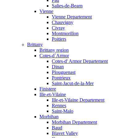
Pau
Salies-de-Bearn
Vienne
Vienne Departement
Chauvigny
Civray
Montmorillon
Poitiers
Brittany
Brittany region
Cotes-d`Armor
Cotes-d' Armor Departement
Dinan
Plouguenast
Pontrieux
Saint-Jacut-de-la-Mer
Finistere
Ille-et-Vilaine
Ille-et-Vilaine Departement
Rennes
Saint-Malo
Morbihan
Morbihan Departement
Baud
Blavet Valley