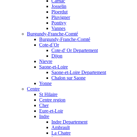
Carnac
Josselin
Ploerdut
Pluvigner
Pontivy
Vannes
Burgundy-Franche-Comté
Burgundy-Franche-Comté
Cote-d`Or
Cote-d' Or Departement
Dijon
Nievre
Saone-et-Loire
Saone-et-Loire Departement
Chalon sur Saone
Yonne
Centre
St Hilaire
Centre region
Cher
Eure-et-Loir
Indre
Indre Departement
Ambrault
La Chatre