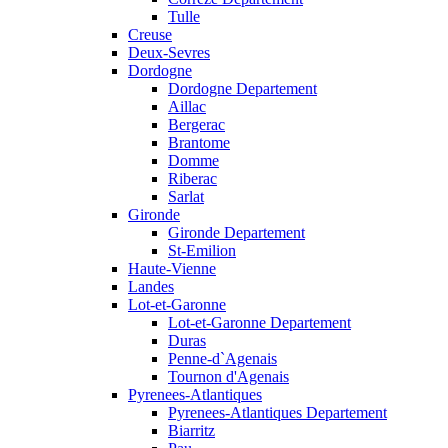
Tulle
Creuse
Deux-Sevres
Dordogne
Dordogne Departement
Aillac
Bergerac
Brantome
Domme
Riberac
Sarlat
Gironde
Gironde Departement
St-Emilion
Haute-Vienne
Landes
Lot-et-Garonne
Lot-et-Garonne Departement
Duras
Penne-d`Agenais
Tournon d'Agenais
Pyrenees-Atlantiques
Pyrenees-Atlantiques Departement
Biarritz