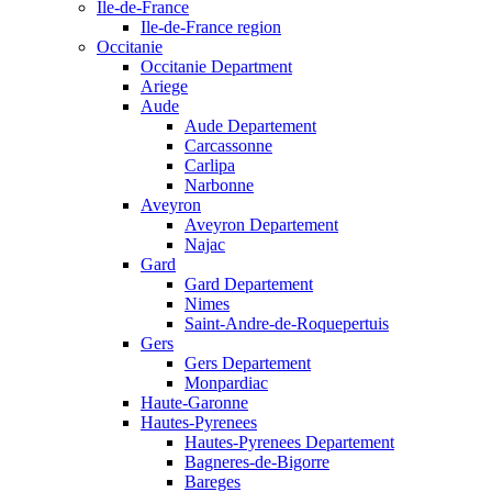
Ile-de-France
Ile-de-France region
Occitanie
Occitanie Department
Ariege
Aude
Aude Departement
Carcassonne
Carlipa
Narbonne
Aveyron
Aveyron Departement
Najac
Gard
Gard Departement
Nimes
Saint-Andre-de-Roquepertuis
Gers
Gers Departement
Monpardiac
Haute-Garonne
Hautes-Pyrenees
Hautes-Pyrenees Departement
Bagneres-de-Bigorre
Bareges