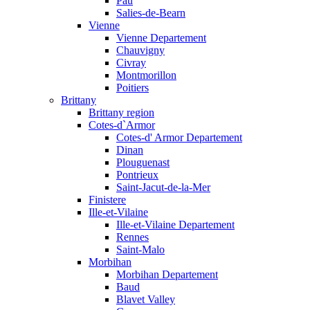
Pau
Salies-de-Bearn
Vienne
Vienne Departement
Chauvigny
Civray
Montmorillon
Poitiers
Brittany
Brittany region
Cotes-d`Armor
Cotes-d' Armor Departement
Dinan
Plouguenast
Pontrieux
Saint-Jacut-de-la-Mer
Finistere
Ille-et-Vilaine
Ille-et-Vilaine Departement
Rennes
Saint-Malo
Morbihan
Morbihan Departement
Baud
Blavet Valley