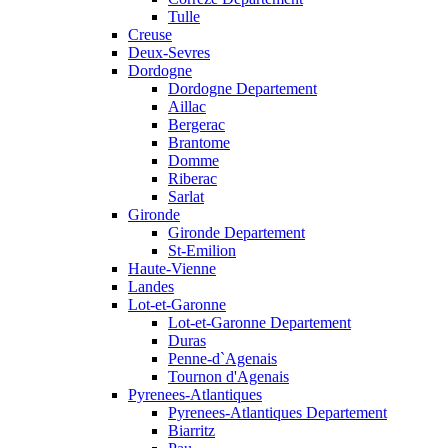
Tulle
Creuse
Deux-Sevres
Dordogne
Dordogne Departement
Aillac
Bergerac
Brantome
Domme
Riberac
Sarlat
Gironde
Gironde Departement
St-Emilion
Haute-Vienne
Landes
Lot-et-Garonne
Lot-et-Garonne Departement
Duras
Penne-d`Agenais
Tournon d'Agenais
Pyrenees-Atlantiques
Pyrenees-Atlantiques Departement
Biarritz