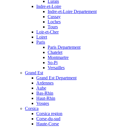
Lurais
Indre-et-Loire
Indre-et-Loire Departement
Cussay
Loches
Tours
Loir-et-Cher
Loiret
Paris
Paris Departement
Chatelet
Montmartre
So-Pi
Versailles
Grand Est
Grand Est Department
Ardennes
Aube
Bas-Rhin
Haut-Rhin
Vosges
Corsica
Corsica region
Corse-du-sud
Haute-Corse