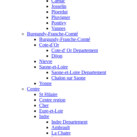
Carnac
Josselin
Ploerdut
Pluvigner
Pontivy
Vannes
Burgundy-Franche-Comté
Burgundy-Franche-Comté
Cote-d`Or
Cote-d' Or Departement
Dijon
Nievre
Saone-et-Loire
Saone-et-Loire Departement
Chalon sur Saone
Yonne
Centre
St Hilaire
Centre region
Cher
Eure-et-Loir
Indre
Indre Departement
Ambrault
La Chatre