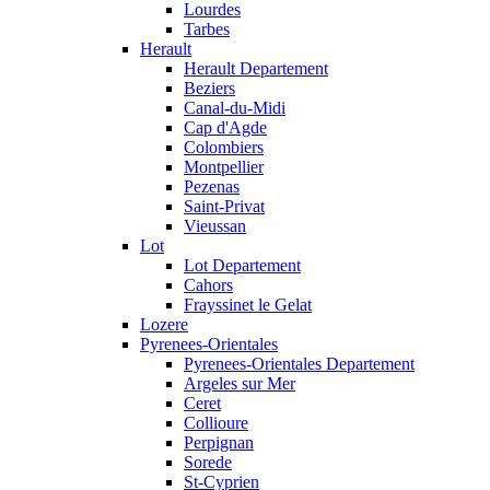
Lourdes
Tarbes
Herault
Herault Departement
Beziers
Canal-du-Midi
Cap d'Agde
Colombiers
Montpellier
Pezenas
Saint-Privat
Vieussan
Lot
Lot Departement
Cahors
Frayssinet le Gelat
Lozere
Pyrenees-Orientales
Pyrenees-Orientales Departement
Argeles sur Mer
Ceret
Collioure
Perpignan
Sorede
St-Cyprien