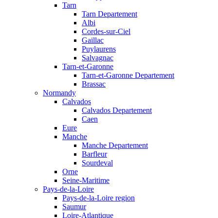
Tarn
Tarn Departement
Albi
Cordes-sur-Ciel
Gaillac
Puylaurens
Salvagnac
Tarn-et-Garonne
Tarn-et-Garonne Departement
Brassac
Normandy
Calvados
Calvados Departement
Caen
Eure
Manche
Manche Departement
Barfleur
Sourdeval
Orne
Seine-Maritime
Pays-de-la-Loire
Pays-de-la-Loire region
Saumur
Loire-Atlantique