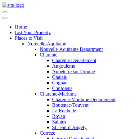
Home
List Your Property
Places to Visit
Nouvelle-Aquitaine
Nouvelle-Aquitaine Department
Charente
Charente Departement
Angouleme
Aubeterre sur Dronne
Chalais
Cognac
Confolens
Charente-Maritime
Charente-Maritime Departement
Boutenac-Touvent
La Rochelle
Royan
Saintes
St-Jean-d`Angely
Correze
Correze Departement