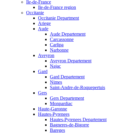
Ile-de-France
Ile-de-France region
Occitanie
Occitanie Department
Ariege
Aude
Aude Departement
Carcassonne
Carlipa
Narbonne
Aveyron
Aveyron Departement
Najac
Gard
Gard Departement
Nimes
Saint-Andre-de-Roquepertuis
Gers
Gers Departement
Monpardiac
Haute-Garonne
Hautes-Pyrenees
Hautes-Pyrenees Departement
Bagneres-de-Bigorre
Bareges