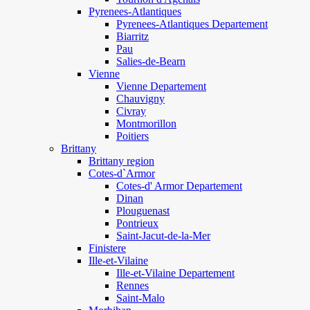
Pyrenees-Atlantiques
Pyrenees-Atlantiques Departement
Biarritz
Pau
Salies-de-Bearn
Vienne
Vienne Departement
Chauvigny
Civray
Montmorillon
Poitiers
Brittany
Brittany region
Cotes-d`Armor
Cotes-d' Armor Departement
Dinan
Plouguenast
Pontrieux
Saint-Jacut-de-la-Mer
Finistere
Ille-et-Vilaine
Ille-et-Vilaine Departement
Rennes
Saint-Malo