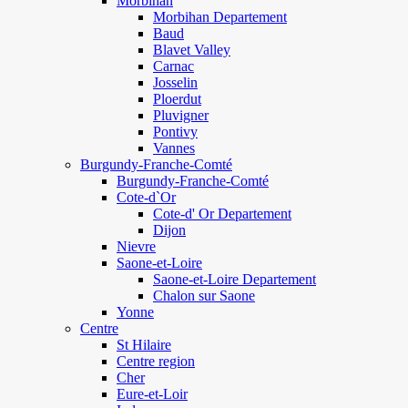
Morbihan
Morbihan Departement
Baud
Blavet Valley
Carnac
Josselin
Ploerdut
Pluvigner
Pontivy
Vannes
Burgundy-Franche-Comté
Burgundy-Franche-Comté
Cote-d`Or
Cote-d' Or Departement
Dijon
Nievre
Saone-et-Loire
Saone-et-Loire Departement
Chalon sur Saone
Yonne
Centre
St Hilaire
Centre region
Cher
Eure-et-Loir