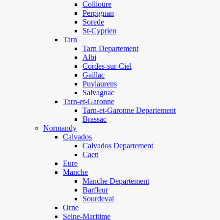
Collioure
Perpignan
Sorede
St-Cyprien
Tarn
Tarn Departement
Albi
Cordes-sur-Ciel
Gaillac
Puylaurens
Salvagnac
Tarn-et-Garonne
Tarn-et-Garonne Departement
Brassac
Normandy
Calvados
Calvados Departement
Caen
Eure
Manche
Manche Departement
Barfleur
Sourdeval
Orne
Seine-Maritime