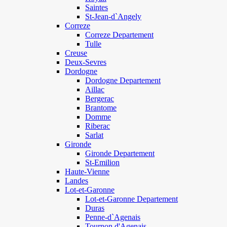
Saintes
St-Jean-d`Angely
Correze
Correze Departement
Tulle
Creuse
Deux-Sevres
Dordogne
Dordogne Departement
Aillac
Bergerac
Brantome
Domme
Riberac
Sarlat
Gironde
Gironde Departement
St-Emilion
Haute-Vienne
Landes
Lot-et-Garonne
Lot-et-Garonne Departement
Duras
Penne-d`Agenais
Tournon d'Agenais