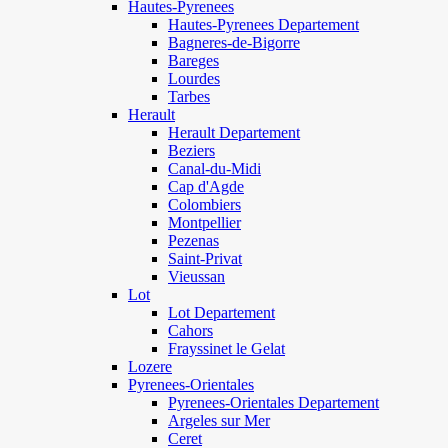
Hautes-Pyrenees
Hautes-Pyrenees Departement
Bagneres-de-Bigorre
Bareges
Lourdes
Tarbes
Herault
Herault Departement
Beziers
Canal-du-Midi
Cap d'Agde
Colombiers
Montpellier
Pezenas
Saint-Privat
Vieussan
Lot
Lot Departement
Cahors
Frayssinet le Gelat
Lozere
Pyrenees-Orientales
Pyrenees-Orientales Departement
Argeles sur Mer
Ceret