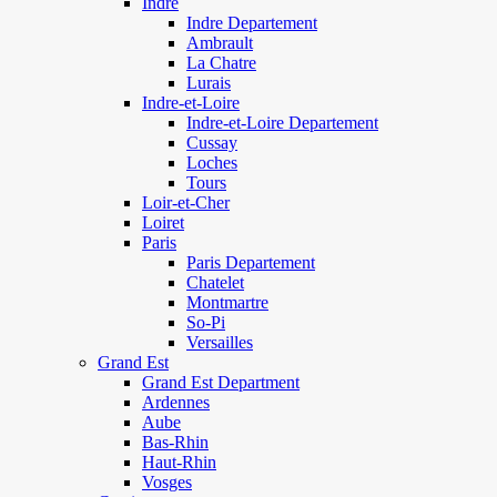
Indre
Indre Departement
Ambrault
La Chatre
Lurais
Indre-et-Loire
Indre-et-Loire Departement
Cussay
Loches
Tours
Loir-et-Cher
Loiret
Paris
Paris Departement
Chatelet
Montmartre
So-Pi
Versailles
Grand Est
Grand Est Department
Ardennes
Aube
Bas-Rhin
Haut-Rhin
Vosges