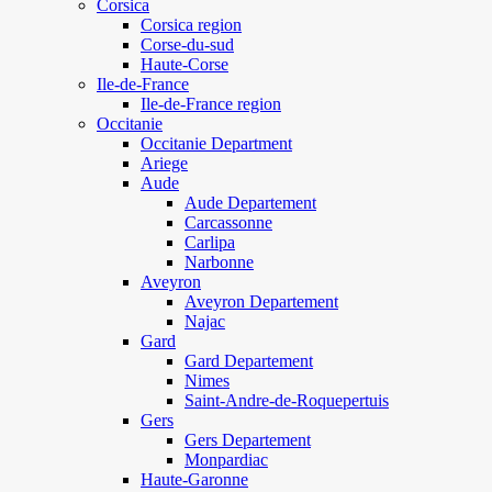
Corsica
Corsica region
Corse-du-sud
Haute-Corse
Ile-de-France
Ile-de-France region
Occitanie
Occitanie Department
Ariege
Aude
Aude Departement
Carcassonne
Carlipa
Narbonne
Aveyron
Aveyron Departement
Najac
Gard
Gard Departement
Nimes
Saint-Andre-de-Roquepertuis
Gers
Gers Departement
Monpardiac
Haute-Garonne