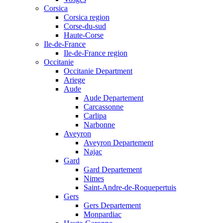
Corsica
Corsica region
Corse-du-sud
Haute-Corse
Ile-de-France
Ile-de-France region
Occitanie
Occitanie Department
Ariege
Aude
Aude Departement
Carcassonne
Carlipa
Narbonne
Aveyron
Aveyron Departement
Najac
Gard
Gard Departement
Nimes
Saint-Andre-de-Roquepertuis
Gers
Gers Departement
Monpardiac