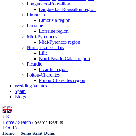
Languedoc-Roussillon
Languedoc-Roussillon region
Limousin
Limousin region
Lorraine
Lorraine region
Midi-Pyrennees
Midi-Pyrenees region
Nord-pas-de-Calais
Lille
Nord-Pas-de-Calais region
Picardie
Picardie region
Poitou-Charentes
Poitou-Charentes region
Wedding Venues
Spain
Blogs
UK
Home
/
Search
/
Search Results
LOGIN
»
Home
Seine-Saint-Denis