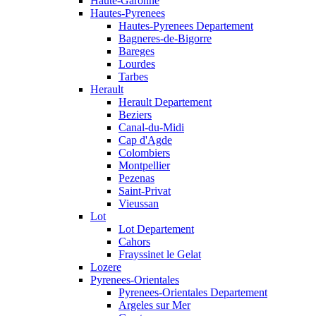
Haute-Garonne
Hautes-Pyrenees
Hautes-Pyrenees Departement
Bagneres-de-Bigorre
Bareges
Lourdes
Tarbes
Herault
Herault Departement
Beziers
Canal-du-Midi
Cap d'Agde
Colombiers
Montpellier
Pezenas
Saint-Privat
Vieussan
Lot
Lot Departement
Cahors
Frayssinet le Gelat
Lozere
Pyrenees-Orientales
Pyrenees-Orientales Departement
Argeles sur Mer