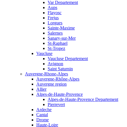
Var Departement
Aups
Flayosc
Frejus
Lorgues
Sainte-Maxime
Salernes
Sanary-sur-Mer
St-Raphael
St-Tropez
Vaucluse
Vaucluse Departement
Avignon
Saint Saturnin
Auvergne-Rhone-Alpes
Auvergne-Rhône-Alpes
Auvergne region
Allier
Alpes-de-Haute-Provence
Alpes-de-Haute-Provence Departement
Pierrevert
Ardeche
Cantal
Drome
Haute-Loire