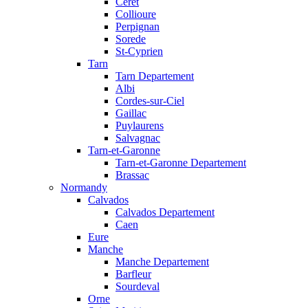
Ceret
Collioure
Perpignan
Sorede
St-Cyprien
Tarn
Tarn Departement
Albi
Cordes-sur-Ciel
Gaillac
Puylaurens
Salvagnac
Tarn-et-Garonne
Tarn-et-Garonne Departement
Brassac
Normandy
Calvados
Calvados Departement
Caen
Eure
Manche
Manche Departement
Barfleur
Sourdeval
Orne