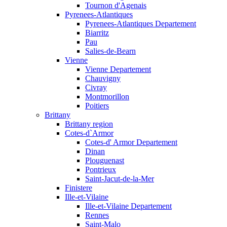
Tournon d'Agenais
Pyrenees-Atlantiques
Pyrenees-Atlantiques Departement
Biarritz
Pau
Salies-de-Bearn
Vienne
Vienne Departement
Chauvigny
Civray
Montmorillon
Poitiers
Brittany
Brittany region
Cotes-d`Armor
Cotes-d' Armor Departement
Dinan
Plouguenast
Pontrieux
Saint-Jacut-de-la-Mer
Finistere
Ille-et-Vilaine
Ille-et-Vilaine Departement
Rennes
Saint-Malo