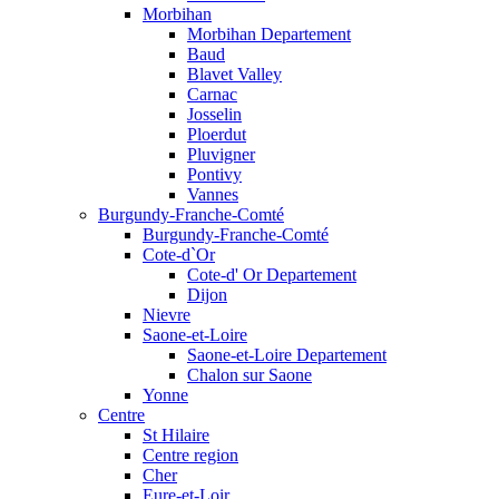
Morbihan
Morbihan Departement
Baud
Blavet Valley
Carnac
Josselin
Ploerdut
Pluvigner
Pontivy
Vannes
Burgundy-Franche-Comté
Burgundy-Franche-Comté
Cote-d`Or
Cote-d' Or Departement
Dijon
Nievre
Saone-et-Loire
Saone-et-Loire Departement
Chalon sur Saone
Yonne
Centre
St Hilaire
Centre region
Cher
Eure-et-Loir