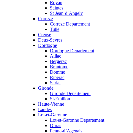
Royan
Saintes
St-Jean-d`Angely
Correze
Correze Departement
Tulle
Creuse
Deux-Sevres
Dordogne
Dordogne Departement
Aillac
Bergerac
Brantome
Domme
Riberac
Sarlat
Gironde
Gironde Departement
St-Emilion
Haute-Vienne
Landes
Lot-et-Garonne
Lot-et-Garonne Departement
Duras
Penne-d`Agenais