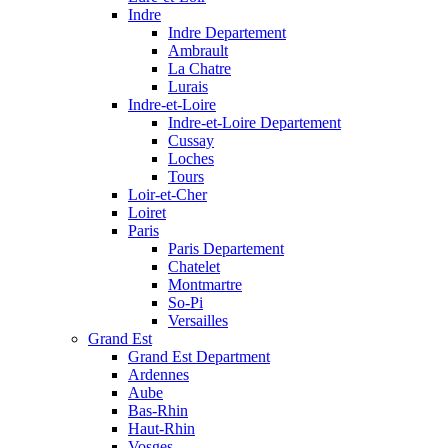
Indre
Indre Departement
Ambrault
La Chatre
Lurais
Indre-et-Loire
Indre-et-Loire Departement
Cussay
Loches
Tours
Loir-et-Cher
Loiret
Paris
Paris Departement
Chatelet
Montmartre
So-Pi
Versailles
Grand Est
Grand Est Department
Ardennes
Aube
Bas-Rhin
Haut-Rhin
Vosges