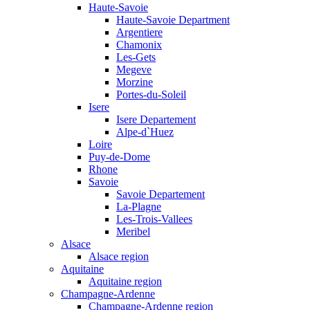
Haute-Savoie
Haute-Savoie Department
Argentiere
Chamonix
Les-Gets
Megeve
Morzine
Portes-du-Soleil
Isere
Isere Departement
Alpe-d`Huez
Loire
Puy-de-Dome
Rhone
Savoie
Savoie Departement
La-Plagne
Les-Trois-Vallees
Meribel
Alsace
Alsace region
Aquitaine
Aquitaine region
Champagne-Ardenne
Champagne-Ardenne region