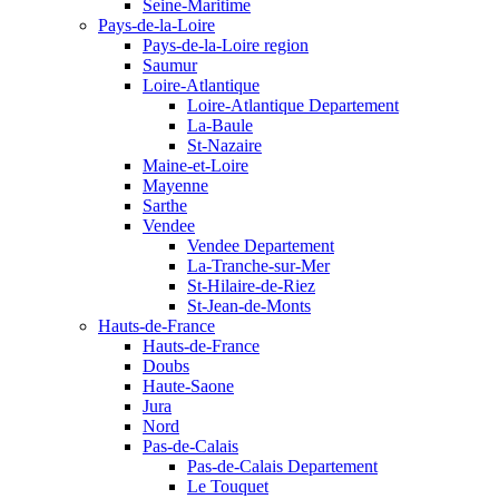
Seine-Maritime
Pays-de-la-Loire
Pays-de-la-Loire region
Saumur
Loire-Atlantique
Loire-Atlantique Departement
La-Baule
St-Nazaire
Maine-et-Loire
Mayenne
Sarthe
Vendee
Vendee Departement
La-Tranche-sur-Mer
St-Hilaire-de-Riez
St-Jean-de-Monts
Hauts-de-France
Hauts-de-France
Doubs
Haute-Saone
Jura
Nord
Pas-de-Calais
Pas-de-Calais Departement
Le Touquet