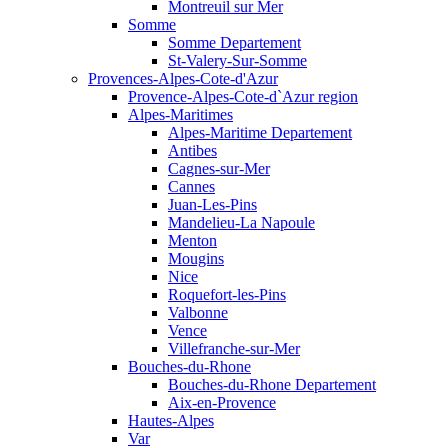
Montreuil sur Mer
Somme
Somme Departement
St-Valery-Sur-Somme
Provences-Alpes-Cote-d'Azur
Provence-Alpes-Cote-d`Azur region
Alpes-Maritimes
Alpes-Maritime Departement
Antibes
Cagnes-sur-Mer
Cannes
Juan-Les-Pins
Mandelieu-La Napoule
Menton
Mougins
Nice
Roquefort-les-Pins
Valbonne
Vence
Villefranche-sur-Mer
Bouches-du-Rhone
Bouches-du-Rhone Departement
Aix-en-Provence
Hautes-Alpes
Var