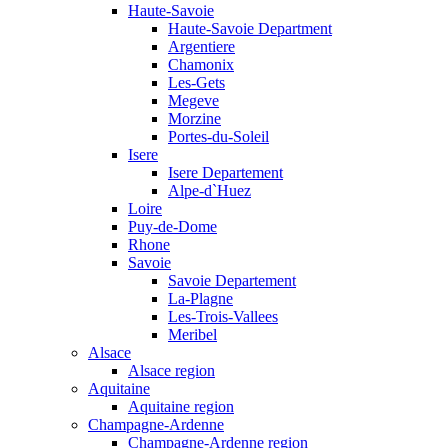
Haute-Savoie
Haute-Savoie Department
Argentiere
Chamonix
Les-Gets
Megeve
Morzine
Portes-du-Soleil
Isere
Isere Departement
Alpe-d`Huez
Loire
Puy-de-Dome
Rhone
Savoie
Savoie Departement
La-Plagne
Les-Trois-Vallees
Meribel
Alsace
Alsace region
Aquitaine
Aquitaine region
Champagne-Ardenne
Champagne-Ardenne region