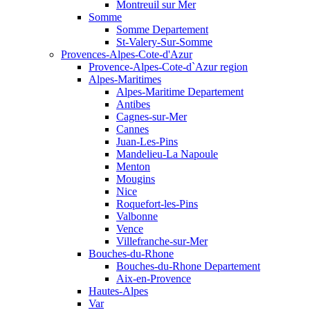
Montreuil sur Mer
Somme
Somme Departement
St-Valery-Sur-Somme
Provences-Alpes-Cote-d'Azur
Provence-Alpes-Cote-d`Azur region
Alpes-Maritimes
Alpes-Maritime Departement
Antibes
Cagnes-sur-Mer
Cannes
Juan-Les-Pins
Mandelieu-La Napoule
Menton
Mougins
Nice
Roquefort-les-Pins
Valbonne
Vence
Villefranche-sur-Mer
Bouches-du-Rhone
Bouches-du-Rhone Departement
Aix-en-Provence
Hautes-Alpes
Var