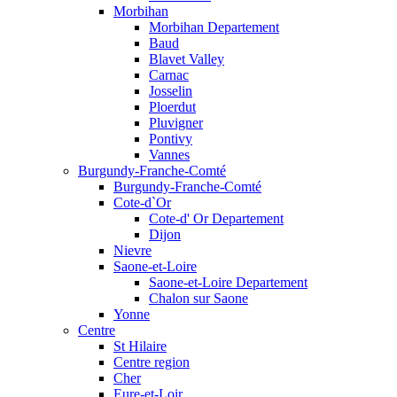
Morbihan
Morbihan Departement
Baud
Blavet Valley
Carnac
Josselin
Ploerdut
Pluvigner
Pontivy
Vannes
Burgundy-Franche-Comté
Burgundy-Franche-Comté
Cote-d`Or
Cote-d' Or Departement
Dijon
Nievre
Saone-et-Loire
Saone-et-Loire Departement
Chalon sur Saone
Yonne
Centre
St Hilaire
Centre region
Cher
Eure-et-Loir