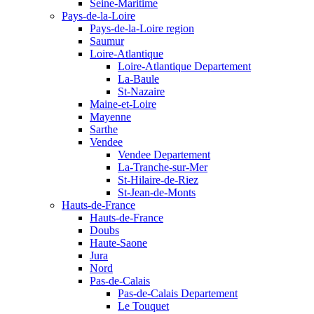
Seine-Maritime
Pays-de-la-Loire
Pays-de-la-Loire region
Saumur
Loire-Atlantique
Loire-Atlantique Departement
La-Baule
St-Nazaire
Maine-et-Loire
Mayenne
Sarthe
Vendee
Vendee Departement
La-Tranche-sur-Mer
St-Hilaire-de-Riez
St-Jean-de-Monts
Hauts-de-France
Hauts-de-France
Doubs
Haute-Saone
Jura
Nord
Pas-de-Calais
Pas-de-Calais Departement
Le Touquet