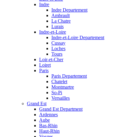
Indre
Indre Departement
Ambrault
La Chatre
Lurais
Indre-et-Loire
Indre-et-Loire Departement
Cussay
Loches
Tours
Loir-et-Cher
Loiret
Paris
Paris Departement
Chatelet
Montmartre
So-Pi
Versailles
Grand Est
Grand Est Department
Ardennes
Aube
Bas-Rhin
Haut-Rhin
Vosges