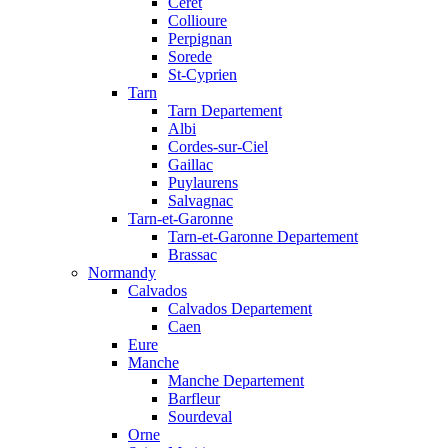
Ceret
Collioure
Perpignan
Sorede
St-Cyprien
Tarn
Tarn Departement
Albi
Cordes-sur-Ciel
Gaillac
Puylaurens
Salvagnac
Tarn-et-Garonne
Tarn-et-Garonne Departement
Brassac
Normandy
Calvados
Calvados Departement
Caen
Eure
Manche
Manche Departement
Barfleur
Sourdeval
Orne