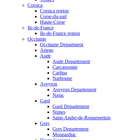
Corsica
Corsica region
Corse-du-sud
Haute-Corse
Ile-de-France
Ile-de-France region
Occitanie
Occitanie Department
Ariege
Aude
Aude Departement
Carcassonne
Carlipa
Narbonne
Aveyron
Aveyron Departement
Najac
Gard
Gard Departement
Nimes
Saint-Andre-de-Roquepertuis
Gers
Gers Departement
Monpardiac