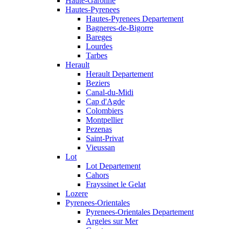
Haute-Garonne
Hautes-Pyrenees
Hautes-Pyrenees Departement
Bagneres-de-Bigorre
Bareges
Lourdes
Tarbes
Herault
Herault Departement
Beziers
Canal-du-Midi
Cap d'Agde
Colombiers
Montpellier
Pezenas
Saint-Privat
Vieussan
Lot
Lot Departement
Cahors
Frayssinet le Gelat
Lozere
Pyrenees-Orientales
Pyrenees-Orientales Departement
Argeles sur Mer