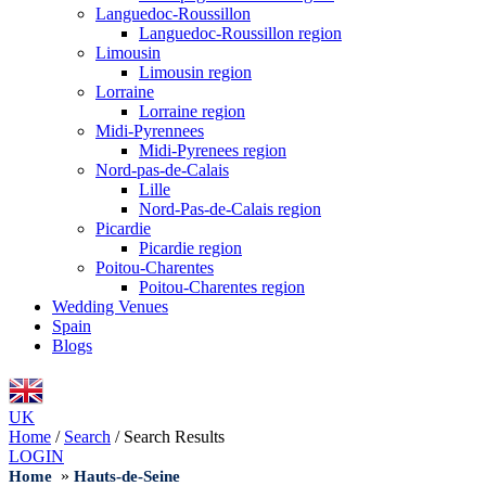
Languedoc-Roussillon
Languedoc-Roussillon region
Limousin
Limousin region
Lorraine
Lorraine region
Midi-Pyrennees
Midi-Pyrenees region
Nord-pas-de-Calais
Lille
Nord-Pas-de-Calais region
Picardie
Picardie region
Poitou-Charentes
Poitou-Charentes region
Wedding Venues
Spain
Blogs
UK
Home
/
Search
/
Search Results
LOGIN
»
Home
Hauts-de-Seine