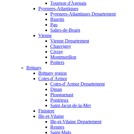
Tournon d'Agenais
Pyrenees-Atlantiques
Pyrenees-Atlantiques Departement
Biarritz
Pau
Salies-de-Bearn
Vienne
Vienne Departement
Chauvigny
Civray
Montmorillon
Poitiers
Brittany
Brittany region
Cotes-d`Armor
Cotes-d' Armor Departement
Dinan
Plouguenast
Pontrieux
Saint-Jacut-de-la-Mer
Finistere
Ille-et-Vilaine
Ille-et-Vilaine Departement
Rennes
Saint-Malo