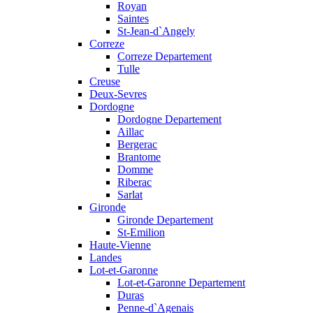
Royan
Saintes
St-Jean-d`Angely
Correze
Correze Departement
Tulle
Creuse
Deux-Sevres
Dordogne
Dordogne Departement
Aillac
Bergerac
Brantome
Domme
Riberac
Sarlat
Gironde
Gironde Departement
St-Emilion
Haute-Vienne
Landes
Lot-et-Garonne
Lot-et-Garonne Departement
Duras
Penne-d`Agenais