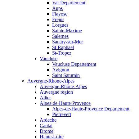
Var Departement
Aups
Flayosc
Frejus
Lorgues
Sainte-Maxime
Salernes
Sanary-sur-Mer
St-Raphael
St-Tropez
Vaucluse
Vaucluse Departement
Avignon
Saint Saturnin
Auvergne-Rhone-Alpes
Auvergne-Rhône-Alpes
Auvergne region
Allier
Alpes-de-Haute-Provence
Alpes-de-Haute-Provence Departement
Pierrevert
Ardeche
Cantal
Drome
Haute-Loire