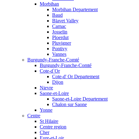
Morbihan
Morbihan Departement
Baud
Blavet Valley
Carnac
Josselin
Ploerdut
Pluvigner
Pontivy
Vannes
Burgundy-Franche-Comté
Burgundy-Franche-Comté
Cote-d`Or
Cote-d' Or Departement
Dijon
Nievre
Saone-et-Loire
Saone-et-Loire Departement
Chalon sur Saone
Yonne
Centre
St Hilaire
Centre region
Cher
Eure-et-Loir