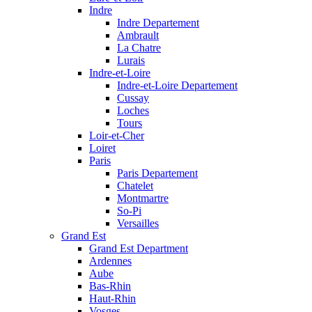
Indre
Indre Departement
Ambrault
La Chatre
Lurais
Indre-et-Loire
Indre-et-Loire Departement
Cussay
Loches
Tours
Loir-et-Cher
Loiret
Paris
Paris Departement
Chatelet
Montmartre
So-Pi
Versailles
Grand Est
Grand Est Department
Ardennes
Aube
Bas-Rhin
Haut-Rhin
Vosges