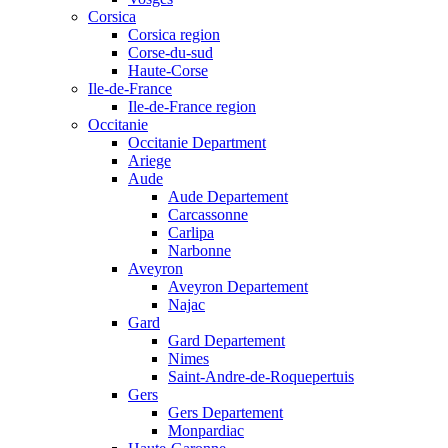
Corsica
Corsica region
Corse-du-sud
Haute-Corse
Ile-de-France
Ile-de-France region
Occitanie
Occitanie Department
Ariege
Aude
Aude Departement
Carcassonne
Carlipa
Narbonne
Aveyron
Aveyron Departement
Najac
Gard
Gard Departement
Nimes
Saint-Andre-de-Roquepertuis
Gers
Gers Departement
Monpardiac