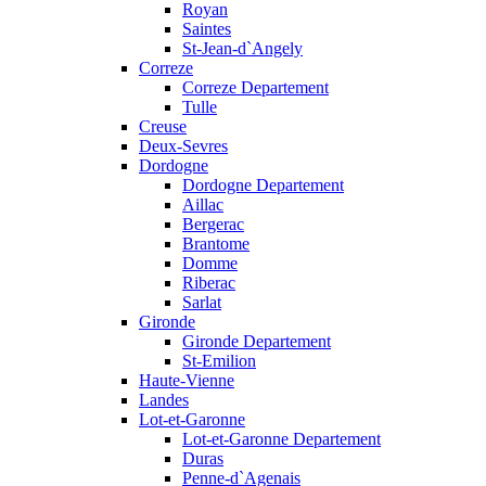
Royan
Saintes
St-Jean-d`Angely
Correze
Correze Departement
Tulle
Creuse
Deux-Sevres
Dordogne
Dordogne Departement
Aillac
Bergerac
Brantome
Domme
Riberac
Sarlat
Gironde
Gironde Departement
St-Emilion
Haute-Vienne
Landes
Lot-et-Garonne
Lot-et-Garonne Departement
Duras
Penne-d`Agenais