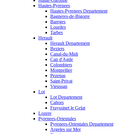
Haute-Garonne
Hautes-Pyrenees
Hautes-Pyrenees Departement
Bagneres-de-Bigorre
Bareges
Lourdes
Tarbes
Herault
Herault Departement
Beziers
Canal-du-Midi
Cap d'Agde
Colombiers
Montpellier
Pezenas
Saint-Privat
Vieussan
Lot
Lot Departement
Cahors
Frayssinet le Gelat
Lozere
Pyrenees-Orientales
Pyrenees-Orientales Departement
Argeles sur Mer