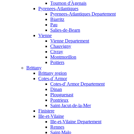
Tournon d'Agenais
Pyrenees-Atlantiques
Pyrenees-Atlantiques Departement
Biarritz
Pau
Salies-de-Bearn
Vienne
Vienne Departement
Chauvigny
Civray
Montmorillon
Poitiers
Brittany
Brittany region
Cotes-d`Armor
Cotes-d' Armor Departement
Dinan
Plouguenast
Pontrieux
Saint-Jacut-de-la-Mer
Finistere
Ille-et-Vilaine
Ille-et-Vilaine Departement
Rennes
Saint-Malo