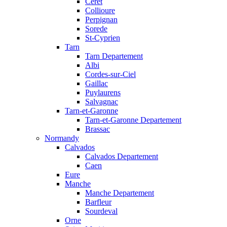
Ceret
Collioure
Perpignan
Sorede
St-Cyprien
Tarn
Tarn Departement
Albi
Cordes-sur-Ciel
Gaillac
Puylaurens
Salvagnac
Tarn-et-Garonne
Tarn-et-Garonne Departement
Brassac
Normandy
Calvados
Calvados Departement
Caen
Eure
Manche
Manche Departement
Barfleur
Sourdeval
Orne