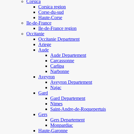
Corsica
Corsica region
Corse-du-sud
Haute-Corse
Ile-de-France
Ile-de-France region
Occitanie
Occitanie Department
Ariege
Aude
Aude Departement
Carcassonne
Carlipa
Narbonne
Aveyron
Aveyron Departement
Najac
Gard
Gard Departement
Nimes
Saint-Andre-de-Roquepertuis
Gers
Gers Departement
Monpardiac
Haute-Garonne