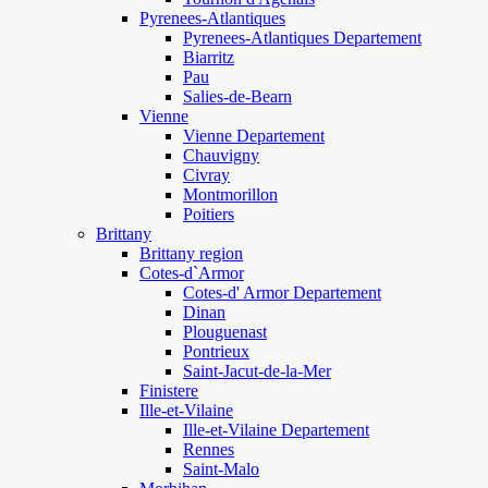
Pyrenees-Atlantiques
Pyrenees-Atlantiques Departement
Biarritz
Pau
Salies-de-Bearn
Vienne
Vienne Departement
Chauvigny
Civray
Montmorillon
Poitiers
Brittany
Brittany region
Cotes-d`Armor
Cotes-d' Armor Departement
Dinan
Plouguenast
Pontrieux
Saint-Jacut-de-la-Mer
Finistere
Ille-et-Vilaine
Ille-et-Vilaine Departement
Rennes
Saint-Malo