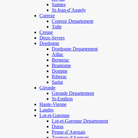
Saintes
St-Jean-d`Angely
Correze
Correze Departement
Tulle
Creuse
Deux-Sevres
Dordogne
Dordogne Departement
Aillac
Bergerac
Brantome
Domme
Riberac
Sarlat
Gironde
Gironde Departement
St-Emilion
Haute-Vienne
Landes
Lot-et-Garonne
Lot-et-Garonne Departement
Duras
Penne-d`Agenais
Tournon d'Agenais