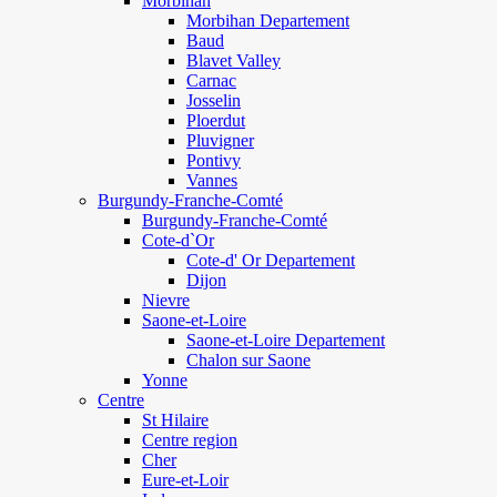
Morbihan
Morbihan Departement
Baud
Blavet Valley
Carnac
Josselin
Ploerdut
Pluvigner
Pontivy
Vannes
Burgundy-Franche-Comté
Burgundy-Franche-Comté
Cote-d`Or
Cote-d' Or Departement
Dijon
Nievre
Saone-et-Loire
Saone-et-Loire Departement
Chalon sur Saone
Yonne
Centre
St Hilaire
Centre region
Cher
Eure-et-Loir