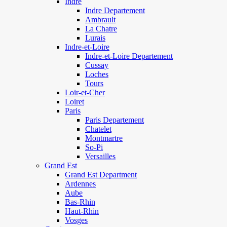
Indre
Indre Departement
Ambrault
La Chatre
Lurais
Indre-et-Loire
Indre-et-Loire Departement
Cussay
Loches
Tours
Loir-et-Cher
Loiret
Paris
Paris Departement
Chatelet
Montmartre
So-Pi
Versailles
Grand Est
Grand Est Department
Ardennes
Aube
Bas-Rhin
Haut-Rhin
Vosges