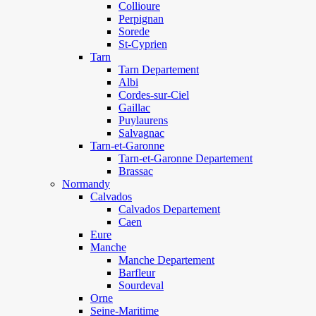
Collioure
Perpignan
Sorede
St-Cyprien
Tarn
Tarn Departement
Albi
Cordes-sur-Ciel
Gaillac
Puylaurens
Salvagnac
Tarn-et-Garonne
Tarn-et-Garonne Departement
Brassac
Normandy
Calvados
Calvados Departement
Caen
Eure
Manche
Manche Departement
Barfleur
Sourdeval
Orne
Seine-Maritime