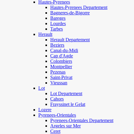
Hautes-Pyrenees
Hautes-Pyrenees Departement
Bagneres-de-Bigorre
Bareges
Lourdes
Tarbes
Herault
Herault Departement
Beziers
Canal-du-Midi
Cap d'Agde
Colombiers
Montpellier
Pezenas
Saint-Privat
Vieussan
Lot
Lot Departement
Cahors
Frayssinet le Gelat
Lozere
Pyrenees-Orientales
Pyrenees-Orientales Departement
Argeles sur Mer
Ceret