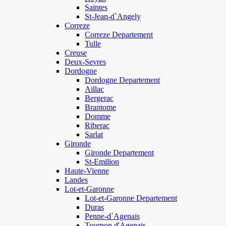
Saintes
St-Jean-d`Angely
Correze
Correze Departement
Tulle
Creuse
Deux-Sevres
Dordogne
Dordogne Departement
Aillac
Bergerac
Brantome
Domme
Riberac
Sarlat
Gironde
Gironde Departement
St-Emilion
Haute-Vienne
Landes
Lot-et-Garonne
Lot-et-Garonne Departement
Duras
Penne-d`Agenais
Tournon d'Agenais