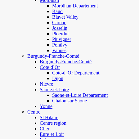
Morbihan
Morbihan Departement
Baud
Blavet Valley
Carnac
Josselin
Ploerdut
Pluvigner
Pontivy
Vannes
Burgundy-Franche-Comté
Burgundy-Franche-Comté
Cote-d`Or
Cote-d' Or Departement
Dijon
Nievre
Saone-et-Loire
Saone-et-Loire Departement
Chalon sur Saone
Yonne
Centre
St Hilaire
Centre region
Cher
Eure-et-Loir