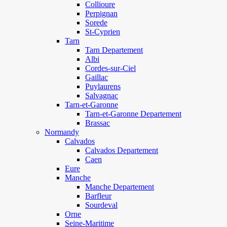
Collioure
Perpignan
Sorede
St-Cyprien
Tarn
Tarn Departement
Albi
Cordes-sur-Ciel
Gaillac
Puylaurens
Salvagnac
Tarn-et-Garonne
Tarn-et-Garonne Departement
Brassac
Normandy
Calvados
Calvados Departement
Caen
Eure
Manche
Manche Departement
Barfleur
Sourdeval
Orne
Seine-Maritime