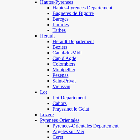
Hautes-Pyrenees
Hautes-Pyrenees Departement
Bagneres-de-Bigorre
Bareges
Lourdes
Tarbes
Herault
Herault Departement
Beziers
Canal-du-Midi
Cap d'Agde
Colombiers
Montpellier
Pezenas
Saint-Privat
Vieussan
Lot
Lot Departement
Cahors
Frayssinet le Gelat
Lozere
Pyrenees-Orientales
Pyrenees-Orientales Departement
Argeles sur Mer
Ceret