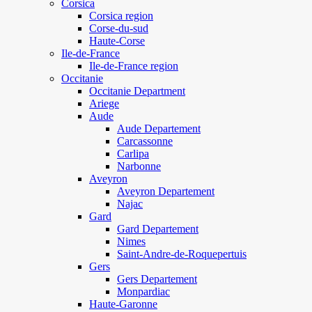
Corsica
Corsica region
Corse-du-sud
Haute-Corse
Ile-de-France
Ile-de-France region
Occitanie
Occitanie Department
Ariege
Aude
Aude Departement
Carcassonne
Carlipa
Narbonne
Aveyron
Aveyron Departement
Najac
Gard
Gard Departement
Nimes
Saint-Andre-de-Roquepertuis
Gers
Gers Departement
Monpardiac
Haute-Garonne