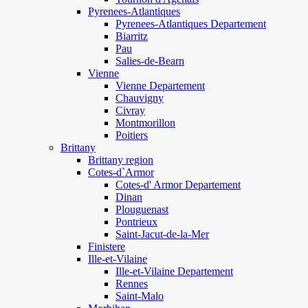
Pyrenees-Atlantiques
Pyrenees-Atlantiques Departement
Biarritz
Pau
Salies-de-Bearn
Vienne
Vienne Departement
Chauvigny
Civray
Montmorillon
Poitiers
Brittany
Brittany region
Cotes-d`Armor
Cotes-d' Armor Departement
Dinan
Plouguenast
Pontrieux
Saint-Jacut-de-la-Mer
Finistere
Ille-et-Vilaine
Ille-et-Vilaine Departement
Rennes
Saint-Malo