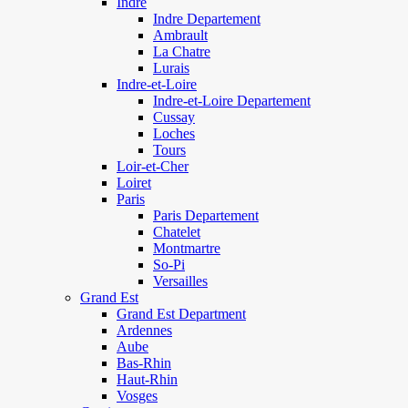
Indre
Indre Departement
Ambrault
La Chatre
Lurais
Indre-et-Loire
Indre-et-Loire Departement
Cussay
Loches
Tours
Loir-et-Cher
Loiret
Paris
Paris Departement
Chatelet
Montmartre
So-Pi
Versailles
Grand Est
Grand Est Department
Ardennes
Aube
Bas-Rhin
Haut-Rhin
Vosges