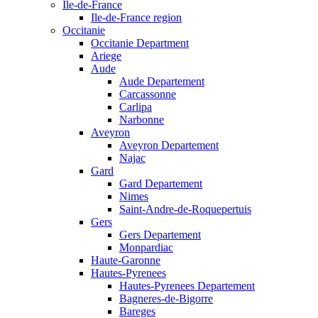
Ile-de-France
Ile-de-France region
Occitanie
Occitanie Department
Ariege
Aude
Aude Departement
Carcassonne
Carlipa
Narbonne
Aveyron
Aveyron Departement
Najac
Gard
Gard Departement
Nimes
Saint-Andre-de-Roquepertuis
Gers
Gers Departement
Monpardiac
Haute-Garonne
Hautes-Pyrenees
Hautes-Pyrenees Departement
Bagneres-de-Bigorre
Bareges