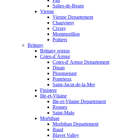
Pau
Salies-de-Bearn
Vienne
Vienne Departement
Chauvigny
Civray
Montmorillon
Poitiers
Brittany
Brittany region
Cotes-d`Armor
Cotes-d' Armor Departement
Dinan
Plouguenast
Pontrieux
Saint-Jacut-de-la-Mer
Finistere
Ille-et-Vilaine
Ille-et-Vilaine Departement
Rennes
Saint-Malo
Morbihan
Morbihan Departement
Baud
Blavet Valley