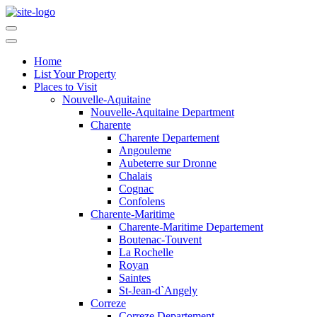
Home
List Your Property
Places to Visit
Nouvelle-Aquitaine
Nouvelle-Aquitaine Department
Charente
Charente Departement
Angouleme
Aubeterre sur Dronne
Chalais
Cognac
Confolens
Charente-Maritime
Charente-Maritime Departement
Boutenac-Touvent
La Rochelle
Royan
Saintes
St-Jean-d`Angely
Correze
Correze Departement