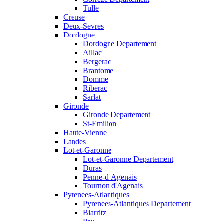
Tulle
Creuse
Deux-Sevres
Dordogne
Dordogne Departement
Aillac
Bergerac
Brantome
Domme
Riberac
Sarlat
Gironde
Gironde Departement
St-Emilion
Haute-Vienne
Landes
Lot-et-Garonne
Lot-et-Garonne Departement
Duras
Penne-d`Agenais
Tournon d'Agenais
Pyrenees-Atlantiques
Pyrenees-Atlantiques Departement
Biarritz