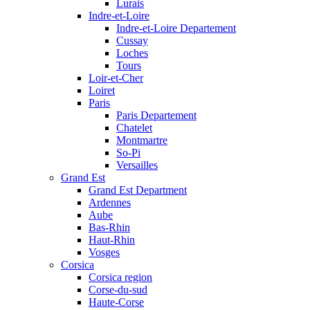
Lurais
Indre-et-Loire
Indre-et-Loire Departement
Cussay
Loches
Tours
Loir-et-Cher
Loiret
Paris
Paris Departement
Chatelet
Montmartre
So-Pi
Versailles
Grand Est
Grand Est Department
Ardennes
Aube
Bas-Rhin
Haut-Rhin
Vosges
Corsica
Corsica region
Corse-du-sud
Haute-Corse