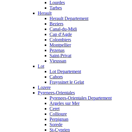
Lourdes
Tarbes
Herault
Herault Departement
Beziers
Canal-du-Midi
Cap d'Agde
Colombiers
Montpellier
Pezenas
Saint-Privat
Vieussan
Lot
Lot Departement
Cahors
Frayssinet le Gelat
Lozere
Pyrenees-Orientales
Pyrenees-Orientales Departement
Argeles sur Mer
Ceret
Collioure
Perpignan
Sorede
St-Cyprien