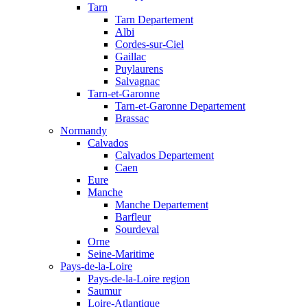
Tarn
Tarn Departement
Albi
Cordes-sur-Ciel
Gaillac
Puylaurens
Salvagnac
Tarn-et-Garonne
Tarn-et-Garonne Departement
Brassac
Normandy
Calvados
Calvados Departement
Caen
Eure
Manche
Manche Departement
Barfleur
Sourdeval
Orne
Seine-Maritime
Pays-de-la-Loire
Pays-de-la-Loire region
Saumur
Loire-Atlantique