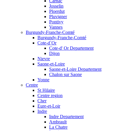
Carnac
Josselin
Ploerdut
Pluvigner
Pontivy
Vannes
Burgundy-Franche-Comté
Burgundy-Franche-Comté
Cote-d`Or
Cote-d' Or Departement
Dijon
Nievre
Saone-et-Loire
Saone-et-Loire Departement
Chalon sur Saone
Yonne
Centre
St Hilaire
Centre region
Cher
Eure-et-Loir
Indre
Indre Departement
Ambrault
La Chatre