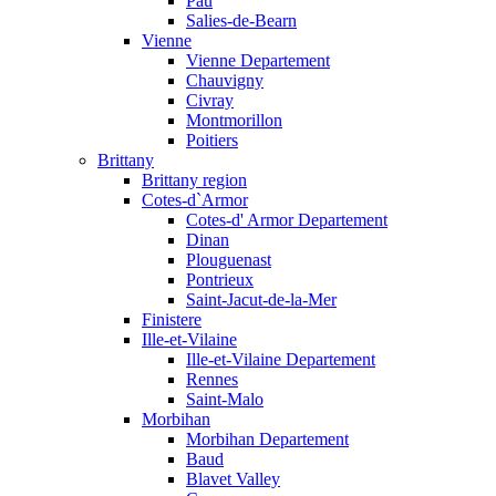
Pau
Salies-de-Bearn
Vienne
Vienne Departement
Chauvigny
Civray
Montmorillon
Poitiers
Brittany
Brittany region
Cotes-d`Armor
Cotes-d' Armor Departement
Dinan
Plouguenast
Pontrieux
Saint-Jacut-de-la-Mer
Finistere
Ille-et-Vilaine
Ille-et-Vilaine Departement
Rennes
Saint-Malo
Morbihan
Morbihan Departement
Baud
Blavet Valley