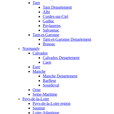
Tarn
Tarn Departement
Albi
Cordes-sur-Ciel
Gaillac
Puylaurens
Salvagnac
Tarn-et-Garonne
Tarn-et-Garonne Departement
Brassac
Normandy
Calvados
Calvados Departement
Caen
Eure
Manche
Manche Departement
Barfleur
Sourdeval
Orne
Seine-Maritime
Pays-de-la-Loire
Pays-de-la-Loire region
Saumur
Loire-Atlantique