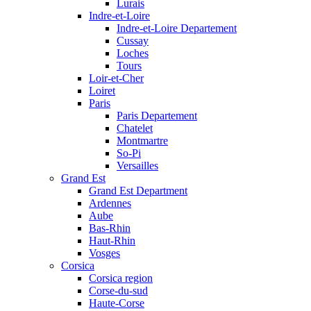
Lurais
Indre-et-Loire
Indre-et-Loire Departement
Cussay
Loches
Tours
Loir-et-Cher
Loiret
Paris
Paris Departement
Chatelet
Montmartre
So-Pi
Versailles
Grand Est
Grand Est Department
Ardennes
Aube
Bas-Rhin
Haut-Rhin
Vosges
Corsica
Corsica region
Corse-du-sud
Haute-Corse