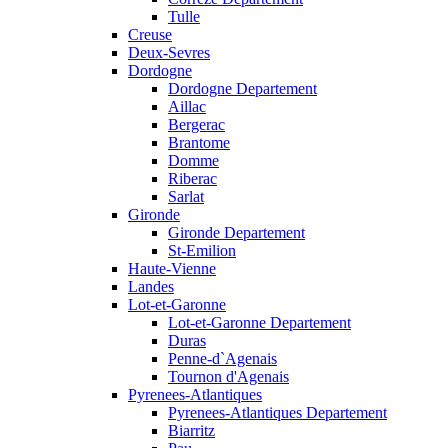
Tulle
Creuse
Deux-Sevres
Dordogne
Dordogne Departement
Aillac
Bergerac
Brantome
Domme
Riberac
Sarlat
Gironde
Gironde Departement
St-Emilion
Haute-Vienne
Landes
Lot-et-Garonne
Lot-et-Garonne Departement
Duras
Penne-d`Agenais
Tournon d'Agenais
Pyrenees-Atlantiques
Pyrenees-Atlantiques Departement
Biarritz