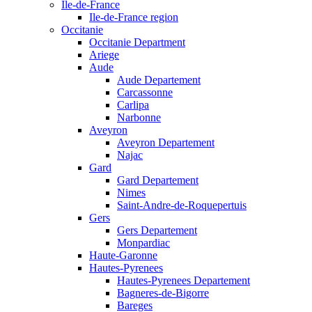
Ile-de-France
Ile-de-France region
Occitanie
Occitanie Department
Ariege
Aude
Aude Departement
Carcassonne
Carlipa
Narbonne
Aveyron
Aveyron Departement
Najac
Gard
Gard Departement
Nimes
Saint-Andre-de-Roquepertuis
Gers
Gers Departement
Monpardiac
Haute-Garonne
Hautes-Pyrenees
Hautes-Pyrenees Departement
Bagneres-de-Bigorre
Bareges