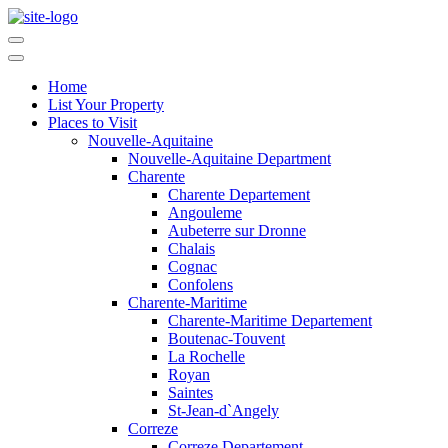
Home
List Your Property
Places to Visit
Nouvelle-Aquitaine
Nouvelle-Aquitaine Department
Charente
Charente Departement
Angouleme
Aubeterre sur Dronne
Chalais
Cognac
Confolens
Charente-Maritime
Charente-Maritime Departement
Boutenac-Touvent
La Rochelle
Royan
Saintes
St-Jean-d`Angely
Correze
Correze Departement