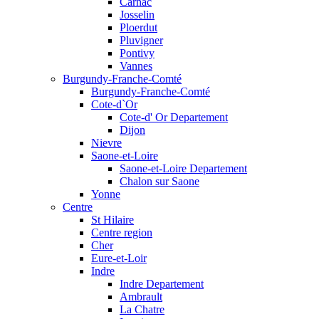
Carnac
Josselin
Ploerdut
Pluvigner
Pontivy
Vannes
Burgundy-Franche-Comté
Burgundy-Franche-Comté
Cote-d`Or
Cote-d' Or Departement
Dijon
Nievre
Saone-et-Loire
Saone-et-Loire Departement
Chalon sur Saone
Yonne
Centre
St Hilaire
Centre region
Cher
Eure-et-Loir
Indre
Indre Departement
Ambrault
La Chatre