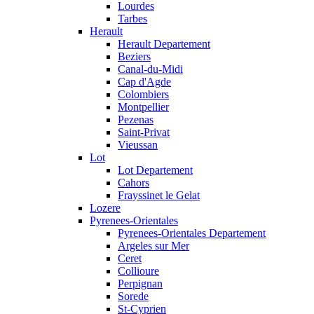
Lourdes
Tarbes
Herault
Herault Departement
Beziers
Canal-du-Midi
Cap d'Agde
Colombiers
Montpellier
Pezenas
Saint-Privat
Vieussan
Lot
Lot Departement
Cahors
Frayssinet le Gelat
Lozere
Pyrenees-Orientales
Pyrenees-Orientales Departement
Argeles sur Mer
Ceret
Collioure
Perpignan
Sorede
St-Cyprien