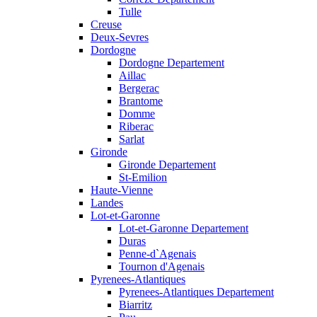
Tulle
Creuse
Deux-Sevres
Dordogne
Dordogne Departement
Aillac
Bergerac
Brantome
Domme
Riberac
Sarlat
Gironde
Gironde Departement
St-Emilion
Haute-Vienne
Landes
Lot-et-Garonne
Lot-et-Garonne Departement
Duras
Penne-d`Agenais
Tournon d'Agenais
Pyrenees-Atlantiques
Pyrenees-Atlantiques Departement
Biarritz