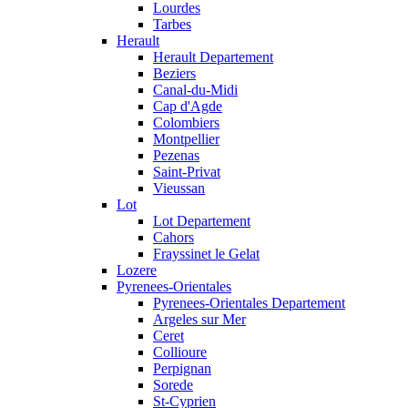
Lourdes
Tarbes
Herault
Herault Departement
Beziers
Canal-du-Midi
Cap d'Agde
Colombiers
Montpellier
Pezenas
Saint-Privat
Vieussan
Lot
Lot Departement
Cahors
Frayssinet le Gelat
Lozere
Pyrenees-Orientales
Pyrenees-Orientales Departement
Argeles sur Mer
Ceret
Collioure
Perpignan
Sorede
St-Cyprien