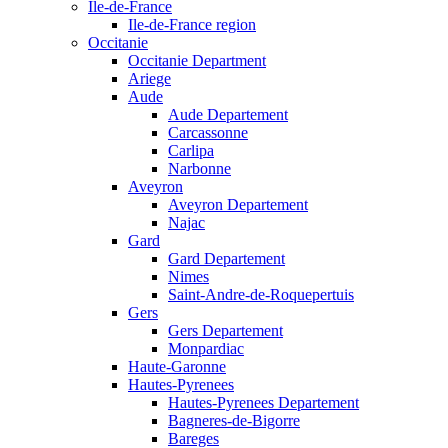
Ile-de-France
Ile-de-France region
Occitanie
Occitanie Department
Ariege
Aude
Aude Departement
Carcassonne
Carlipa
Narbonne
Aveyron
Aveyron Departement
Najac
Gard
Gard Departement
Nimes
Saint-Andre-de-Roquepertuis
Gers
Gers Departement
Monpardiac
Haute-Garonne
Hautes-Pyrenees
Hautes-Pyrenees Departement
Bagneres-de-Bigorre
Bareges