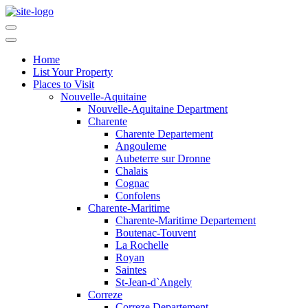
Home
List Your Property
Places to Visit
Nouvelle-Aquitaine
Nouvelle-Aquitaine Department
Charente
Charente Departement
Angouleme
Aubeterre sur Dronne
Chalais
Cognac
Confolens
Charente-Maritime
Charente-Maritime Departement
Boutenac-Touvent
La Rochelle
Royan
Saintes
St-Jean-d`Angely
Correze
Correze Departement