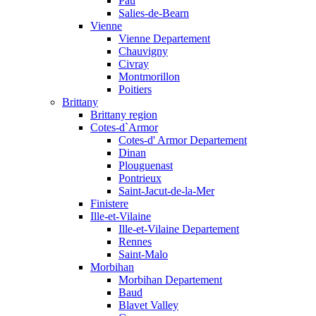
Pau
Salies-de-Bearn
Vienne
Vienne Departement
Chauvigny
Civray
Montmorillon
Poitiers
Brittany
Brittany region
Cotes-d`Armor
Cotes-d' Armor Departement
Dinan
Plouguenast
Pontrieux
Saint-Jacut-de-la-Mer
Finistere
Ille-et-Vilaine
Ille-et-Vilaine Departement
Rennes
Saint-Malo
Morbihan
Morbihan Departement
Baud
Blavet Valley