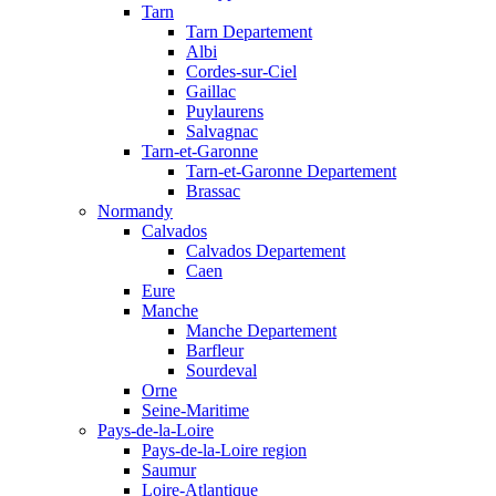
Tarn
Tarn Departement
Albi
Cordes-sur-Ciel
Gaillac
Puylaurens
Salvagnac
Tarn-et-Garonne
Tarn-et-Garonne Departement
Brassac
Normandy
Calvados
Calvados Departement
Caen
Eure
Manche
Manche Departement
Barfleur
Sourdeval
Orne
Seine-Maritime
Pays-de-la-Loire
Pays-de-la-Loire region
Saumur
Loire-Atlantique