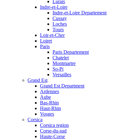
Lurais
Indre-et-Loire
Indre-et-Loire Departement
Cussay
Loches
Tours
Loir-et-Cher
Loiret
Paris
Paris Departement
Chatelet
Montmartre
So-Pi
Versailles
Grand Est
Grand Est Department
Ardennes
Aube
Bas-Rhin
Haut-Rhin
Vosges
Corsica
Corsica region
Corse-du-sud
Haute-Corse