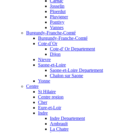
Carnac
Josselin
Ploerdut
Pluvigner
Pontivy
Vannes
Burgundy-Franche-Comté
Burgundy-Franche-Comté
Cote-d`Or
Cote-d' Or Departement
Dijon
Nievre
Saone-et-Loire
Saone-et-Loire Departement
Chalon sur Saone
Yonne
Centre
St Hilaire
Centre region
Cher
Eure-et-Loir
Indre
Indre Departement
Ambrault
La Chatre