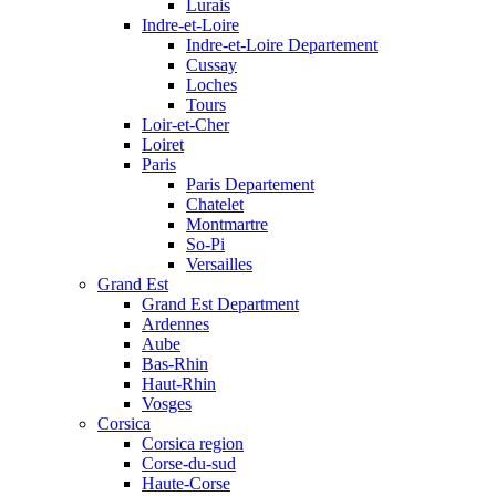
Lurais
Indre-et-Loire
Indre-et-Loire Departement
Cussay
Loches
Tours
Loir-et-Cher
Loiret
Paris
Paris Departement
Chatelet
Montmartre
So-Pi
Versailles
Grand Est
Grand Est Department
Ardennes
Aube
Bas-Rhin
Haut-Rhin
Vosges
Corsica
Corsica region
Corse-du-sud
Haute-Corse