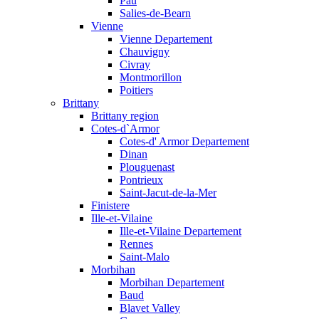
Pau
Salies-de-Bearn
Vienne
Vienne Departement
Chauvigny
Civray
Montmorillon
Poitiers
Brittany
Brittany region
Cotes-d`Armor
Cotes-d' Armor Departement
Dinan
Plouguenast
Pontrieux
Saint-Jacut-de-la-Mer
Finistere
Ille-et-Vilaine
Ille-et-Vilaine Departement
Rennes
Saint-Malo
Morbihan
Morbihan Departement
Baud
Blavet Valley