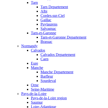
Tarn
Tarn Departement
Albi
Cordes-sur-Ciel
Gaillac
Puylaurens
Salvagnac
Tarn-et-Garonne
Tarn-et-Garonne Departement
Brassac
Normandy
Calvados
Calvados Departement
Caen
Eure
Manche
Manche Departement
Barfleur
Sourdeval
Orne
Seine-Maritime
Pays-de-la-Loire
Pays-de-la-Loire region
Saumur
Loire-Atlantique