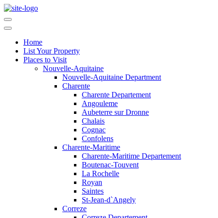
Home
List Your Property
Places to Visit
Nouvelle-Aquitaine
Nouvelle-Aquitaine Department
Charente
Charente Departement
Angouleme
Aubeterre sur Dronne
Chalais
Cognac
Confolens
Charente-Maritime
Charente-Maritime Departement
Boutenac-Touvent
La Rochelle
Royan
Saintes
St-Jean-d`Angely
Correze
Correze Departement