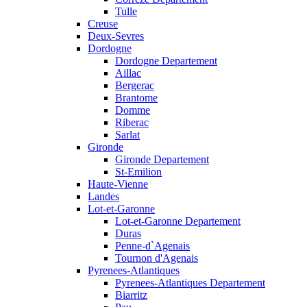
Tulle
Creuse
Deux-Sevres
Dordogne
Dordogne Departement
Aillac
Bergerac
Brantome
Domme
Riberac
Sarlat
Gironde
Gironde Departement
St-Emilion
Haute-Vienne
Landes
Lot-et-Garonne
Lot-et-Garonne Departement
Duras
Penne-d`Agenais
Tournon d'Agenais
Pyrenees-Atlantiques
Pyrenees-Atlantiques Departement
Biarritz