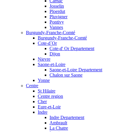
Carnac
Josselin
Ploerdut
Pluvigner
Pontivy
Vannes
Burgundy-Franche-Comté
Burgundy-Franche-Comté
Cote-d`Or
Cote-d' Or Departement
Dijon
Nievre
Saone-et-Loire
Saone-et-Loire Departement
Chalon sur Saone
Yonne
Centre
St Hilaire
Centre region
Cher
Eure-et-Loir
Indre
Indre Departement
Ambrault
La Chatre