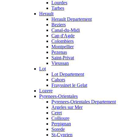
Lourdes
Tarbes
Herault
Herault Departement
Beziers
Canal-du-Midi
Cap d'Agde
Colombiers
Montpellier
Pezenas
Saint-Privat
Vieussan
Lot
Lot Departement
Cahors
Frayssinet le Gelat
Lozere
Pyrenees-Orientales
Pyrenees-Orientales Departement
Argeles sur Mer
Ceret
Collioure
Perpignan
Sorede
St-Cyprien