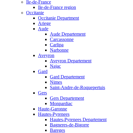
Ile-de-France
Ile-de-France region
Occitanie
Occitanie Department
Ariege
Aude
Aude Departement
Carcassonne
Carlipa
Narbonne
Aveyron
Aveyron Departement
Najac
Gard
Gard Departement
Nimes
Saint-Andre-de-Roquepertuis
Gers
Gers Departement
Monpardiac
Haute-Garonne
Hautes-Pyrenees
Hautes-Pyrenees Departement
Bagneres-de-Bigorre
Bareges