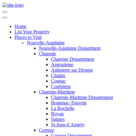
Home
List Your Property
Places to Visit
Nouvelle-Aquitaine
Nouvelle-Aquitaine Department
Charente
Charente Departement
Angouleme
Aubeterre sur Dronne
Chalais
Cognac
Confolens
Charente-Maritime
Charente-Maritime Departement
Boutenac-Touvent
La Rochelle
Royan
Saintes
St-Jean-d`Angely
Correze
Correze Departement