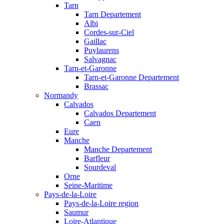
Tarn
Tarn Departement
Albi
Cordes-sur-Ciel
Gaillac
Puylaurens
Salvagnac
Tarn-et-Garonne
Tarn-et-Garonne Departement
Brassac
Normandy
Calvados
Calvados Departement
Caen
Eure
Manche
Manche Departement
Barfleur
Sourdeval
Orne
Seine-Maritime
Pays-de-la-Loire
Pays-de-la-Loire region
Saumur
Loire-Atlantique