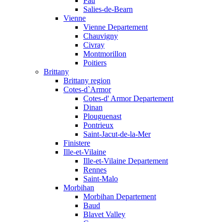
Pau
Salies-de-Bearn
Vienne
Vienne Departement
Chauvigny
Civray
Montmorillon
Poitiers
Brittany
Brittany region
Cotes-d`Armor
Cotes-d' Armor Departement
Dinan
Plouguenast
Pontrieux
Saint-Jacut-de-la-Mer
Finistere
Ille-et-Vilaine
Ille-et-Vilaine Departement
Rennes
Saint-Malo
Morbihan
Morbihan Departement
Baud
Blavet Valley