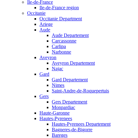
Ile-de-France
Ile-de-France region
Occitanie
Occitanie Department
Ariege
Aude
Aude Departement
Carcassonne
Carlipa
Narbonne
Aveyron
Aveyron Departement
Najac
Gard
Gard Departement
Nimes
Saint-Andre-de-Roquepertuis
Gers
Gers Departement
Monpardiac
Haute-Garonne
Hautes-Pyrenees
Hautes-Pyrenees Departement
Bagneres-de-Bigorre
Bareges