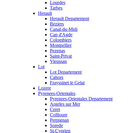
Lourdes
Tarbes
Herault
Herault Departement
Beziers
Canal-du-Midi
Cap d'Agde
Colombiers
Montpellier
Pezenas
Saint-Privat
Vieussan
Lot
Lot Departement
Cahors
Frayssinet le Gelat
Lozere
Pyrenees-Orientales
Pyrenees-Orientales Departement
Argeles sur Mer
Ceret
Collioure
Perpignan
Sorede
St-Cyprien