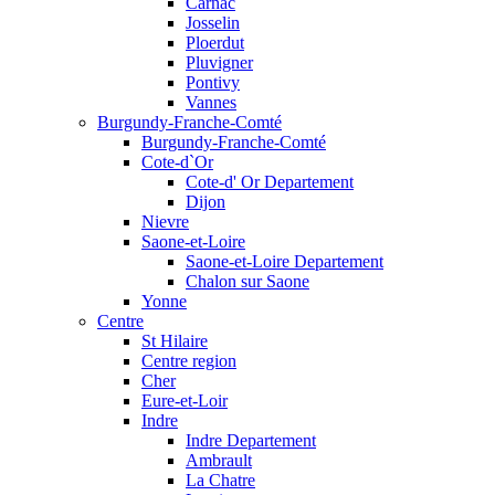
Carnac
Josselin
Ploerdut
Pluvigner
Pontivy
Vannes
Burgundy-Franche-Comté
Burgundy-Franche-Comté
Cote-d`Or
Cote-d' Or Departement
Dijon
Nievre
Saone-et-Loire
Saone-et-Loire Departement
Chalon sur Saone
Yonne
Centre
St Hilaire
Centre region
Cher
Eure-et-Loir
Indre
Indre Departement
Ambrault
La Chatre