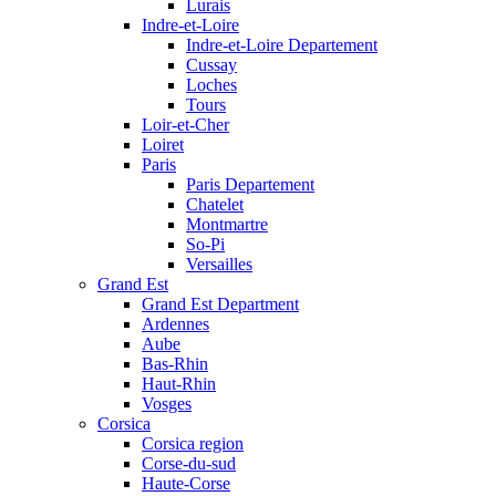
Lurais
Indre-et-Loire
Indre-et-Loire Departement
Cussay
Loches
Tours
Loir-et-Cher
Loiret
Paris
Paris Departement
Chatelet
Montmartre
So-Pi
Versailles
Grand Est
Grand Est Department
Ardennes
Aube
Bas-Rhin
Haut-Rhin
Vosges
Corsica
Corsica region
Corse-du-sud
Haute-Corse