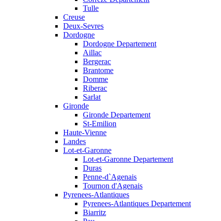
Tulle
Creuse
Deux-Sevres
Dordogne
Dordogne Departement
Aillac
Bergerac
Brantome
Domme
Riberac
Sarlat
Gironde
Gironde Departement
St-Emilion
Haute-Vienne
Landes
Lot-et-Garonne
Lot-et-Garonne Departement
Duras
Penne-d`Agenais
Tournon d'Agenais
Pyrenees-Atlantiques
Pyrenees-Atlantiques Departement
Biarritz