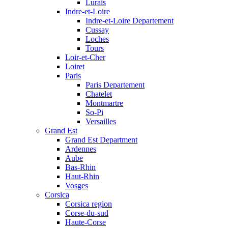
Lurais
Indre-et-Loire
Indre-et-Loire Departement
Cussay
Loches
Tours
Loir-et-Cher
Loiret
Paris
Paris Departement
Chatelet
Montmartre
So-Pi
Versailles
Grand Est
Grand Est Department
Ardennes
Aube
Bas-Rhin
Haut-Rhin
Vosges
Corsica
Corsica region
Corse-du-sud
Haute-Corse