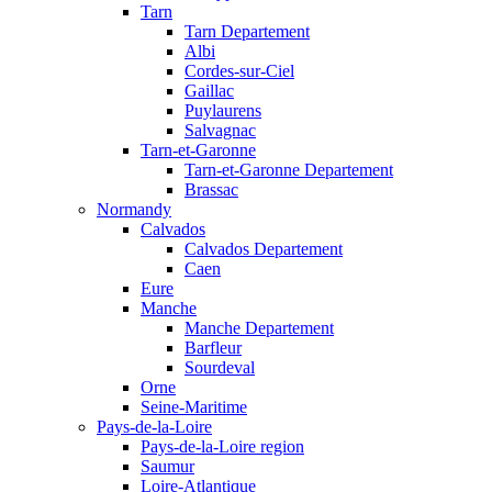
Tarn
Tarn Departement
Albi
Cordes-sur-Ciel
Gaillac
Puylaurens
Salvagnac
Tarn-et-Garonne
Tarn-et-Garonne Departement
Brassac
Normandy
Calvados
Calvados Departement
Caen
Eure
Manche
Manche Departement
Barfleur
Sourdeval
Orne
Seine-Maritime
Pays-de-la-Loire
Pays-de-la-Loire region
Saumur
Loire-Atlantique