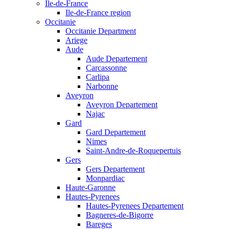
Ile-de-France
Ile-de-France region
Occitanie
Occitanie Department
Ariege
Aude
Aude Departement
Carcassonne
Carlipa
Narbonne
Aveyron
Aveyron Departement
Najac
Gard
Gard Departement
Nimes
Saint-Andre-de-Roquepertuis
Gers
Gers Departement
Monpardiac
Haute-Garonne
Hautes-Pyrenees
Hautes-Pyrenees Departement
Bagneres-de-Bigorre
Bareges