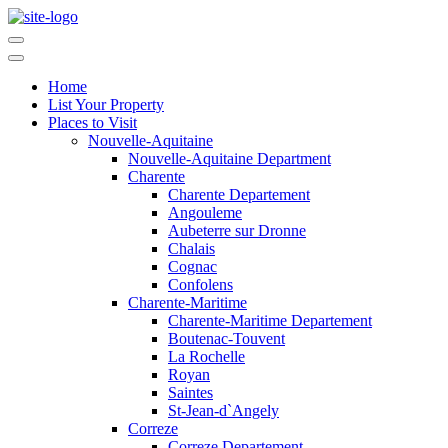
Home
List Your Property
Places to Visit
Nouvelle-Aquitaine
Nouvelle-Aquitaine Department
Charente
Charente Departement
Angouleme
Aubeterre sur Dronne
Chalais
Cognac
Confolens
Charente-Maritime
Charente-Maritime Departement
Boutenac-Touvent
La Rochelle
Royan
Saintes
St-Jean-d`Angely
Correze
Correze Departement