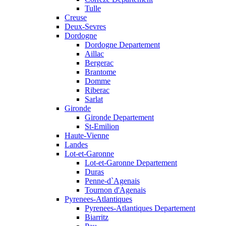
Tulle
Creuse
Deux-Sevres
Dordogne
Dordogne Departement
Aillac
Bergerac
Brantome
Domme
Riberac
Sarlat
Gironde
Gironde Departement
St-Emilion
Haute-Vienne
Landes
Lot-et-Garonne
Lot-et-Garonne Departement
Duras
Penne-d`Agenais
Tournon d'Agenais
Pyrenees-Atlantiques
Pyrenees-Atlantiques Departement
Biarritz