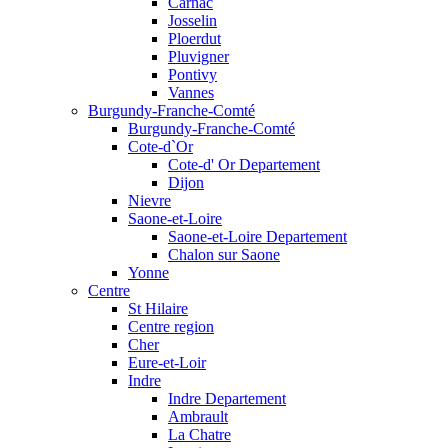
Carnac
Josselin
Ploerdut
Pluvigner
Pontivy
Vannes
Burgundy-Franche-Comté
Burgundy-Franche-Comté
Cote-d`Or
Cote-d' Or Departement
Dijon
Nievre
Saone-et-Loire
Saone-et-Loire Departement
Chalon sur Saone
Yonne
Centre
St Hilaire
Centre region
Cher
Eure-et-Loir
Indre
Indre Departement
Ambrault
La Chatre