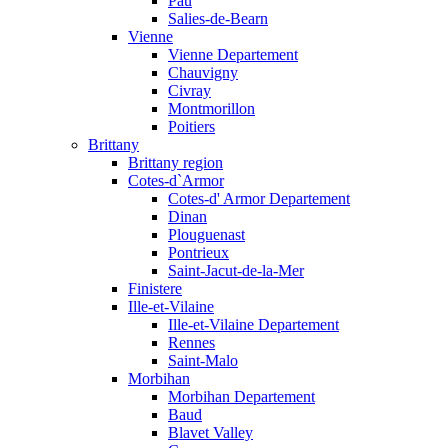
Pau
Salies-de-Bearn
Vienne
Vienne Departement
Chauvigny
Civray
Montmorillon
Poitiers
Brittany
Brittany region
Cotes-d`Armor
Cotes-d' Armor Departement
Dinan
Plouguenast
Pontrieux
Saint-Jacut-de-la-Mer
Finistere
Ille-et-Vilaine
Ille-et-Vilaine Departement
Rennes
Saint-Malo
Morbihan
Morbihan Departement
Baud
Blavet Valley