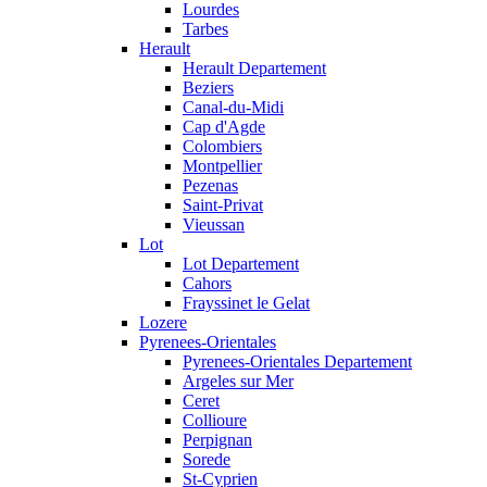
Lourdes
Tarbes
Herault
Herault Departement
Beziers
Canal-du-Midi
Cap d'Agde
Colombiers
Montpellier
Pezenas
Saint-Privat
Vieussan
Lot
Lot Departement
Cahors
Frayssinet le Gelat
Lozere
Pyrenees-Orientales
Pyrenees-Orientales Departement
Argeles sur Mer
Ceret
Collioure
Perpignan
Sorede
St-Cyprien