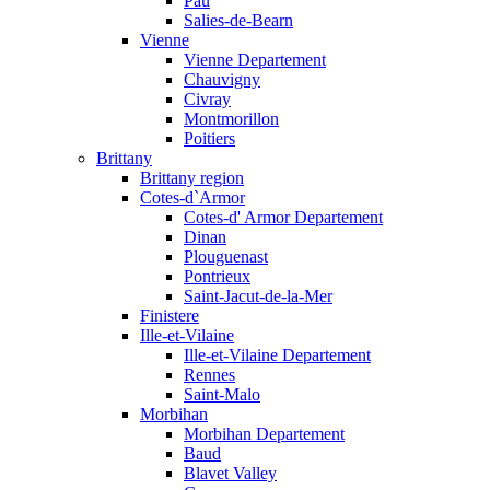
Pau
Salies-de-Bearn
Vienne
Vienne Departement
Chauvigny
Civray
Montmorillon
Poitiers
Brittany
Brittany region
Cotes-d`Armor
Cotes-d' Armor Departement
Dinan
Plouguenast
Pontrieux
Saint-Jacut-de-la-Mer
Finistere
Ille-et-Vilaine
Ille-et-Vilaine Departement
Rennes
Saint-Malo
Morbihan
Morbihan Departement
Baud
Blavet Valley