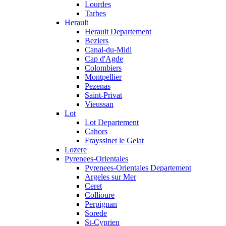
Lourdes
Tarbes
Herault
Herault Departement
Beziers
Canal-du-Midi
Cap d'Agde
Colombiers
Montpellier
Pezenas
Saint-Privat
Vieussan
Lot
Lot Departement
Cahors
Frayssinet le Gelat
Lozere
Pyrenees-Orientales
Pyrenees-Orientales Departement
Argeles sur Mer
Ceret
Collioure
Perpignan
Sorede
St-Cyprien