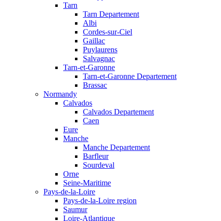
Tarn
Tarn Departement
Albi
Cordes-sur-Ciel
Gaillac
Puylaurens
Salvagnac
Tarn-et-Garonne
Tarn-et-Garonne Departement
Brassac
Normandy
Calvados
Calvados Departement
Caen
Eure
Manche
Manche Departement
Barfleur
Sourdeval
Orne
Seine-Maritime
Pays-de-la-Loire
Pays-de-la-Loire region
Saumur
Loire-Atlantique