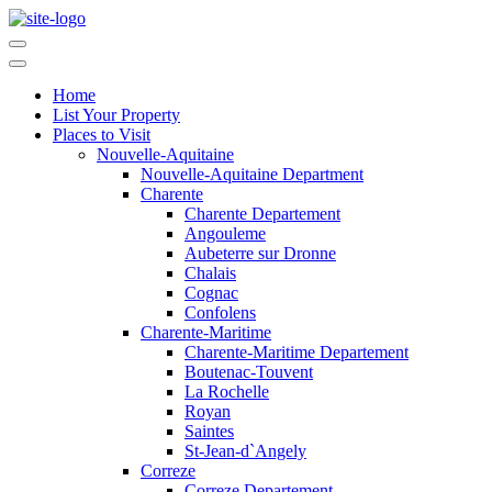
Home
List Your Property
Places to Visit
Nouvelle-Aquitaine
Nouvelle-Aquitaine Department
Charente
Charente Departement
Angouleme
Aubeterre sur Dronne
Chalais
Cognac
Confolens
Charente-Maritime
Charente-Maritime Departement
Boutenac-Touvent
La Rochelle
Royan
Saintes
St-Jean-d`Angely
Correze
Correze Departement