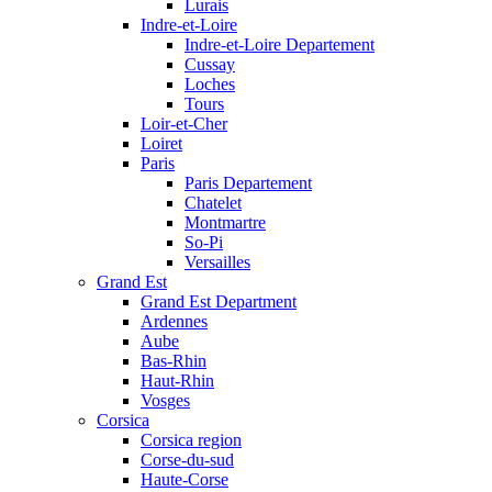
Lurais
Indre-et-Loire
Indre-et-Loire Departement
Cussay
Loches
Tours
Loir-et-Cher
Loiret
Paris
Paris Departement
Chatelet
Montmartre
So-Pi
Versailles
Grand Est
Grand Est Department
Ardennes
Aube
Bas-Rhin
Haut-Rhin
Vosges
Corsica
Corsica region
Corse-du-sud
Haute-Corse