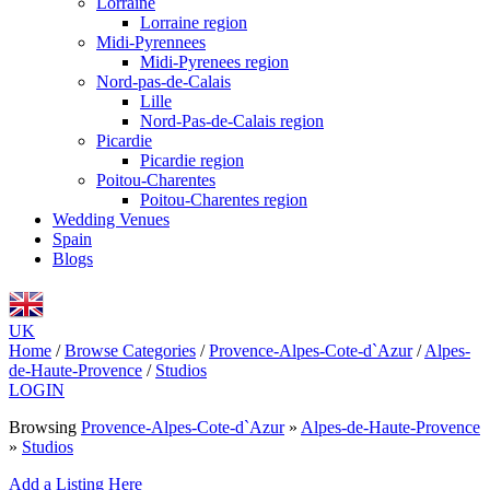
Lorraine
Lorraine region
Midi-Pyrennees
Midi-Pyrenees region
Nord-pas-de-Calais
Lille
Nord-Pas-de-Calais region
Picardie
Picardie region
Poitou-Charentes
Poitou-Charentes region
Wedding Venues
Spain
Blogs
UK
Home
/
Browse Categories
/
Provence-Alpes-Cote-d`Azur
/
Alpes-
de-Haute-Provence
/
Studios
LOGIN
Browsing
Provence-Alpes-Cote-d`Azur
»
Alpes-de-Haute-Provence
»
Studios
Add a Listing Here