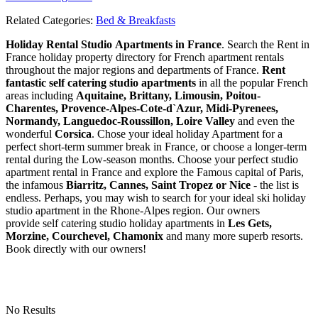
Related Categories:
Bed & Breakfasts
Holiday Rental Studio Apartments in France
. Search the Rent in
France holiday property directory for French apartment rentals
throughout the major regions and departments of France.
Rent
fantastic self catering studio apartments
in all the popular French
areas including
Aquitaine, Brittany, Limousin, Poitou-
Charentes, Provence-Alpes-Cote-d`Azur, Midi-Pyrenees,
Normandy, Languedoc-Roussillon, Loire Valley
and even the
wonderful
Corsica
. Chose your ideal holiday Apartment for a
perfect short-term summer break in France, or choose a longer-term
rental during the Low-season months. Choose your perfect studio
apartment rental in France and explore the Famous capital of Paris,
the infamous
Biarritz,
Cannes, Saint Tropez or Nice
- the list is
endless. Perhaps, you may wish to search for your ideal ski holiday
studio apartment in the Rhone-Alpes region. Our owners
provide self catering studio holiday apartments in
Les Gets,
Morzine, Courchevel, Chamonix
and many more superb resorts.
Book directly with our owners!
No Results