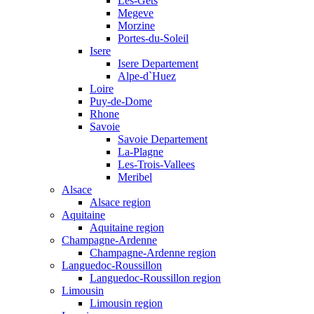
Les-Gets
Megeve
Morzine
Portes-du-Soleil
Isere
Isere Departement
Alpe-d`Huez
Loire
Puy-de-Dome
Rhone
Savoie
Savoie Departement
La-Plagne
Les-Trois-Vallees
Meribel
Alsace
Alsace region
Aquitaine
Aquitaine region
Champagne-Ardenne
Champagne-Ardenne region
Languedoc-Roussillon
Languedoc-Roussillon region
Limousin
Limousin region