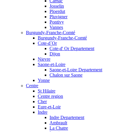
Carnac
Josselin
Ploerdut
Pluvigner
Pontivy
Vannes
Burgundy-Franche-Comté
Burgundy-Franche-Comté
Cote-d`Or
Cote-d' Or Departement
Dijon
Nievre
Saone-et-Loire
Saone-et-Loire Departement
Chalon sur Saone
Yonne
Centre
St Hilaire
Centre region
Cher
Eure-et-Loir
Indre
Indre Departement
Ambrault
La Chatre