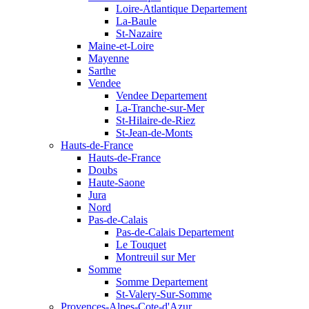
Loire-Atlantique Departement
La-Baule
St-Nazaire
Maine-et-Loire
Mayenne
Sarthe
Vendee
Vendee Departement
La-Tranche-sur-Mer
St-Hilaire-de-Riez
St-Jean-de-Monts
Hauts-de-France
Hauts-de-France
Doubs
Haute-Saone
Jura
Nord
Pas-de-Calais
Pas-de-Calais Departement
Le Touquet
Montreuil sur Mer
Somme
Somme Departement
St-Valery-Sur-Somme
Provences-Alpes-Cote-d'Azur