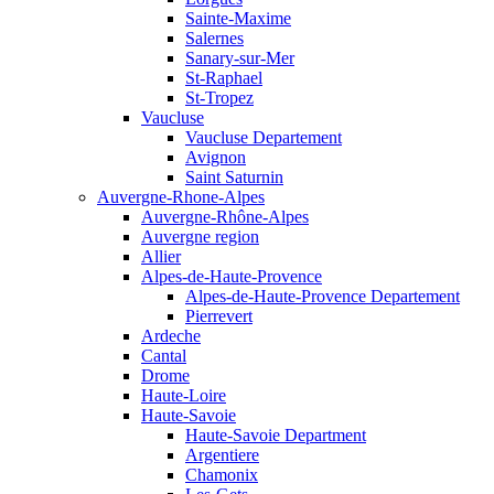
Sainte-Maxime
Salernes
Sanary-sur-Mer
St-Raphael
St-Tropez
Vaucluse
Vaucluse Departement
Avignon
Saint Saturnin
Auvergne-Rhone-Alpes
Auvergne-Rhône-Alpes
Auvergne region
Allier
Alpes-de-Haute-Provence
Alpes-de-Haute-Provence Departement
Pierrevert
Ardeche
Cantal
Drome
Haute-Loire
Haute-Savoie
Haute-Savoie Department
Argentiere
Chamonix