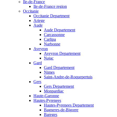
Ile-de-France
Ile-de-France region
Occitanie
Occitanie Department
Ariege
Aude
Aude Departement
Carcassonne
Carlipa
Narbonne
Aveyron
Aveyron Departement
Najac
Gard
Gard Departement
Nimes
Saint-Andre-de-Roquepertuis
Gers
Gers Departement
Monpardiac
Haute-Garonne
Hautes-Pyrenees
Hautes-Pyrenees Departement
Bagneres-de-Bigorre
Bareges