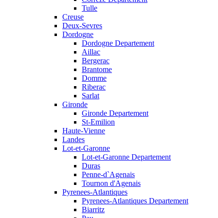
Tulle
Creuse
Deux-Sevres
Dordogne
Dordogne Departement
Aillac
Bergerac
Brantome
Domme
Riberac
Sarlat
Gironde
Gironde Departement
St-Emilion
Haute-Vienne
Landes
Lot-et-Garonne
Lot-et-Garonne Departement
Duras
Penne-d`Agenais
Tournon d'Agenais
Pyrenees-Atlantiques
Pyrenees-Atlantiques Departement
Biarritz