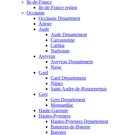
Ile-de-France
Ile-de-France region
Occitanie
Occitanie Department
Ariege
Aude
Aude Departement
Carcassonne
Carlipa
Narbonne
Aveyron
Aveyron Departement
Najac
Gard
Gard Departement
Nimes
Saint-Andre-de-Roquepertuis
Gers
Gers Departement
Monpardiac
Haute-Garonne
Hautes-Pyrenees
Hautes-Pyrenees Departement
Bagneres-de-Bigorre
Bareges