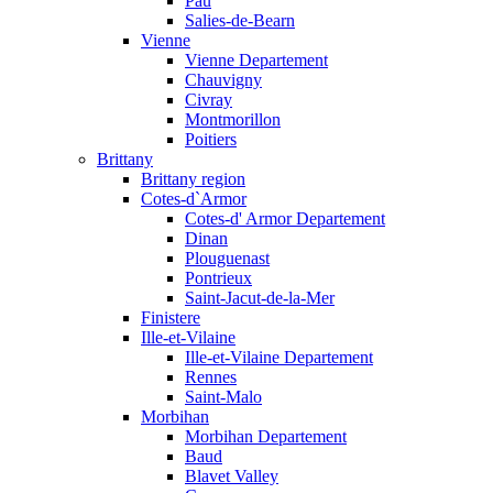
Pau
Salies-de-Bearn
Vienne
Vienne Departement
Chauvigny
Civray
Montmorillon
Poitiers
Brittany
Brittany region
Cotes-d`Armor
Cotes-d' Armor Departement
Dinan
Plouguenast
Pontrieux
Saint-Jacut-de-la-Mer
Finistere
Ille-et-Vilaine
Ille-et-Vilaine Departement
Rennes
Saint-Malo
Morbihan
Morbihan Departement
Baud
Blavet Valley