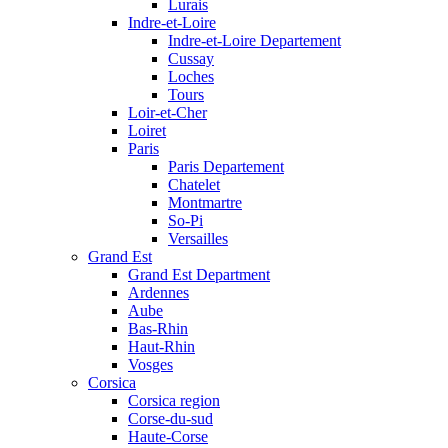
Lurais
Indre-et-Loire
Indre-et-Loire Departement
Cussay
Loches
Tours
Loir-et-Cher
Loiret
Paris
Paris Departement
Chatelet
Montmartre
So-Pi
Versailles
Grand Est
Grand Est Department
Ardennes
Aube
Bas-Rhin
Haut-Rhin
Vosges
Corsica
Corsica region
Corse-du-sud
Haute-Corse