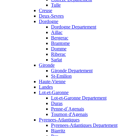
Tulle
Creuse
Deux-Sevres
Dordogne
Dordogne Departement
Aillac
Bergerac
Brantome
Domme
Riberac
Sarlat
Gironde
Gironde Departement
St-Emilion
Haute-Vienne
Landes
Lot-et-Garonne
Lot-et-Garonne Departement
Duras
Penne-d`Agenais
Tournon d'Agenais
Pyrenees-Atlantiques
Pyrenees-Atlantiques Departement
Biarritz