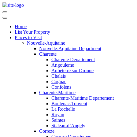
Home
List Your Property
Places to Visit
Nouvelle-Aquitaine
Nouvelle-Aquitaine Department
Charente
Charente Departement
Angouleme
Aubeterre sur Dronne
Chalais
Cognac
Confolens
Charente-Maritime
Charente-Maritime Departement
Boutenac-Touvent
La Rochelle
Royan
Saintes
St-Jean-d`Angely
Correze
Correze Departement