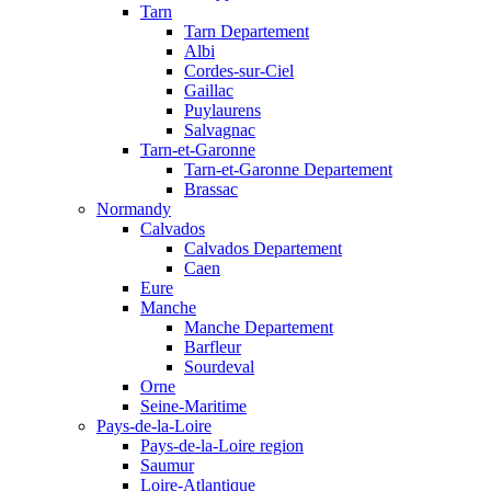
Tarn
Tarn Departement
Albi
Cordes-sur-Ciel
Gaillac
Puylaurens
Salvagnac
Tarn-et-Garonne
Tarn-et-Garonne Departement
Brassac
Normandy
Calvados
Calvados Departement
Caen
Eure
Manche
Manche Departement
Barfleur
Sourdeval
Orne
Seine-Maritime
Pays-de-la-Loire
Pays-de-la-Loire region
Saumur
Loire-Atlantique