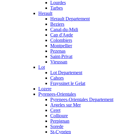
Lourdes
Tarbes
Herault
Herault Departement
Beziers
Canal-du-Midi
Cap d'Agde
Colombiers
Montpellier
Pezenas
Saint-Privat
Vieussan
Lot
Lot Departement
Cahors
Frayssinet le Gelat
Lozere
Pyrenees-Orientales
Pyrenees-Orientales Departement
Argeles sur Mer
Ceret
Collioure
Perpignan
Sorede
St-Cyprien