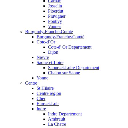
Carnac
Josselin
Ploerdut
Pluvigner
Pontivy
Vannes
Burgundy-Franche-Comté
Burgundy-Franche-Comté
Cote-d`Or
Cote-d' Or Departement
Dijon
Nievre
Saone-et-Loire
Saone-et-Loire Departement
Chalon sur Saone
Yonne
Centre
St Hilaire
Centre region
Cher
Eure-et-Loir
Indre
Indre Departement
Ambrault
La Chatre