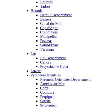
Lourdes
Tarbes
Herault
Herault Departement
Beziers
Canal-du-Midi
Cap d'Agde
Colombiers
Montpellier
Pezenas
Saint-Privat
Vieussan
Lot
Lot Departement
Cahors
Frayssinet le Gelat
Lozere
Pyrenees-Orientales
Pyrenees-Orientales Departement
Argeles sur Mer
Ceret
Collioure
Perpignan
Sorede
St-Cyprien