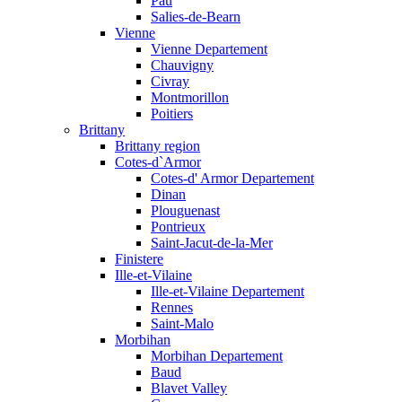
Pau
Salies-de-Bearn
Vienne
Vienne Departement
Chauvigny
Civray
Montmorillon
Poitiers
Brittany
Brittany region
Cotes-d`Armor
Cotes-d' Armor Departement
Dinan
Plouguenast
Pontrieux
Saint-Jacut-de-la-Mer
Finistere
Ille-et-Vilaine
Ille-et-Vilaine Departement
Rennes
Saint-Malo
Morbihan
Morbihan Departement
Baud
Blavet Valley