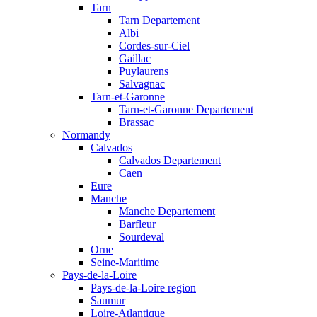
Tarn
Tarn Departement
Albi
Cordes-sur-Ciel
Gaillac
Puylaurens
Salvagnac
Tarn-et-Garonne
Tarn-et-Garonne Departement
Brassac
Normandy
Calvados
Calvados Departement
Caen
Eure
Manche
Manche Departement
Barfleur
Sourdeval
Orne
Seine-Maritime
Pays-de-la-Loire
Pays-de-la-Loire region
Saumur
Loire-Atlantique