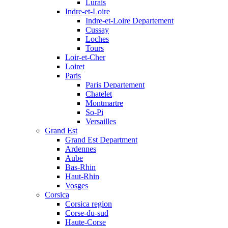
Lurais
Indre-et-Loire
Indre-et-Loire Departement
Cussay
Loches
Tours
Loir-et-Cher
Loiret
Paris
Paris Departement
Chatelet
Montmartre
So-Pi
Versailles
Grand Est
Grand Est Department
Ardennes
Aube
Bas-Rhin
Haut-Rhin
Vosges
Corsica
Corsica region
Corse-du-sud
Haute-Corse