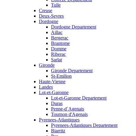
Tulle
Creuse
Deux-Sevres
Dordogne
Dordogne Departement
Aillac
Bergerac
Brantome
Domme
Riberac
Sarlat
Gironde
Gironde Departement
St-Emilion
Haute-Vienne
Landes
Lot-et-Garonne
Lot-et-Garonne Departement
Duras
Penne-d`Agenais
Tournon d'Agenais
Pyrenees-Atlantiques
Pyrenees-Atlantiques Departement
Biarritz