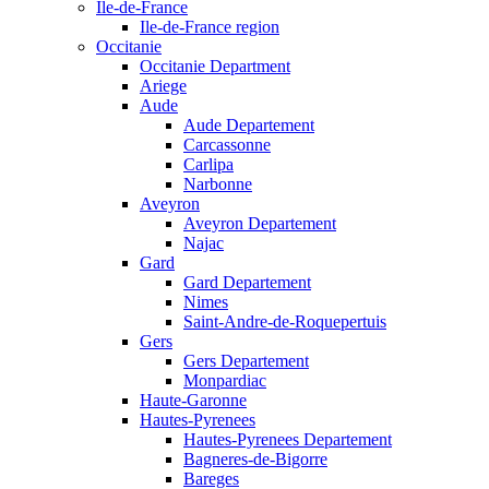
Ile-de-France
Ile-de-France region
Occitanie
Occitanie Department
Ariege
Aude
Aude Departement
Carcassonne
Carlipa
Narbonne
Aveyron
Aveyron Departement
Najac
Gard
Gard Departement
Nimes
Saint-Andre-de-Roquepertuis
Gers
Gers Departement
Monpardiac
Haute-Garonne
Hautes-Pyrenees
Hautes-Pyrenees Departement
Bagneres-de-Bigorre
Bareges