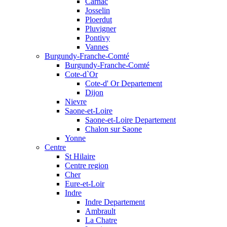
Carnac
Josselin
Ploerdut
Pluvigner
Pontivy
Vannes
Burgundy-Franche-Comté
Burgundy-Franche-Comté
Cote-d`Or
Cote-d' Or Departement
Dijon
Nievre
Saone-et-Loire
Saone-et-Loire Departement
Chalon sur Saone
Yonne
Centre
St Hilaire
Centre region
Cher
Eure-et-Loir
Indre
Indre Departement
Ambrault
La Chatre