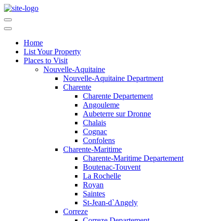
Home
List Your Property
Places to Visit
Nouvelle-Aquitaine
Nouvelle-Aquitaine Department
Charente
Charente Departement
Angouleme
Aubeterre sur Dronne
Chalais
Cognac
Confolens
Charente-Maritime
Charente-Maritime Departement
Boutenac-Touvent
La Rochelle
Royan
Saintes
St-Jean-d`Angely
Correze
Correze Departement